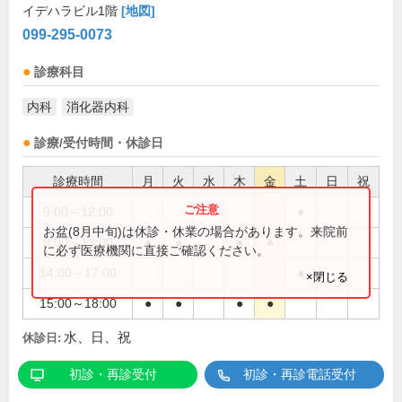
イデハラビル1階
[地図]
099-295-0073
診療科目
内科
消化器内科
診療/受付時間・休診日
診療時間
月
火
水
木
金
土
日
祝
9:00～12:00
●
お盆(8月中旬)は休診・休業の場合があります。来院前
9:00～13:00
●
●
●
●
に必ず医療機関に直接ご確認ください。
14:00～17:00
●
×閉じる
15:00～18:00
●
●
●
●
水、日、祝
休診日:
初診・再診受付
初診・再診電話受付