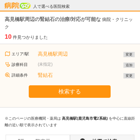
病院なび
人で選べる医院検索
高見橋駅周辺の腎結石の治療/対応が可能な
病院・クリニッ
ク
10
件見つかりました
高見橋駅周辺
エリア/駅
変更
(未指定)
診療科目
追加
腎結石
詳細条件
変更
検索する
※このページの医療機関・薬局は
高見橋駅(鹿児島市電2系統)
を中心に直線距
離の近い順で表示されています