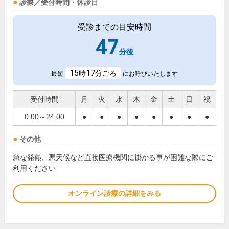
診療／受付時間・休診日
受診までの目安時間
47
分後
15
17
時
分ごろ
最短
にお呼びいたします
受付時間
月
火
水
木
金
土
日
祝
0:00～24:00
●
●
●
●
●
●
●
●
その他
急な発熱、悪天候など直接医療機関に掛かる事が困難な際にご
利用ください
オンライン診療の詳細をみる