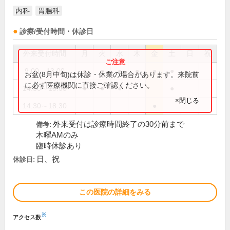
内科
胃腸科
診療/受付時間・休診日
外来受付時間
月
火
水
木
金
土
日
祝
9:00～13:00
●
●
●
●
●
●
お盆(8月中旬)は休診・休業の場合があります。来院前
に必ず医療機関に直接ご確認ください。
14:30～18:00
●
●
●
●
×閉じる
14:30～18:30
●
外来受付は診療時間終了の30分前まで
備考:
木曜AMのみ
臨時休診あり
日、祝
休診日:
この医院の詳細をみる
※
アクセス数