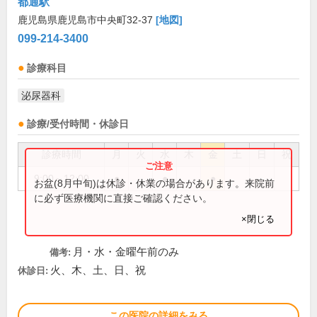
都通駅
鹿児島県鹿児島市中央町32-37
[地図]
099-214-3400
診療科目
泌尿器科
診療/受付時間・休診日
診療時間
月
火
水
木
金
土
日
祝
9:00～12:00
●
●
●
お盆(8月中旬)は休診・休業の場合があります。来院前
に必ず医療機関に直接ご確認ください。
×閉じる
月・水・金曜午前のみ
備考:
火、木、土、日、祝
休診日:
この医院の詳細をみる