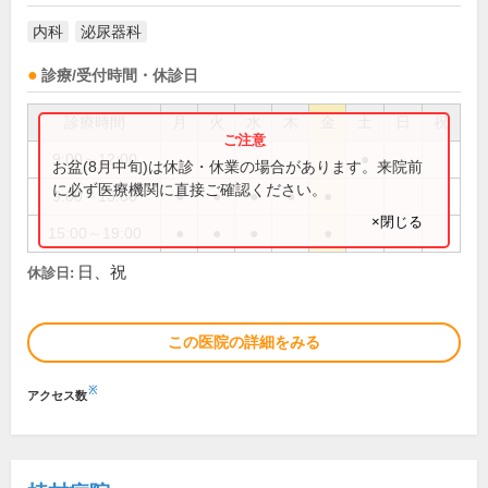
内科
泌尿器科
診療/受付時間・休診日
診療時間
月
火
水
木
金
土
日
祝
9:00～12:00
●
お盆(8月中旬)は休診・休業の場合があります。来院前
に必ず医療機関に直接ご確認ください。
9:00～13:00
●
●
●
●
●
×閉じる
15:00～19:00
●
●
●
●
日、祝
休診日:
この医院の詳細をみる
※
アクセス数