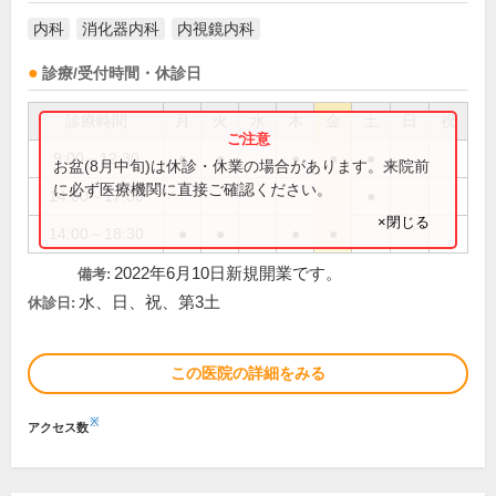
内科
消化器内科
内視鏡内科
診療/受付時間・休診日
診療時間
月
火
水
木
金
土
日
祝
9:00～12:30
●
●
●
●
●
お盆(8月中旬)は休診・休業の場合があります。来院前
に必ず医療機関に直接ご確認ください。
14:00～17:00
●
×閉じる
14:00～18:30
●
●
●
●
2022年6月10日新規開業です。
備考:
水、日、祝、第3土
休診日:
この医院の詳細をみる
※
アクセス数