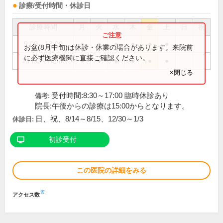
診療/受付時間・休診日
診療時間
月
火
水
木
金
土
日
祝
9:00～13:00
●
●
●
●
●
●
お盆(8月中旬)は休診・休業の場合があります。来院前
に必ず医療機関に直接ご確認ください。
14:00～18:00
●
●
●
●
●
●
×閉じる
受付時間:8:30～17:00 臨時休診あり
備考:
院長:午後からの診療は15:00からとなります。
日、祝、8/14～8/15、12/30～1/3
休診日:
初診受付
この医院の詳細をみる
※
アクセス数