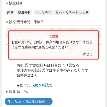
診療科目
内科
整形外科
リウマチ科
リハビリテーション科
診療/受付時間・休診日
外来受付時間
月
火
水
木
金
土
日
祝
9:00～12:30
●
●
●
●
●
●
お盆(8月中旬)は休診・休業の場合があります。来院前
に必ず医療機関に直接ご確認ください。
14:30～17:30
●
●
●
●
●
×閉じる
受付/診療日時は科目により異なる
備考:
整形外科の初診受付は午前中のみとなります
臨時休診あり
◆受付は...(
続きを読む
)
日、祝
休診日:
初診・再診電話受付