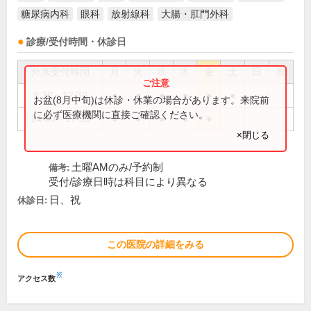
糖尿病内科
眼科
放射線科
大腸・肛門外科
診療/受付時間・休診日
外来受付時間
月
火
水
木
金
土
日
祝
8:30～12:30
●
●
●
●
●
●
お盆(8月中旬)は休診・休業の場合があります。来院前
に必ず医療機関に直接ご確認ください。
14:00～17:30
●
●
●
●
●
×閉じる
土曜AMのみ/予約制
備考:
受付/診療日時は科目により異なる
日、祝
休診日:
この医院の詳細をみる
※
アクセス数