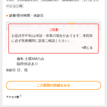
ーション科
診療/受付時間・休診日
外来受付時間
月
火
水
木
金
土
日
祝
8:30～13:00
●
●
●
●
●
●
お盆(8月中旬)は休診・休業の場合があります。来院前
に必ず医療機関に直接ご確認ください。
14:00～18:00
●
●
●
●
●
×閉じる
土曜AMのみ
備考:
臨時休診あり
日、祝
休診日:
この医院の詳細をみる
※
アクセス数