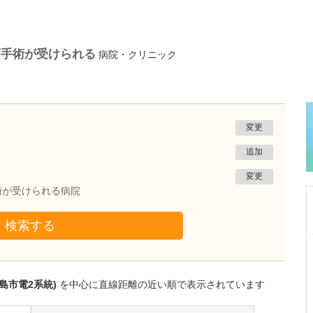
下手術が受けられる
病院・クリニック
変更
追加
変更
術が受けられる病院
検索する
大阪府泉佐野市
りんくうタウンクリニック
山田 幸則
島市電2系統)
を中心に直線距離の近い順で表示されています
院長
取材記事
貴院の特長でもある健康診断や検診について、