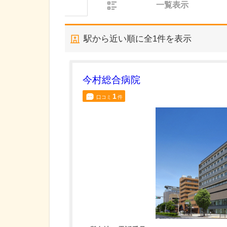
一覧表示
駅から近い順に全
1
件を表示
今村総合病院
1
口コミ
件