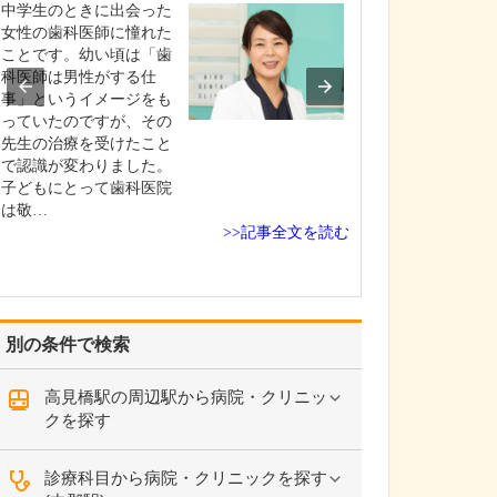
ですね。
中学生のときに出会った
「どんな病気や
女性の歯科医師に憧れた
まずに年中無休
ことです。幼い頃は「歯
という初代理事
科医師は男性がする仕
シーを受け継ぎ
事」というイメージをも
手が動かなくな
っていたのですが、その
「頬が腫れて痛
先生の治療を受けたこと
った当院では専
で認識が変わりました。
者さんも応急的
子どもにとって歯科医院
し、速やかに近
は敬…
>>記事全文を読む
医をご…
別の条件で検索
高見橋駅の周辺駅から病院・クリニッ
クを探す
診療科目から病院・クリニックを探す