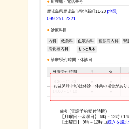
所在地・電話番号
鹿児島県鹿児島市鴨池新町11-23
[地図]
099-251-2221
診療科目
内科
救急科
血液内科
糖尿病内科
腎
消化器内科
...
もっと見る
診療/受付時間・休診日
外来受付時間
月
火
8:30～11:30
●
●
お盆(8月中旬)は休診・休業の場合があ
14:00～17:10
●
●
(電話予約受付時間)
備考:
【月曜日～金曜日】 9時～12時 / 14
【土曜日】 9時～12時...(
続きを読む