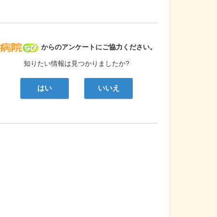
病院なび
からのアンケートにご協力ください。
知りたい情報は見つかりましたか?
はい
いいえ