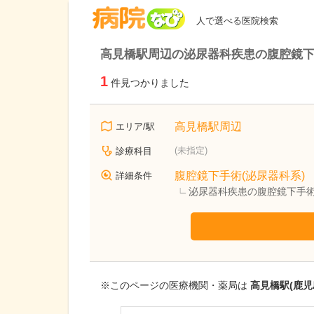
病院なび
人で選べる医院検索
高見橋駅周辺の泌尿器科疾患の腹腔鏡
1
件見つかりました
高見橋駅周辺
エリア/駅
(未指定)
診療科目
腹腔鏡下手術(泌尿器科系)
詳細条件
泌尿器科疾患の腹腔鏡下手
※このページの医療機関・薬局は
高見橋駅(鹿児