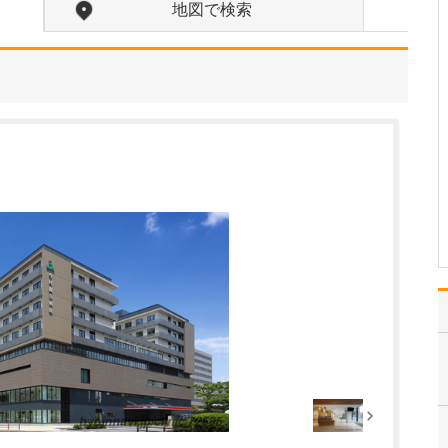
具体的にはどのような検査が受けられるのでしょ
地図で検索
うか?
当院では、働く世代を対
象とした「協会けんぽの
一般健康診断(生活習慣病
予防健診)」や、40～74歳
の方を対象とした「特定
健康診査」をはじめ、さ
まざまな定期健診や人間
ドック、各種がん検診な
どを実施していま…
>>記事全文を読む