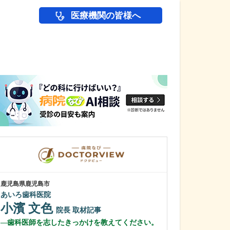
医療機関の皆様へ
医師(ドクター)の
鹿児島県鹿児島市
鹿児島県鹿児島市
あいろ歯科医院
植村病院
小濱 文色
川名 英世
院長
取材記事
歯科医師を志したきっかけを教えてください。
貴院は地域の「