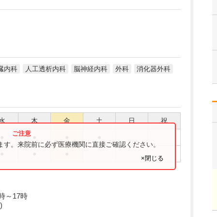
臓内科
人工透析内科
脳神経内科
外科
消化器外科
水
木
金
土
日
祝
●
●
●
●
ります。来院前に必ず医療機関に直接ご確認ください。
●
●
●
×閉じる
時～17時
)