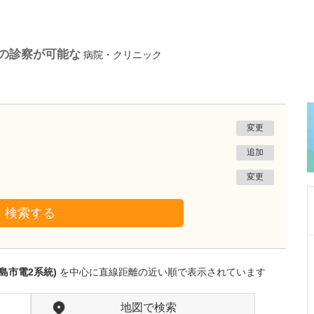
)の診察が可能な
病院・クリニック
変更
追加
変更
検索する
鹿児島県鹿児島市
緑ヶ丘クリニック
島市電2系統)
を中心に直線距離の近い順で表示されています
新田 翔
院長
桂 久和
医師
取材記事
地図で検索