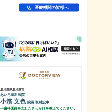
医療機関の皆様へ
医師(ドクター)の
鹿児島県鹿児島市
鹿児島県鹿児島市
あいろ歯科医院
植村病院
小濱 文色
川名 英世
院長
取材記事
歯科医師を志したきっかけを教えてください。
貴院は地域の「