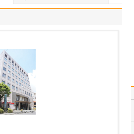
貴院の診療内容を教えてください。
内科・小児科・整形外科
を掲げ、地域に根ざした
総合的な診療を行ってい
ます。風邪や生活習慣病
といった一般内科の疾患
から、外傷や関節・筋肉
の痛みなどの整形外科的
な症状まで幅広く対応し
ており、お子さんからご
高…
>>記事全文を読む