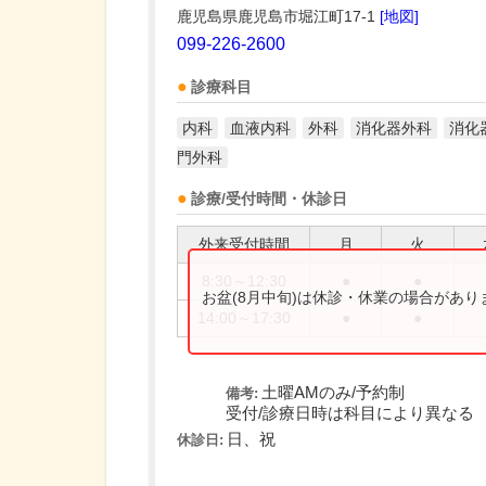
鹿児島県鹿児島市堀江町17-1
[地図]
099-226-2600
診療科目
内科
血液内科
外科
消化器外科
消化
門外科
診療/受付時間・休診日
外来受付時間
月
火
8:30～12:30
●
●
お盆(8月中旬)は休診・休業の場合があ
14:00～17:30
●
●
土曜AMのみ/予約制
備考:
受付/診療日時は科目により異なる
日、祝
休診日: