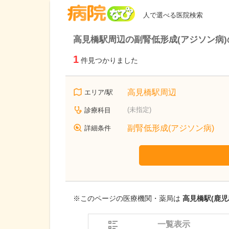
病院なび
人で選べる医院検索
高見橋駅周辺の副腎低形成(アジソン病
1
件見つかりました
高見橋駅周辺
エリア/駅
(未指定)
診療科目
副腎低形成(アジソン病)
詳細条件
※このページの医療機関・薬局は
高見橋駅(鹿児
一覧表示