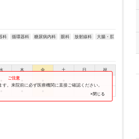
器科
循環器科
糖尿病内科
眼科
放射線科
大腸・肛
水
木
金
土
日
祝
●
●
●
●
ります。来院前に必ず医療機関に直接ご確認ください。
●
●
●
×閉じる