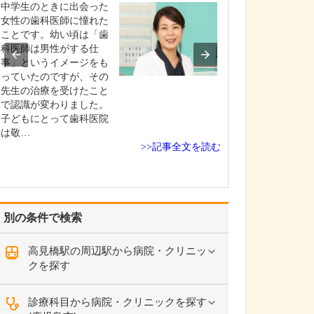
ですね。
中学生のときに出会った
「どんな病気や
女性の歯科医師に憧れた
まずに年中無休
ことです。幼い頃は「歯
という初代理事
科医師は男性がする仕
シーを受け継ぎ
事」というイメージをも
手が動かなくな
っていたのですが、その
「頬が腫れて痛
先生の治療を受けたこと
った当院では専
で認識が変わりました。
者さんも応急的
子どもにとって歯科医院
し、速やかに近
は敬…
>>記事全文を読む
医をご…
別の条件で検索
高見橋駅の周辺駅から病院・クリニッ
クを探す
診療科目から病院・クリニックを探す