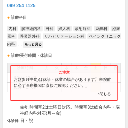
099-254-1125
診療科目
内科
脳神経内科
外科
婦人科
放射線科
麻酔科
泌尿
器科
呼吸器外科
リハビリテーション科
ペインクリニック
内科
...
もっと見る
診療/受付時間・休診日
診療時間
月
火
水
木
金
土
日
祝
8:30～12:30
●
お盆(8月中旬)は休診・休業の場合があります。来院前
に必ず医療機関に直接ご確認ください。
8:30～17:00
●
●
●
●
●
×閉じる
時間帯2は土曜日対応。時間帯3は総合内科・脳
備考:
神経内科対応(月～金)
日・祝
休診日: