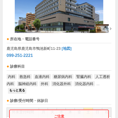
所在地・電話番号
鹿児島県鹿児島市鴨池新町11-23
[地図]
099-251-2221
診療科目
内科
救急科
血液内科
糖尿病内科
腎臓内科
人工透析
内科
脳神経内科
外科
消化器外科
消化器内科
...
もっと見る
診療/受付時間・休診日
外来受付時間
月
火
水
木
金
土
日
祝