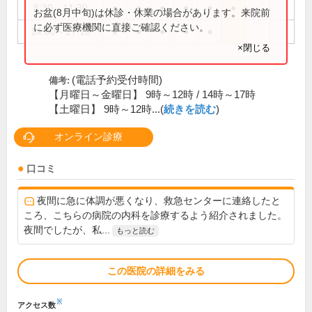
8:30～11:30
●
●
●
●
●
●
お盆(8月中旬)は休診・休業の場合があります。来院前
に必ず医療機関に直接ご確認ください。
14:00～17:10
●
●
●
●
●
×閉じる
(電話予約受付時間)
備考:
【月曜日～金曜日】 9時～12時 / 14時～17時
【土曜日】 9時～12時...(
続きを読む
)
オンライン診療
口コミ
夜間に急に体調が悪くなり、救急センターに連絡したと
ころ、こちらの病院の内科を診療するよう紹介されました。
夜間でしたが、私...
もっと読む
この医院の詳細をみる
※
アクセス数