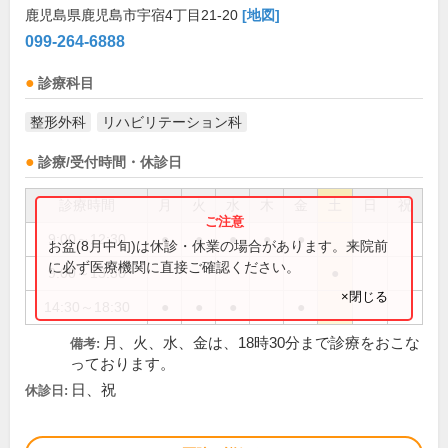
鹿児島県鹿児島市宇宿4丁目21-20
[地図]
099-264-6888
診療科目
整形外科
リハビリテーション科
診療/受付時間・休診日
診療時間
月
火
水
木
金
土
日
祝
9:00～12:30
●
●
●
●
●
お盆(8月中旬)は休診・休業の場合があります。来院前
に必ず医療機関に直接ご確認ください。
9:00～13:30
●
×閉じる
14:30～18:30
●
●
●
●
月、火、水、金は、18時30分まで診療をおこな
備考:
っております。
日、祝
休診日: