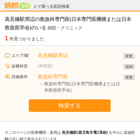
病院なび
人で選べる医院検索
高見橋駅周辺の救急科専門医(日本専門医機構または日本
救急医学会)のいる
病院・クリニック
1
件見つかりました
高見橋駅周辺
エリア/駅
変更
(未指定)
診療科目
追加
救急科専門医
詳細条件
変更
救急科専門医(日本専門医機構または日
本救急医学会)
検索する
※このページの医療機関・薬局は
高見橋駅(鹿児島市電2系統)
を中心に直線距
離の近い順で表示されています