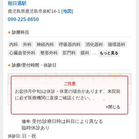
朝日通駅
鹿児島県鹿児島市泉町16-1
[地図]
099-225-8650
診療科目
内科
外科
神経内科
呼吸器内科
消化器科
循環器科
心臓血管外科
整形外科
肛門科
眼科
...
もっと見る
診療/受付時間・休診日
外来受付時間
月
火
水
木
金
土
日
祝
8:30～13:00
●
●
●
●
●
●
お盆(8月中旬)は休診・休業の場合があります。来院前
に必ず医療機関に直接ご確認ください。
14:00～17:30
●
●
●
●
●
●
×閉じる
受付/診療日時は科目により異なる
備考:
臨時休診あり
日・祝
休診日: