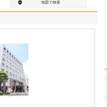
地図で検索
中学生のときに出会った
女性の歯科医師に憧れた
ことです。幼い頃は「歯
科医師は男性がする仕
事」というイメージをも
っていたのですが、その
先生の治療を受けたこと
で認識が変わりました。
子どもにとって歯科医院
は敬…
>>記事全文を読む