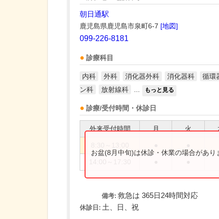
朝日通駅
鹿児島県鹿児島市泉町6-7
[地図]
099-226-8181
診療科目
内科
外科
消化器外科
消化器科
循環
ン科
放射線科
...
もっと見る
診療/受付時間・休診日
外来受付時間
月
火
8:30～13:00
●
●
お盆(8月中旬)は休診・休業の場合があ
14:00～17:30
●
●
救急は 365日24時間対応
備考:
土、日、祝
休診日: