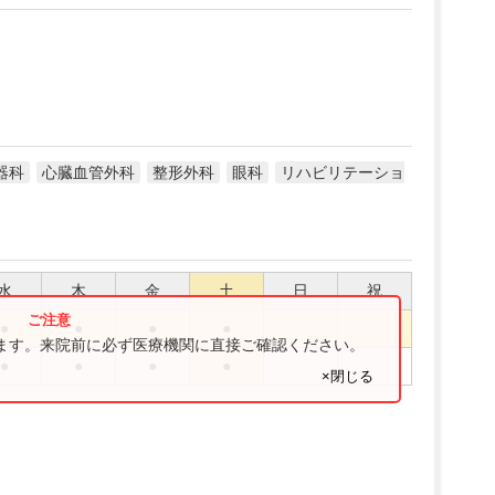
器科
心臓血管外科
整形外科
眼科
リハビリテーショ
水
木
金
土
日
祝
●
●
●
●
ります。来院前に必ず医療機関に直接ご確認ください。
●
●
●
●
×閉じる