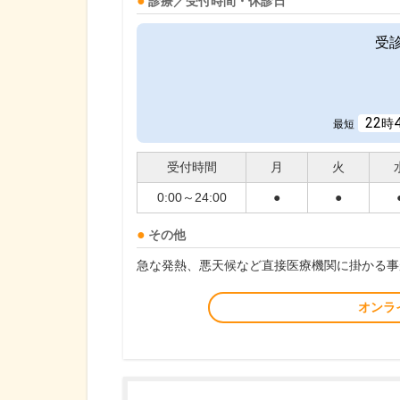
診療／受付時間・休診日
受
22
時
最短
受付時間
月
火
0:00～24:00
●
●
その他
急な発熱、悪天候など直接医療機関に掛かる事
オンラ