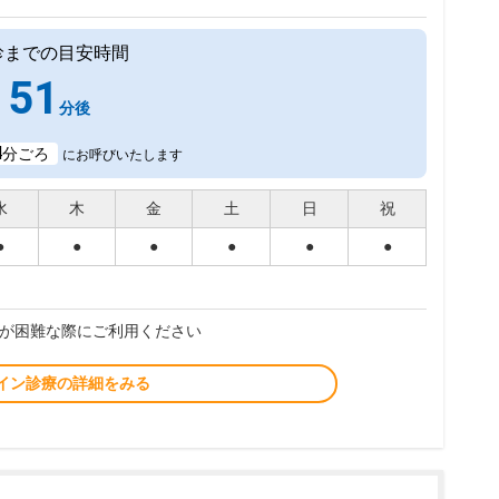
診までの目安時間
51
分後
4
分ごろ
にお呼びいたします
水
木
金
土
日
祝
●
●
●
●
●
●
が困難な際にご利用ください
イン診療の詳細をみる