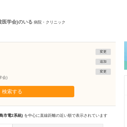
波医学会)のいる
病院・クリニック
変更
追加
変更
学会)
検索する
鹿児島県鹿児島市
あいろ歯科医院
小濱 文色
島市電2系統)
を中心に直線距離の近い順で表示されています
院長
取材記事
歯科医師を志したきっかけを教えてください。