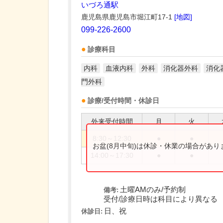
いづろ通駅
鹿児島県鹿児島市堀江町17-1
[地図]
099-226-2600
診療科目
内科
血液内科
外科
消化器外科
消化
門外科
診療/受付時間・休診日
外来受付時間
月
火
8:30～12:30
●
●
お盆(8月中旬)は休診・休業の場合があ
14:00～17:30
●
●
土曜AMのみ/予約制
備考:
受付/診療日時は科目により異なる
日、祝
休診日: