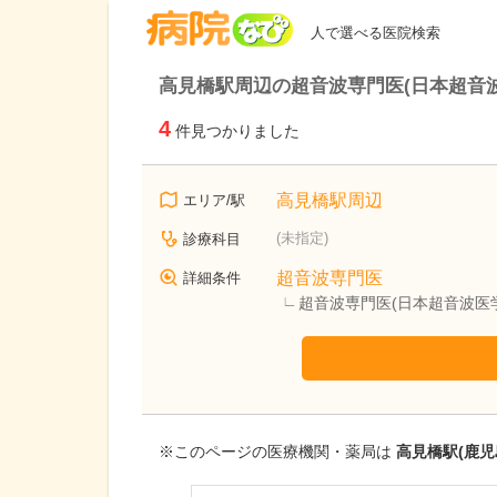
病院なび
人で選べる医院検索
高見橋駅周辺の超音波専門医(日本超音
4
件見つかりました
高見橋駅周辺
エリア/駅
(未指定)
診療科目
超音波専門医
詳細条件
超音波専門医(日本超音波医
※このページの医療機関・薬局は
高見橋駅(鹿児