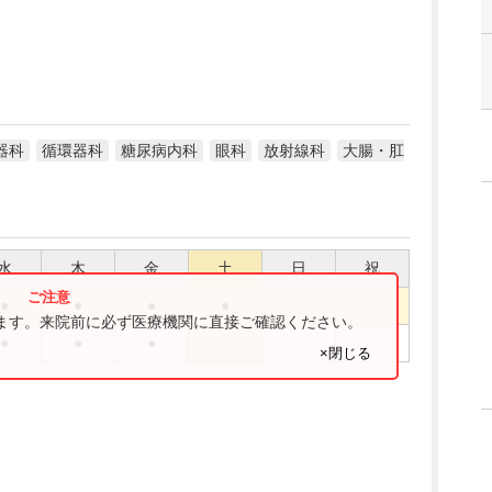
器科
循環器科
糖尿病内科
眼科
放射線科
大腸・肛
水
木
金
土
日
祝
●
●
●
●
ります。来院前に必ず医療機関に直接ご確認ください。
●
●
●
×閉じる