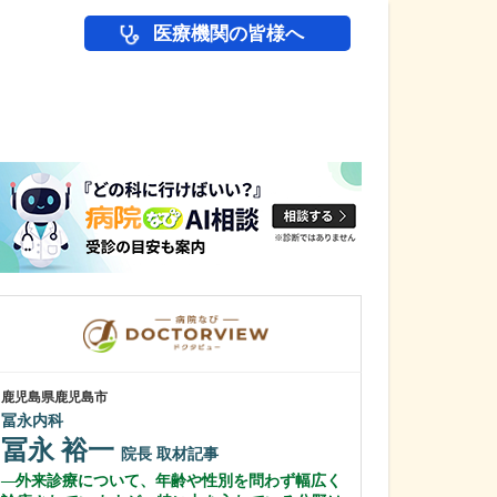
医療機関の皆様へ
医師(ドクター)の
鹿児島県鹿児島市
鹿児島県鹿児島市
冨永内科
植村病院
冨永 裕一
川名 英世
院長
取材記事
外来診療について、年齢や性別を問わず幅広く
貴院は地域の「