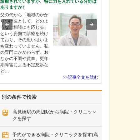
診療されていますが、特に力を入れている分野は
ですね。
ありますか?
「どんな病気や
父の代から「地域のかか
まずに年中無休
りつけ医として、どのよ
という初代理事
うなご相談にも応じる」
シーを受け継ぎ
という姿勢で診療を続け
手が動かなくな
ており、その思いはいま
「頬が腫れて痛
も変わっていません。私
った当院では専
の専門にかかわらず、お
者さんも応急的
なかの不調や貧血、更年
し、速やかに近
期障害による不定愁訴な
医をご…
ど…
>>記事全文を読む
別の条件で検索
高見橋駅の周辺駅から病院・クリニッ
クを探す
予約ができる病院・クリニックを探す(高