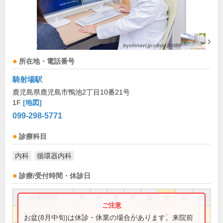
所在地・電話番号
騎射場駅
鹿児島県鹿児島市鴨池2丁目10番21号
1F
[地図]
099-298-5771
診療科目
内科
循環器内科
診療/受付時間・休診日
診療時間
月
火
水
木
金
土
日
祝
9:00～12:30
●
●
●
●
●
お盆(8月中旬)は休診・休業の場合があります。来院前