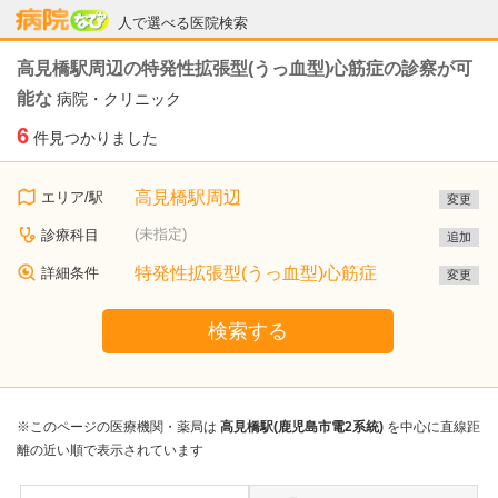
病院なび
人で選べる医院検索
高見橋駅周辺の特発性拡張型(うっ血型)心筋症の診察が可
能な
病院・クリニック
6
件見つかりました
高見橋駅周辺
エリア/駅
変更
(未指定)
診療科目
追加
特発性拡張型(うっ血型)心筋症
詳細条件
変更
検索する
※このページの医療機関・薬局は
高見橋駅(鹿児島市電2系統)
を中心に直線距
離の近い順で表示されています