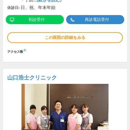
・予防...(
続きを読む
)
日、祝、年末年始
休診日:
初診受付
再診電話受付
この医院の詳細をみる
※
アクセス数
山口浩士クリニック