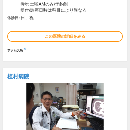
土曜AMのみ/予約制
備考:
受付/診療日時は科目により異なる
日、祝
休診日:
この医院の詳細をみる
※
アクセス数
植村病院