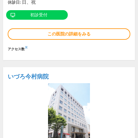
日、祝
休診日:
初診受付
この医院の詳細をみる
※
アクセス数
いづろ今村病院