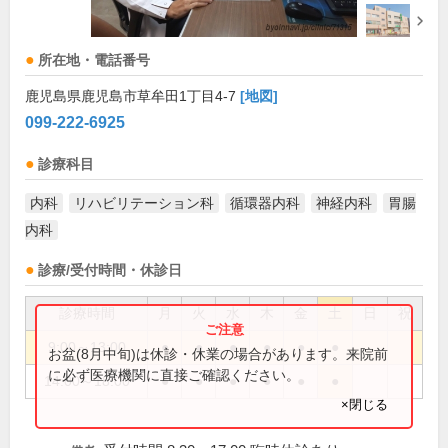
所在地・電話番号
鹿児島県鹿児島市草牟田1丁目4-7
[地図]
099-222-6925
診療科目
内科
リハビリテーション科
循環器内科
神経内科
胃腸
内科
診療/受付時間・休診日
診療時間
月
火
水
木
金
土
日
祝
9:00～13:00
●
●
●
●
●
●
お盆(8月中旬)は休診・休業の場合があります。来院前
に必ず医療機関に直接ご確認ください。
14:00～18:00
●
●
●
●
●
●
×閉じる