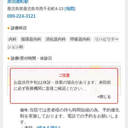
加治屋町駅
鹿児島県鹿児島市西千石町4-13
[地図]
099-224-3121
診療科目
内科
循環器内科
消化器内科
呼吸器内科
リハビリテー
ション科
診療/受付時間・休診日
外来受付時間
月
火
水
木
金
土
日
祝
8:30～12:00
●
●
●
●
●
●
お盆(8月中旬)は休診・休業の場合があります。来院前
に必ず医療機関に直接ご確認ください。
13:30～17:00
●
●
●
●
●
●
×閉じる
当院では患者様の待ち時間短縮の為、予約優先
備考:
制を実施しております。電話での予約をお願いしま
す。