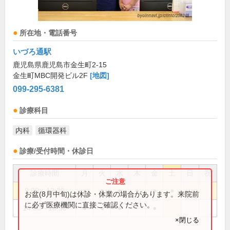
所在地・電話番号
いづろ通駅
鹿児島県鹿児島市金生町2-15
金生町MBC開発ビル2F
[地図]
099-295-6381
診療科目
内科
循環器科
診療/受付時間・休診日
診療時間
月
火
水
木
金
土
日
祝
9:00～12:30
●
●
●
●
●
●
お盆(8月中旬)は休診・休業の場合があります。来院前
に必ず医療機関に直接ご確認ください。
14:00～18:30
●
●
●
●
×閉じる