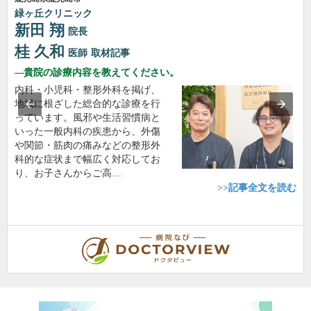
緑ヶ丘クリニック
新田 翔
院長
桂 久和
医師
取材記事
貴院の診療内容を教えてください。
内科・小児科・整形外科を掲げ、
地域に根ざした総合的な診療を行
っています。風邪や生活習慣病と
いった一般内科の疾患から、外傷
や関節・筋肉の痛みなどの整形外
科的な症状まで幅広く対応してお
り、お子さんからご高…
>>記事全文を読む