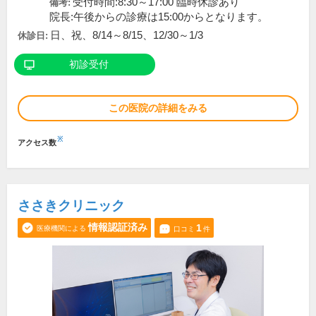
受付時間:8:30～17:00 臨時休診あり
備考:
院長:午後からの診療は15:00からとなります。
日、祝、8/14～8/15、12/30～1/3
休診日:
初診受付
この医院の詳細をみる
※
アクセス数
ささきクリニック
情報認証済み
1
医療機関による
口コミ
件