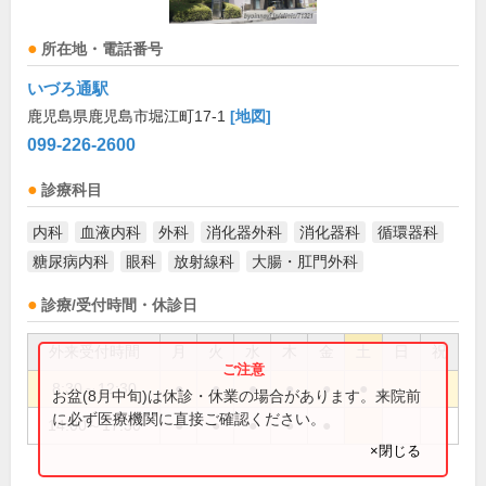
所在地・電話番号
いづろ通駅
鹿児島県鹿児島市堀江町17-1
[地図]
099-226-2600
診療科目
内科
血液内科
外科
消化器外科
消化器科
循環器科
糖尿病内科
眼科
放射線科
大腸・肛門外科
診療/受付時間・休診日
外来受付時間
月
火
水
木
金
土
日
祝
8:30～12:30
●
●
●
●
●
●
お盆(8月中旬)は休診・休業の場合があります。来院前
に必ず医療機関に直接ご確認ください。
14:00～17:30
●
●
●
●
●
×閉じる