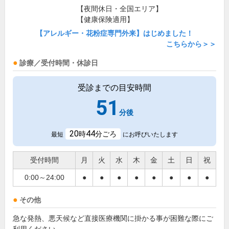
【夜間休日・全国エリア】
【健康保険適用】
【アレルギー・花粉症専門外来】はじめました！
こちらから＞＞
診療／受付時間・休診日
受診までの目安時間
51
分後
20
44
時
分ごろ
最短
にお呼びいたします
受付時間
月
火
水
木
金
土
日
祝
0:00～24:00
●
●
●
●
●
●
●
●
その他
急な発熱、悪天候など直接医療機関に掛かる事が困難な際にご