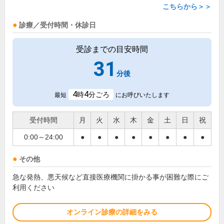
こちらから＞＞
診療／受付時間・休診日
受診までの目安時間
31
分後
4
4
時
分ごろ
最短
にお呼びいたします
受付時間
月
火
水
木
金
土
日
祝
0:00～24:00
●
●
●
●
●
●
●
●
その他
急な発熱、悪天候など直接医療機関に掛かる事が困難な際にご
利用ください
オンライン診療の詳細をみる