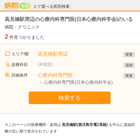
病院なび
人で選べる医院検索
高見橋駅周辺の心療内科専門医(日本心療内科学会)のいる
病院・クリニック
2
件見つかりました
高見橋駅周辺
エリア/駅
変更
(未指定)
診療科目
追加
心療内科専門医
詳細条件
変更
心療内科専門医(日本心療内科学会)
検索する
※このページの医療機関・薬局は
高見橋駅(鹿児島市電2系統)
を中心に直線距
離の近い順で表示されています