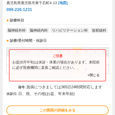
鹿児島県鹿児島市東千石町4-13
[地図]
099-226-1231
診療科目
脳神経外科
脳神経内科
リハビリテーション科
放射線科
診療/受付時間・休診日
診療時間
月
火
水
木
金
土
日
祝
9:00～13:00
●
●
●
●
●
●
お盆(8月中旬)は休診・休業の場合があります。来院前
に必ず医療機関に直接ご確認ください。
14:00～18:00
●
●
●
●
●
●
×閉じる
急病につきましては365日24時間対応します
備考:
日、祝、その他(お盆、年末年始)
休診日:
この医院の詳細をみる