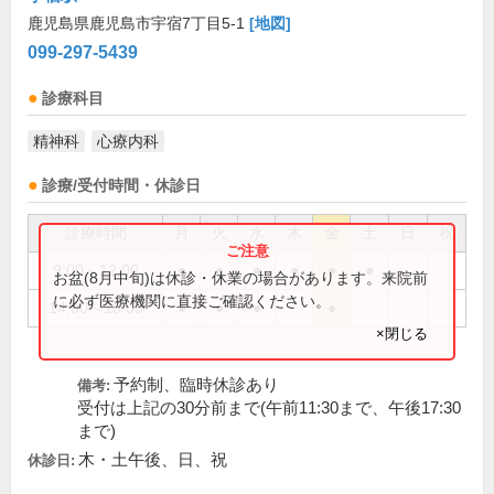
鹿児島県鹿児島市宇宿7丁目5-1
[地図]
099-297-5439
診療科目
精神科
心療内科
診療/受付時間・休診日
診療時間
月
火
水
木
金
土
日
祝
9:00～12:00
●
●
●
●
●
●
お盆(8月中旬)は休診・休業の場合があります。来院前
に必ず医療機関に直接ご確認ください。
14:00～18:00
●
●
●
●
×閉じる
予約制、臨時休診あり
備考:
受付は上記の30分前まで(午前11:30まで、午後17:30
まで)
木・土午後、日、祝
休診日: