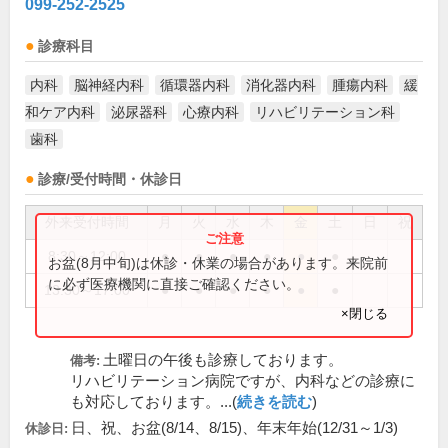
099-252-2525
診療科目
内科
脳神経内科
循環器内科
消化器内科
腫瘍内科
緩
和ケア内科
泌尿器科
心療内科
リハビリテーション科
歯科
診療/受付時間・休診日
外来受付時間
月
火
水
木
金
土
日
祝
8:30～12:00
●
●
●
●
●
●
お盆(8月中旬)は休診・休業の場合があります。来院前
に必ず医療機関に直接ご確認ください。
13:30～17:00
●
●
●
●
●
●
×閉じる
土曜日の午後も診療しております。
備考:
リハビリテーション病院ですが、内科などの診療に
も対応しております。...(
続きを読む
)
日、祝、お盆(8/14、8/15)、年末年始(12/31～1/3)
休診日: