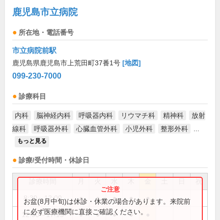
鹿児島市立病院
所在地・電話番号
市立病院前駅
鹿児島県鹿児島市上荒田町37番1号
[地図]
099-230-7000
診療科目
内科
脳神経内科
呼吸器内科
リウマチ科
精神科
放射
線科
呼吸器外科
心臓血管外科
小児外科
整形外科
...
もっと見る
診療/受付時間・休診日
診療時間
月
火
水
木
金
土
日
祝
8:30～12:00
●
●
●
●
●
お盆(8月中旬)は休診・休業の場合があります。来院前
に必ず医療機関に直接ご確認ください。
12:00～17:15
●
●
●
●
●