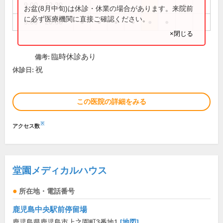
9:00～12:30
●
お盆(8月中旬)は休診・休業の場合があります。来院前
に必ず医療機関に直接ご確認ください。
9:00～20:30
●
●
●
●
●
●
×閉じる
臨時休診あり
備考:
祝
休診日:
この医院の詳細をみる
※
アクセス数
堂園メディカルハウス
所在地・電話番号
鹿児島中央駅前停留場
鹿児島県鹿児島市上之園町3番地1
[地図]