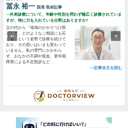
冨永 裕一
院長
取材記事
外来診療について、年齢や性別を問わず幅広く診療されていま
すが、特に力を入れている分野はありますか?
父の代から「地域のかかりつけ医
として、どのようなご相談にも応
じる」という姿勢で診療を続けて
おり、その思いはいまも変わって
いません。私の専門にかかわら
ず、おなかの不調や貧血、更年期
障害による不定愁訴など…
>>記事全文を読む