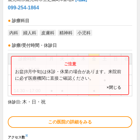
099-254-1864
診療科目
内科
婦人科
皮膚科
精神科
小児科
診療/受付時間・休診日
診療時間
月
火
水
木
金
土
日
祝
9:00～13:00
●
●
●
お盆(8月中旬)は休診・休業の場合があります。来院前
に必ず医療機関に直接ご確認ください。
9:00～14:00
●
●
×閉じる
14:30～17:00
●
●
●
木・日・祝
休診日:
この医院の詳細をみる
※
アクセス数