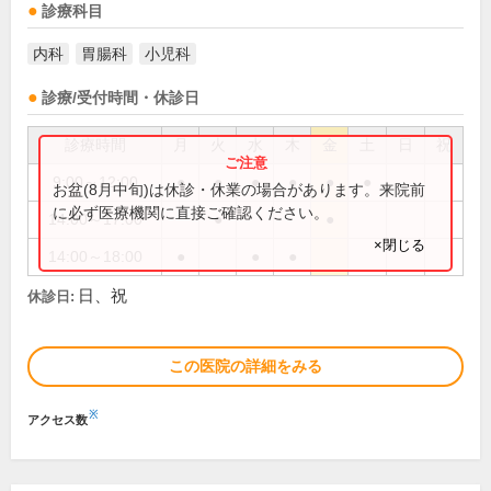
診療科目
内科
胃腸科
小児科
診療/受付時間・休診日
診療時間
月
火
水
木
金
土
日
祝
9:00～12:00
●
●
●
●
●
●
お盆(8月中旬)は休診・休業の場合があります。来院前
に必ず医療機関に直接ご確認ください。
14:00～17:00
●
●
×閉じる
14:00～18:00
●
●
●
日、祝
休診日:
この医院の詳細をみる
※
アクセス数