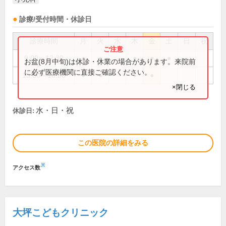
診療/受付時間・休診日
診療時間
月
火
水
木
金
土
日
祝
9:00～12:30
●
●
●
●
●
お盆(8月中旬)は休診・休業の場合があります。来院前
に必ず医療機関に直接ご確認ください。
15:30～18:30
●
●
●
●
×閉じる
水・日・祝
休診日:
この医院の詳細をみる
※
アクセス数
大坪こどもクリニック