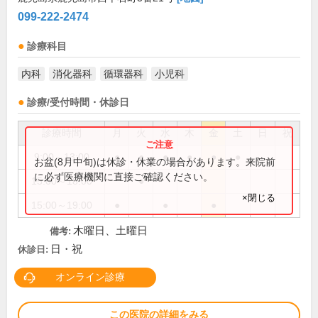
099-222-2474
診療科目
内科
消化器科
循環器科
小児科
診療/受付時間・休診日
診療時間
月
火
水
木
金
土
日
祝
9:00～13:00
●
●
●
●
●
●
お盆(8月中旬)は休診・休業の場合があります。来院前
に必ず医療機関に直接ご確認ください。
15:00～18:00
●
×閉じる
15:00～19:00
●
●
●
木曜日、土曜日
備考:
日・祝
休診日:
オンライン診療
この医院の詳細をみる