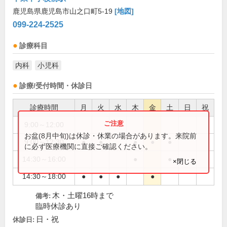
鹿児島県鹿児島市山之口町5-19
[地図]
099-224-2525
診療科目
内科
小児科
診療/受付時間・休診日
診療時間
月
火
水
木
金
土
日
祝
9:00～12:00
●
お盆(8月中旬)は休診・休業の場合があります。来院前
9:00～12:30
●
●
●
●
●
に必ず医療機関に直接ご確認ください。
14:30～16:00
●
●
×閉じる
14:30～18:00
●
●
●
●
木・土曜16時まで
備考:
臨時休診あり
日・祝
休診日: