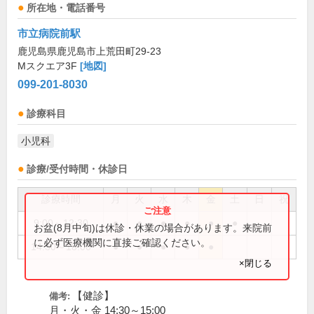
所在地・電話番号
市立病院前駅
鹿児島県鹿児島市上荒田町29-23
Mスクエア3F
[地図]
099-201-8030
診療科目
小児科
診療/受付時間・休診日
診療時間
月
火
水
木
金
土
日
祝
9:00～12:30
●
●
●
●
●
●
お盆(8月中旬)は休診・休業の場合があります。来院前
に必ず医療機関に直接ご確認ください。
14:30～18:00
●
●
●
●
●
×閉じる
【健診】
備考:
月・火・金 14:30～15:00