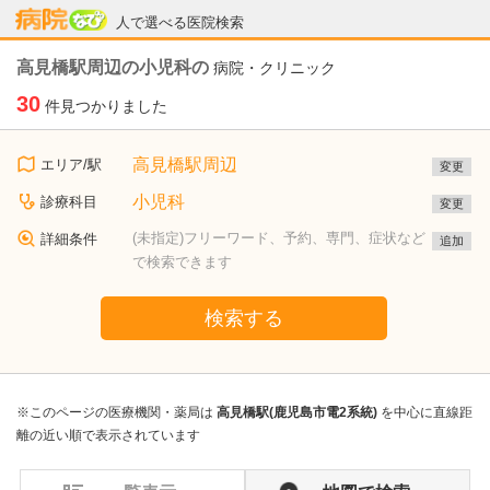
病院なび
人で選べる医院検索
高見橋駅周辺の小児科の
病院・クリニック
30
件見つかりました
高見橋駅周辺
エリア/駅
変更
小児科
診療科目
変更
(未指定)フリーワード、予約、専門、症状など
詳細条件
追加
で検索できます
検索する
※このページの医療機関・薬局は
高見橋駅(鹿児島市電2系統)
を中心に直線距
離の近い順で表示されています