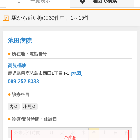
一覧表示
地図で検索
駅から近い順に
30
件中、
1～15件
池田病院
所在地・電話番号
高見橋駅
鹿児島県鹿児島市西田1丁目4-1
[地図]
099-252-8333
診療科目
内科
小児科
診療/受付時間・休診日
外来受付時間
月
火
水
木
金
土
日
祝