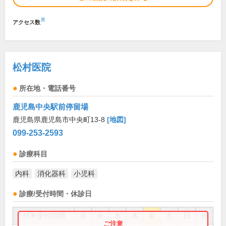
※
アクセス数
松村医院
所在地・電話番号
鹿児島中央駅前停留場
鹿児島県鹿児島市中央町13-8
[地図]
099-253-2593
診療科目
内科
消化器科
小児科
診療/受付時間・休診日
外来受付時間
月
火
水
木
金
土
日
祝