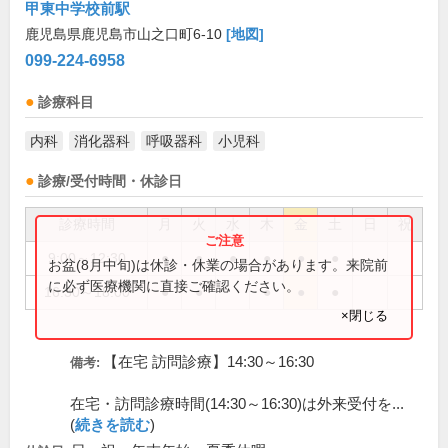
甲東中学校前駅
鹿児島県鹿児島市山之口町6-10
[地図]
099-224-6958
診療科目
内科
消化器科
呼吸器科
小児科
診療/受付時間・休診日
診療時間
月
火
水
木
金
土
日
祝
9:00～12:30
●
●
●
●
●
●
お盆(8月中旬)は休診・休業の場合があります。来院前
に必ず医療機関に直接ご確認ください。
16:30～18:00
●
●
●
●
●
×閉じる
【在宅 訪問診療】14:30～16:30
備考:
在宅・訪問診療時間(14:30～16:30)は外来受付を...
(
続きを読む
)