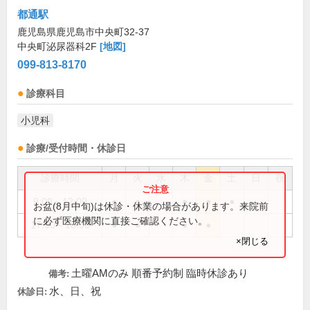
都通駅
鹿児島県鹿児島市中央町32-37
中央町泌尿器科2F
[地図]
099-813-8170
診療科目
小児科
診療/受付時間・休診日
診療時間
月
火
水
木
金
土
日
祝
9:00～12:00
●
●
●
●
●
お盆(8月中旬)は休診・休業の場合があります。来院前
に必ず医療機関に直接ご確認ください。
17:00～18:00
●
●
●
●
×閉じる
土曜AMのみ 順番予約制 臨時休診あり
備考:
水、日、祝
休診日: