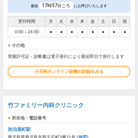
17
57
時
分ごろ
最短
にお呼びいたします
受付時間
月
火
水
木
金
土
日
祝
0:00～24:00
●
●
●
●
●
●
●
●
その他
登園許可証・診断書は電子発行により最短即日で発行します
小児科オンライン診療の詳細をみる
竹ファミリー内科クリニック
所在地・電話番号
加治屋町駅
鹿児島県鹿児島市西千石町3番21号
[地図]