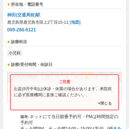
所在地・電話番号
神田(交通局前)駅
鹿児島県鹿児島市田上2丁目15-11
[地図]
099-286-6121
診療科目
小児科
診療/受付時間・休診日
外来受付時間
月
火
水
木
金
土
日
祝
8:30～12:30
●
●
お盆(8月中旬)は休診・休業の場合があります。来院前
に必ず医療機関に直接ご確認ください。
8:30～18:30
●
●
●
●
×閉じる
ネットにて当日順番予約可・PMは時間指定の
備考:
予約可
水・土曜PM、火・金曜14:00～15:00は乳幼...(
続きを