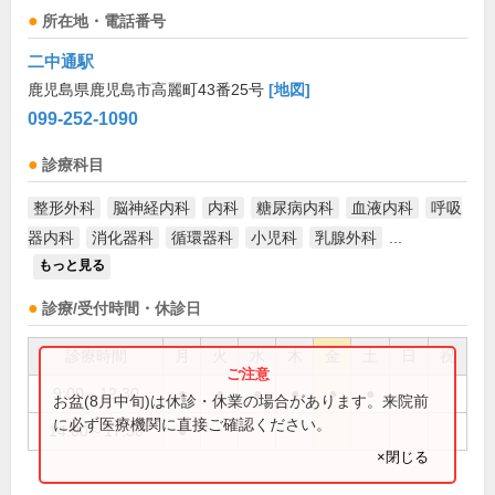
所在地・電話番号
二中通駅
鹿児島県鹿児島市高麗町43番25号
[地図]
099-252-1090
診療科目
整形外科
脳神経内科
内科
糖尿病内科
血液内科
呼吸
器内科
消化器科
循環器科
小児科
乳腺外科
...
もっと見る
診療/受付時間・休診日
診療時間
月
火
水
木
金
土
日
祝
9:00～12:30
●
●
●
●
●
●
お盆(8月中旬)は休診・休業の場合があります。来院前
に必ず医療機関に直接ご確認ください。
14:00～17:30
●
×閉じる