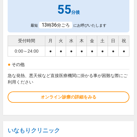
55
分後
13
36
時
分ごろ
最短
にお呼びいたします
受付時間
月
火
水
木
金
土
日
祝
0:00～24:00
●
●
●
●
●
●
●
●
その他
急な発熱、悪天候など直接医療機関に掛かる事が困難な際にご
利用ください
オンライン診療の詳細をみる
いなもりクリニック