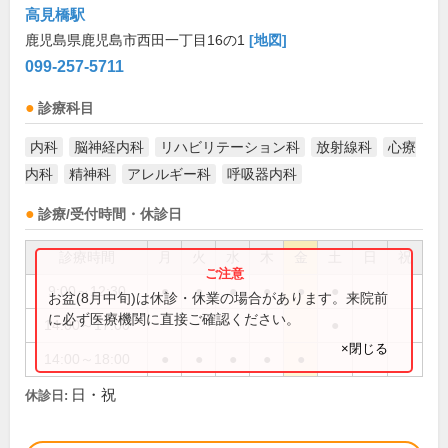
高見橋駅
鹿児島県鹿児島市西田一丁目16の1
[地図]
099-257-5711
診療科目
内科
脳神経内科
リハビリテーション科
放射線科
心療
内科
精神科
アレルギー科
呼吸器内科
診療/受付時間・休診日
診療時間
月
火
水
木
金
土
日
祝
9:00～12:30
●
●
●
●
●
●
お盆(8月中旬)は休診・休業の場合があります。来院前
に必ず医療機関に直接ご確認ください。
14:00～17:00
●
×閉じる
14:00～18:00
●
●
●
●
●
日・祝
休診日: