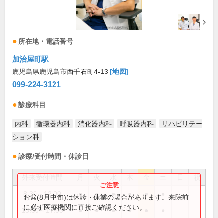
所在地・電話番号
加治屋町駅
鹿児島県鹿児島市西千石町4-13
[地図]
099-224-3121
診療科目
内科
循環器内科
消化器内科
呼吸器内科
リハビリテー
ション科
診療/受付時間・休診日
外来受付時間
月
火
水
木
金
土
日
祝
8:30～12:00
●
●
●
●
●
●
お盆(8月中旬)は休診・休業の場合があります。来院前
に必ず医療機関に直接ご確認ください。
13:30～17:00
●
●
●
●
●
●