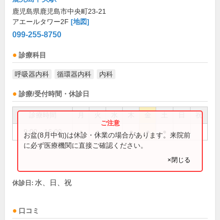
鹿児島県鹿児島市中央町23-21
アエールタワー2F
[地図]
099-255-8750
診療科目
呼吸器内科
循環器内科
内科
診療/受付時間・休診日
診療時間
月
火
水
木
金
土
日
祝
9:00～16:00
●
●
●
●
●
お盆(8月中旬)は休診・休業の場合があります。来院前
に必ず医療機関に直接ご確認ください。
×閉じる
水、日、祝
休診日:
口コミ