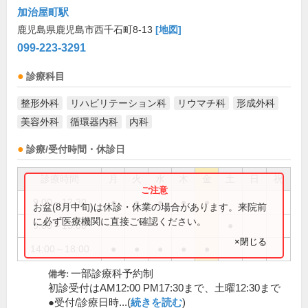
加治屋町駅
鹿児島県鹿児島市西千石町8-13
[地図]
099-223-3291
診療科目
整形外科
リハビリテーション科
リウマチ科
形成外科
美容外科
循環器内科
内科
診療/受付時間・休診日
診療時間
月
火
水
木
金
土
日
祝
9:00～12:30
●
●
●
●
●
お盆(8月中旬)は休診・休業の場合があります。来院前
に必ず医療機関に直接ご確認ください。
9:00～13:00
●
×閉じる
14:00～18:00
●
●
●
●
●
一部診療科予約制
備考:
初診受付はAM12:00 PM17:30まで、土曜12:30まで
●受付/診療日時...(
続きを読む
)