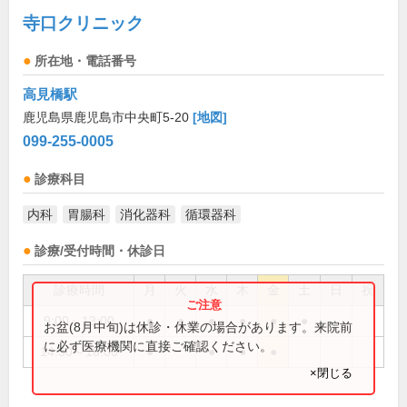
寺口クリニック
所在地・電話番号
高見橋駅
鹿児島県鹿児島市中央町5-20
[地図]
099-255-0005
診療科目
内科
胃腸科
消化器科
循環器科
診療/受付時間・休診日
診療時間
月
火
水
木
金
土
日
祝
9:00～13:00
●
●
●
●
●
●
お盆(8月中旬)は休診・休業の場合があります。来院前
に必ず医療機関に直接ご確認ください。
14:30～18:00
●
●
●
●
×閉じる