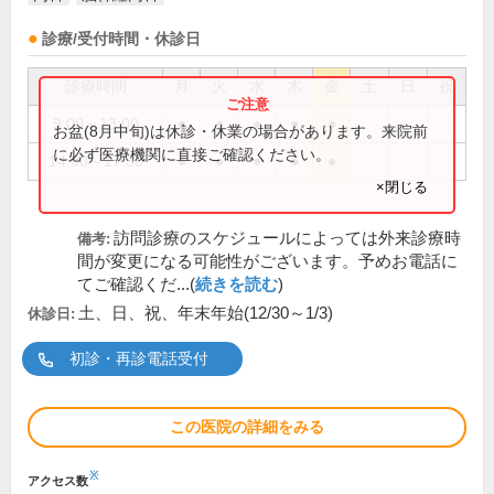
診療/受付時間・休診日
診療時間
月
火
水
木
金
土
日
祝
9:00～13:00
●
●
●
●
●
お盆(8月中旬)は休診・休業の場合があります。来院前
に必ず医療機関に直接ご確認ください。
14:00～17:30
●
●
●
●
●
×閉じる
訪問診療のスケジュールによっては外来診療時
備考:
間が変更になる可能性がございます。予めお電話に
てご確認くだ...(
続きを読む
)
土、日、祝、年末年始(12/30～1/3)
休診日:
初診・再診電話受付
この医院の詳細をみる
※
アクセス数