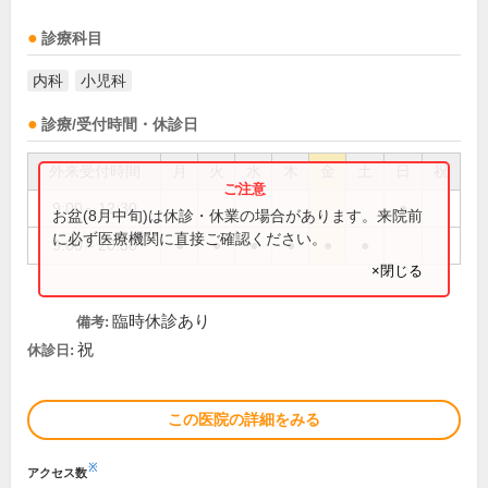
診療科目
内科
小児科
診療/受付時間・休診日
外来受付時間
月
火
水
木
金
土
日
祝
9:00～12:30
●
お盆(8月中旬)は休診・休業の場合があります。来院前
に必ず医療機関に直接ご確認ください。
9:00～20:30
●
●
●
●
●
●
×閉じる
臨時休診あり
備考:
祝
休診日:
この医院の詳細をみる
※
アクセス数