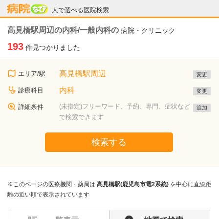
病院なび
人で選べる医院検索
高見橋駅周辺の内科/一般内科の
病院・クリニック
193
件見つかりました
高見橋駅周辺
エリア/駅
変更
内科
診療科目
変更
(未指定)フリーワード、予約、専門、症状など
詳細条件
追加
で検索できます
検索する
※このページの医療機関・薬局は
高見橋駅(鹿児島市電2系統)
を中心に直線距
離の近い順で表示されています