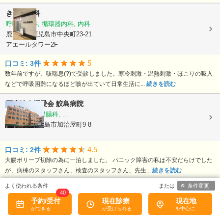
きじま内科
呼吸器内科, 循環器内科, 内科
鹿児島県鹿児島市中央町23-21
アエールタワー2F
5
口コミ: 3件
数年前ですが、咳喘息(?)で受診しました。寒冷刺激・温熱刺激・ほこりの吸入
などで呼吸困難になるほど咳が出ていて日常生活に...
続きを読む
医療法人潤愛会
鮫島病院
内科, 外科, 胃腸科, ...
鹿児島県鹿児島市加治屋町9-8
4.5
口コミ: 2件
大腸ポリープ切除の為に一泊しました。 パニック障害の私は不安だらけでした
が、病棟のスタッフさん、検査のスタッフさん、先生...
続きを読む
条件変更
夜間休日診療所 キタゾノクリニック
40
予約/受付
現在診療
現在地
内科, 外科, 消化器内科, ...
鹿児島県鹿児島市鹿児島市平之町9-1