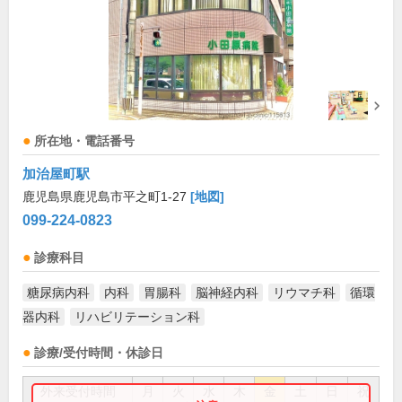
所在地・電話番号
加治屋町駅
鹿児島県鹿児島市平之町1-27
[地図]
099-224-0823
診療科目
糖尿病内科
内科
胃腸科
脳神経内科
リウマチ科
循環
器内科
リハビリテーション科
診療/受付時間・休診日
外来受付時間
月
火
水
木
金
土
日
祝