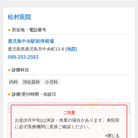
松村医院
所在地・電話番号
鹿児島中央駅前停留場
鹿児島県鹿児島市中央町13-8
[地図]
099-253-2593
診療科目
内科
消化器科
小児科
診療/受付時間・休診日
外来受付時間
月
火
水
木
金
土
日
祝
9:00～13:00
●
●
●
●
●
●
お盆(8月中旬)は休診・休業の場合があります。来院前
に必ず医療機関に直接ご確認ください。
14:30～16:30
●
×閉じる