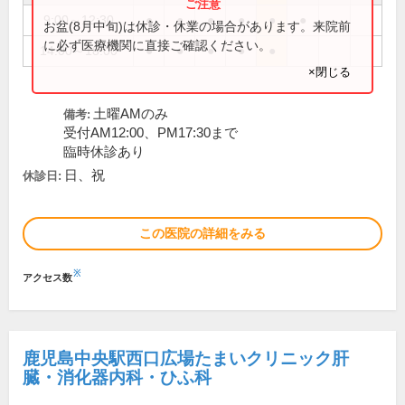
9:00～12:30
●
●
●
●
●
●
お盆(8月中旬)は休診・休業の場合があります。来院前
に必ず医療機関に直接ご確認ください。
14:00～18:00
●
●
●
●
●
×閉じる
土曜AMのみ
備考:
受付AM12:00、PM17:30まで
臨時休診あり
日、祝
休診日:
この医院の詳細をみる
※
アクセス数
鹿児島中央駅西口広場たまいクリニック肝
臓・消化器内科・ひふ科