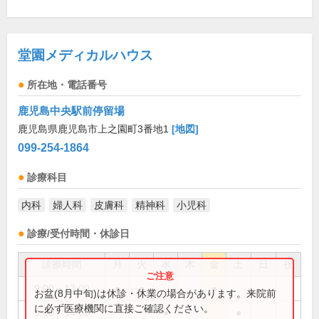
堂園メディカルハウス
所在地・電話番号
鹿児島中央駅前停留場
鹿児島県鹿児島市上之園町3番地1
[地図]
099-254-1864
診療科目
内科
婦人科
皮膚科
精神科
小児科
診療/受付時間・休診日
診療時間
月
火
水
木
金
土
日
祝
9:00～13:00
●
●
●
お盆(8月中旬)は休診・休業の場合があります。来院前
に必ず医療機関に直接ご確認ください。
9:00～14:00
●
●