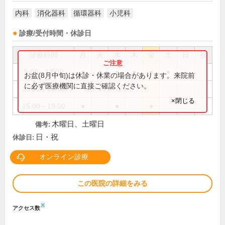
内科
消化器科
循環器科
小児科
診療/受付時間・休診日
診療時間
月
火
水
木
金
土
日
祝
9:00～13:00
●
●
●
●
●
●
お盆(8月中旬)は休診・休業の場合があります。来院前
に必ず医療機関に直接ご確認ください。
15:00～18:00
●
×閉じる
15:00～19:00
●
●
●
木曜日、土曜日
備考:
日・祝
休診日:
オンライン診療
この医院の詳細をみる
※
アクセス数