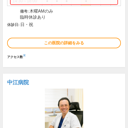
14:30～18:00
●
●
●
●
木曜AMのみ
備考:
臨時休診あり
日・祝
休診日:
この医院の詳細をみる
※
アクセス数
中江病院