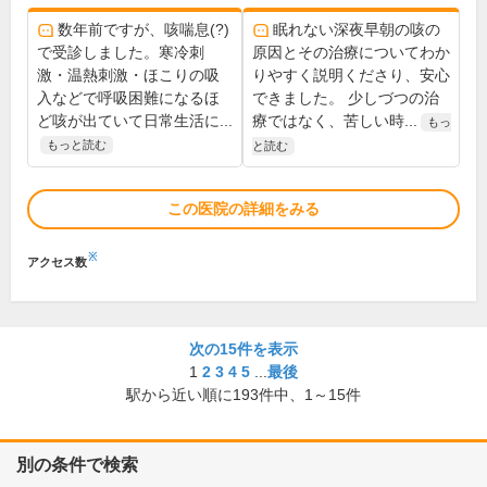
数年前ですが、咳喘息(?)
眠れない深夜早朝の咳の
で受診しました。寒冷刺
原因とその治療についてわか
激・温熱刺激・ほこりの吸
りやすく説明くださり、安心
入などで呼吸困難になるほ
できました。 少しづつの治
ど咳が出ていて日常生活に...
療ではなく、苦しい時...
もっ
もっと読む
と読む
この医院の詳細をみる
※
アクセス数
次の15件を表示
1
2
3
4
5
...
最後
駅から近い順に
193
件中、
1～15件
別の条件で検索