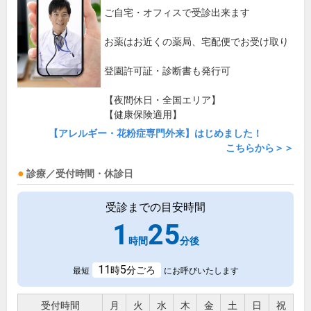
ご自宅・オフィスで受診出来ます
お薬はお近くの薬局、宅配便でお受け取り
登園許可証・診断書も発行可
【夜間休日・全国エリア】
【健康保険適用】
【アレルギー・花粉症専門外来】はじめました！
こちらから＞＞
診療／受付時間・休診日
受診までの目安時間
1
25
時間
分後
11
5
時
分ごろ
最短
にお呼びいたします
受付時間
月
火
水
木
金
土
日
祝