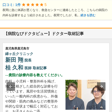
5
口コミ: 1件
夜間に急に体調が悪くなり、救急センターに連絡したところ、こちらの病院の
内科を診療するよう紹介されました。夜間でしたが、私...
続きを読む
【病院なびドクタビュー】ドクター取材記事
鹿児島県鹿児島市
緑ヶ丘クリニック
新田 翔
院長
桂 久和
医師
取材記事
貴院の診療内容を教えてください。
内科・小児科・整形外科を掲げ、
地域に根ざした総合的な診療を行
っています。風邪や生活習慣病と
いった一般内科の疾患から、外傷
や関節・筋肉の痛みなどの整形外
科的な症状まで幅広く対応してお
り、お子さんからご高…