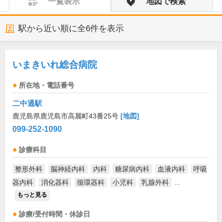
一覧表示
地図で検索
駅から近い順に全
6
件を表示
いまきいれ総合病院
所在地・電話番号
二中通駅
鹿児島県鹿児島市高麗町43番25号
[地図]
099-252-1090
診療科目
整形外科
脳神経内科
内科
糖尿病内科
血液内科
呼吸
器内科
消化器科
循環器科
小児科
乳腺外科
...
もっと見る
診療/受付時間・休診日