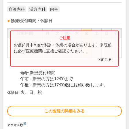
血液内科
漢方内科
内科
診療/受付時間・休診日
診療時間
月
火
水
木
金
土
日
祝
9:00～12:30
●
●
●
●
●
お盆(8月中旬)は休診・休業の場合があります。来院前
に必ず医療機関に直接ご確認ください。
14:30～18:00
●
●
●
●
×閉じる
新患受付時間
備考:
午前 - 新患の方は12:00まで
午後 - 新患の方は17:00迄にお願い致します。
火、日、祝
休診日:
この医院の詳細をみる
※
アクセス数