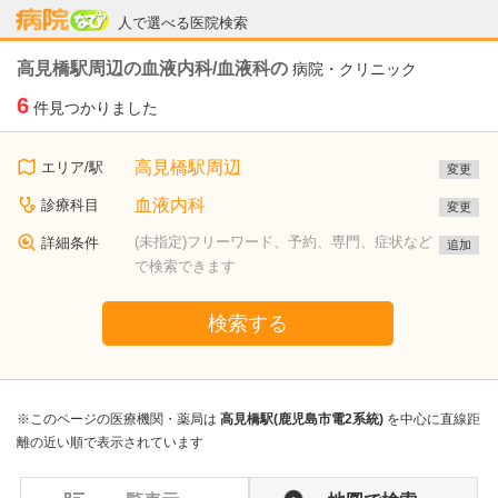
病院なび
人で選べる医院検索
高見橋駅周辺の血液内科/血液科の
病院・クリニック
6
件見つかりました
高見橋駅周辺
エリア/駅
変更
血液内科
診療科目
変更
(未指定)フリーワード、予約、専門、症状など
詳細条件
追加
で検索できます
検索する
※このページの医療機関・薬局は
高見橋駅(鹿児島市電2系統)
を中心に直線距
離の近い順で表示されています