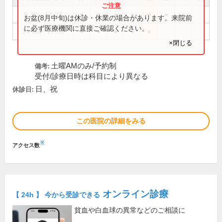
8:30～12:30
●
●
●
●
●
●
お盆(8月中旬)は休診・休業の場合があります。来院前
に必ず医療機関に直接ご確認ください。
14:00～17:30
●
●
●
●
●
×閉じる
土曜AMのみ/予約制
備考:
受付/診療日時は科目により異なる
日、祝
休診日:
この医院の詳細をみる
※
アクセス数
オンライン診療
【 24h 】 今から受診できる
貧血や白血球の異常などのご相談に