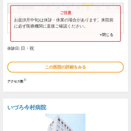
診療時間
月
火
水
木
金
土
日
祝
9:00～12:30
●
●
●
●
●
●
お盆(8月中旬)は休診・休業の場合があります。来院前
に必ず医療機関に直接ご確認ください。
14:00～17:30
●
×閉じる
日・祝
休診日:
この医院の詳細をみる
※
アクセス数
いづろ今村病院