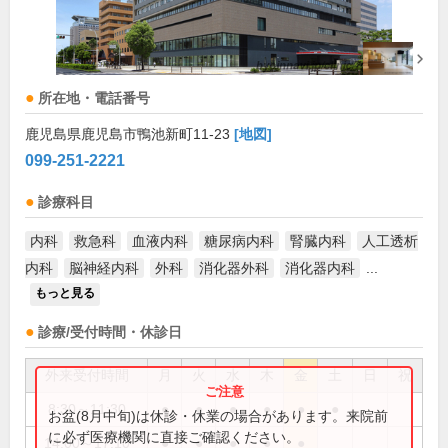
所在地・電話番号
鹿児島県鹿児島市鴨池新町11-23
[地図]
099-251-2221
診療科目
内科
救急科
血液内科
糖尿病内科
腎臓内科
人工透析
内科
脳神経内科
外科
消化器外科
消化器内科
...
もっと見る
診療/受付時間・休診日
外来受付時間
月
火
水
木
金
土
日
祝
8:30～11:30
●
●
●
●
●
●
お盆(8月中旬)は休診・休業の場合があります。来院前
に必ず医療機関に直接ご確認ください。
14:00～17:10
●
●
●
●
●