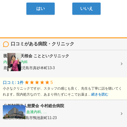
はい
いいえ
口コミがある病院・クリニック
医療法人 天桜会
ことといクリニック
内科, 血液内科
鹿児島県鹿児島市真砂本町13-3
5
口コミ: 1件
小さなクリニックですが、スタッフの感じも良く、先生も丁寧に話を聴いてく
れます。院内処方なので、あまり待たずにそこでお薬ま...
続きを読む
公益財団法人慈愛会
今村総合病院
内科, 救急科, 血液内科, ...
鹿児島県鹿児島市鴨池新町11-23