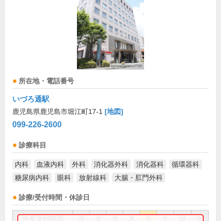
所在地・電話番号
いづろ通駅
鹿児島県鹿児島市堀江町17-1
[地図]
099-226-2600
診療科目
内科
血液内科
外科
消化器外科
消化器科
循環器科
糖尿病内科
眼科
放射線科
大腸・肛門外科
診療/受付時間・休診日
外来受付時間
月
火
水
木
金
土
日
祝