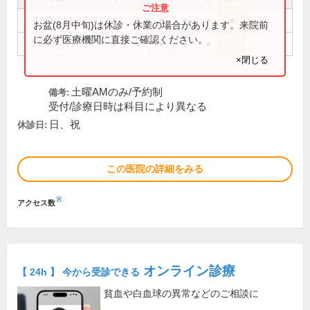
8:30～12:30
●
●
●
●
●
●
お盆(8月中旬)は休診・休業の場合があります。来院前
に必ず医療機関に直接ご確認ください。
14:00～17:30
●
●
●
●
●
×閉じる
土曜AMのみ/予約制
備考:
受付/診療日時は科目により異なる
日、祝
休診日:
この医院の詳細をみる
※
アクセス数
オンライン診療
【 24h 】 今から受診できる
貧血や白血球の異常などのご相談に