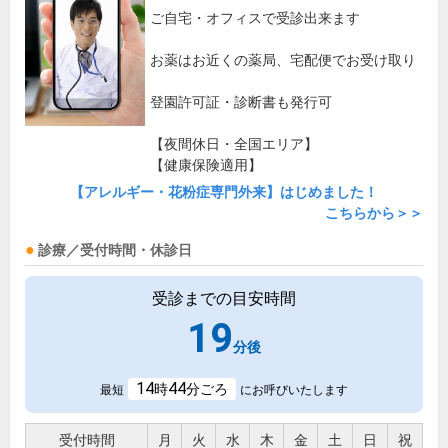
ご自宅・オフィスで受診出来ます
お薬はお近くの薬局、宅配便でお受け取り
登園許可証・診断書も発行可
【夜間休日・全国エリア】
【健康保険適用】
【アレルギー・花粉症専門外来】はじめました！
こちらから＞＞
診療／受付時間・休診日
受診までの目安時間
19
分後
14
44
時
分ごろ
最短
にお呼びいたします
受付時間
月
火
水
木
金
土
日
祝