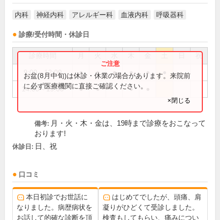
内科
神経内科
アレルギー科
血液内科
呼吸器科
診療/受付時間・休診日
診療時間
月
火
水
木
金
土
日
祝
9:00～12:00
●
●
●
●
●
●
お盆(8月中旬)は休診・休業の場合があります。来院前
に必ず医療機関に直接ご確認ください。
14:00～19:00
●
●
●
●
×閉じる
月・火・木・金は、19時まで診療をおこなって
備考:
おります!
日、祝
休診日:
口コミ
本日初診でお世話に
はじめてでしたが、頭痛、肩
なりました。病歴病状を
凝りがひどくて受診しました。
お話して的確な診断を頂
検査もしてもらい、痛みについ