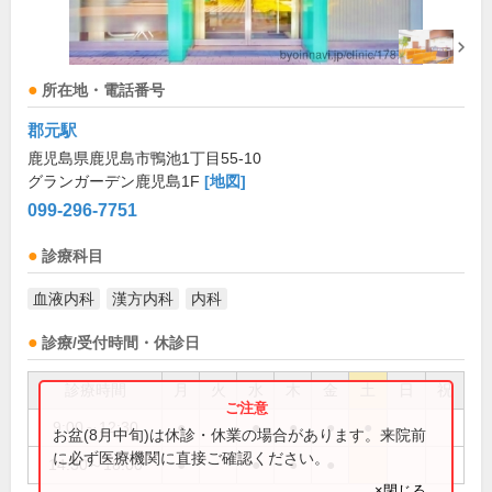
所在地・電話番号
郡元駅
鹿児島県鹿児島市鴨池1丁目55-10
グランガーデン鹿児島1F
[地図]
099-296-7751
診療科目
血液内科
漢方内科
内科
診療/受付時間・休診日
診療時間
月
火
水
木
金
土
日
祝
9:00～12:30
●
●
●
●
●
お盆(8月中旬)は休診・休業の場合があります。来院前
に必ず医療機関に直接ご確認ください。
14:30～18:00
●
●
●
●
×閉じる