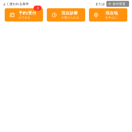
条件変更
掲載情報に誤りがある場合には、お手数ですが、
お問い合わせフ
3
予約/受付
現在診療
現在地
ォーム
からご連絡をいただけますようお願いいたします。
※お電話での対応は行っておりません
病院なびトップ
>
血液内科
>
鹿児島県
>
都通駅周辺
プライバシーマークについて
トップ
医療機関の皆様へ
MediQA
病院なびについて
病院なび利用規約
個人情報保護方針