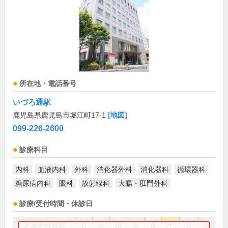
所在地・電話番号
いづろ通駅
鹿児島県鹿児島市堀江町17-1
[地図]
099-226-2600
診療科目
内科
血液内科
外科
消化器外科
消化器科
循環器科
糖尿病内科
眼科
放射線科
大腸・肛門外科
診療/受付時間・休診日
外来受付時間
月
火
水
木
金
土
日
祝