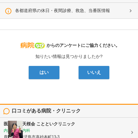
各都道府県の休日・夜間診療、救急、当番医情報
病院なび
からのアンケートにご協力ください。
知りたい情報は見つかりましたか?
はい
いいえ
口コミがある病院・クリニック
医療法人 天桜会
ことといクリニック
内科, 血液内科
鹿児島県鹿児島市真砂本町13-3