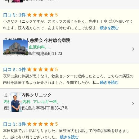
5
口コミ: 1件
小さなクリニックですが、スタッフの感じも良く、先生も丁寧に話を聴いてく
れます。院内処方なので、あまり待たずにそこでお薬ま...
続きを読む
公益財団法人慈愛会
今村総合病院
内科, 救急科, 血液内科, ...
鹿児島県鹿児島市鴨池新町11-23
5
口コミ: 1件
夜間に急に体調が悪くなり、救急センターに連絡したところ、こちらの病院の
内科を診療するよう紹介されました。夜間でしたが、私...
続きを読む
まごころ内科クリニック
内科, 神経内科, アレルギー科, ...
鹿児島県鹿児島市宇宿4丁目35-17号
5
口コミ: 3件
本日初診でお世話になりました。病歴病状をお話して的確な診断を頂きまし
た。誠に有り難うございました。
続きを読む