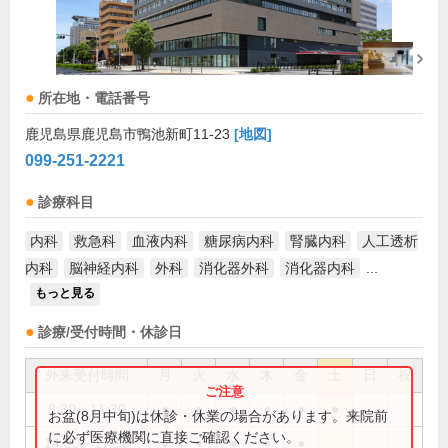
所在地・電話番号
鹿児島県鹿児島市鴨池新町11-23
[地図]
099-251-2221
診療科目
内科
救急科
血液内科
糖尿病内科
腎臓内科
人工透析
内科
脳神経内科
外科
消化器外科
消化器内科
...
もっと見る
診療/受付時間・休診日
外来受付時間
月
火
水
木
金
土
日
祝
8:30～11:30
●
●
●
●
●
●
お盆(8月中旬)は休診・休業の場合があります。来院前
に必ず医療機関に直接ご確認ください。
14:00～17:10
●
●
●
●
●