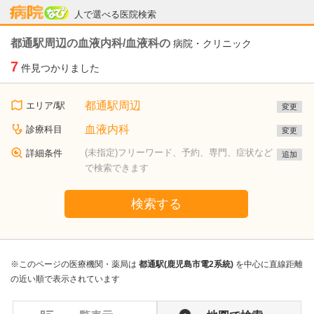
病院なび
人で選べる医院検索
都通駅周辺の血液内科/血液科の
病院・クリニック
7
件見つかりました
都通駅周辺
エリア/駅
変更
血液内科
診療科目
変更
(未指定)フリーワード、予約、専門、症状など
詳細条件
追加
で検索できます
検索する
※このページの医療機関・薬局は
都通駅(鹿児島市電2系統)
を中心に直線距離
の近い順で表示されています