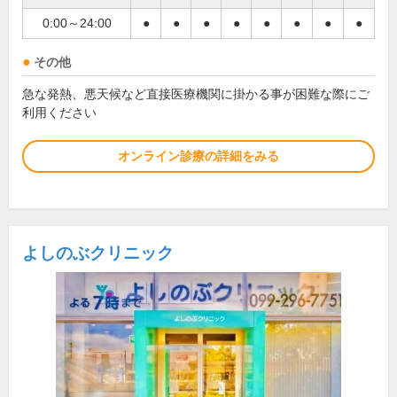
0:00～24:00
●
●
●
●
●
●
●
●
その他
急な発熱、悪天候など直接医療機関に掛かる事が困難な際にご
利用ください
オンライン診療の詳細をみる
よしのぶクリニック