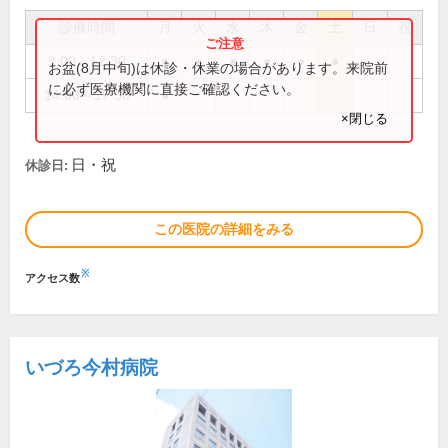
診療時間
月
火
水
木
金
土
日
祝
9:00～12:30
●
●
●
●
●
●
お盆(8月中旬)は休診・休業の場合があります。来院前
に必ず医療機関に直接ご確認ください。
14:00～17:30
●
×閉じる
日・祝
休診日:
この医院の詳細をみる
※
アクセス数
いづろ今村病院