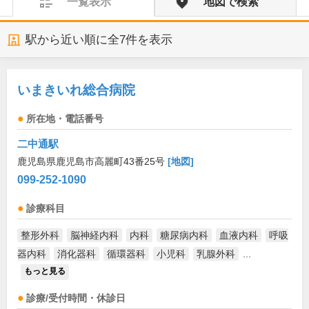
一覧表示
地図で検索
駅から近い順に全
7
件を表示
いまきいれ総合病院
所在地・電話番号
二中通駅
鹿児島県鹿児島市高麗町43番25号
[地図]
099-252-1090
診療科目
整形外科
脳神経内科
内科
糖尿病内科
血液内科
呼吸
器内科
消化器科
循環器科
小児科
乳腺外科
...
もっと見る
診療/受付時間・休診日