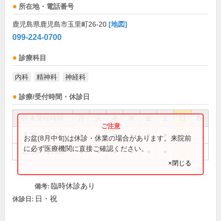
所在地・電話番号
鹿児島県鹿児島市玉里町26-20
[地図]
099-224-0700
診療科目
内科
精神科
神経科
診療/受付時間・休診日
外来受付時間
月
火
水
木
金
土
日
祝
8:30～12:30
●
●
●
●
●
●
お盆(8月中旬)は休診・休業の場合があります。来院前
に必ず医療機関に直接ご確認ください。
13:30～17:00
●
●
●
●
●
●
×閉じる
臨時休診あり
備考:
日・祝
休診日: