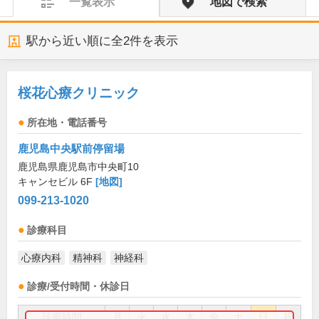
一覧表示
地図で検索
駅から近い順に全
2
件を表示
桜花心療クリニック
所在地・電話番号
鹿児島中央駅前停留場
鹿児島県鹿児島市中央町10
キャンセビル 6F
[地図]
099-213-1020
診療科目
心療内科
精神科
神経科
診療/受付時間・休診日
診療時間
月
火
水
木
金
土
日
祝