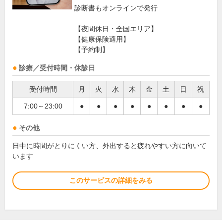
診断書もオンラインで発行
【夜間休日・全国エリア】
【健康保険適用】
【予約制】
診療／受付時間・休診日
受付時間
月
火
水
木
金
土
日
祝
7:00～23:00
●
●
●
●
●
●
●
●
その他
日中に時間がとりにくい方、外出すると疲れやすい方に向いて
います
このサービスの詳細をみる