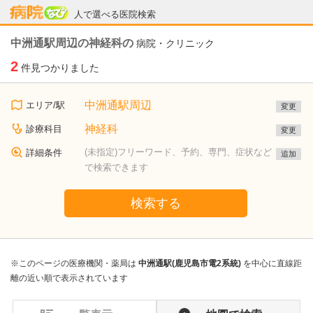
病院なび
人で選べる医院検索
中洲通駅周辺の神経科の
病院・クリニック
2
件見つかりました
中洲通駅周辺
エリア/駅
変更
神経科
診療科目
変更
(未指定)フリーワード、予約、専門、症状など
詳細条件
追加
で検索できます
検索する
※このページの医療機関・薬局は
中洲通駅(鹿児島市電2系統)
を中心に直線距
離の近い順で表示されています