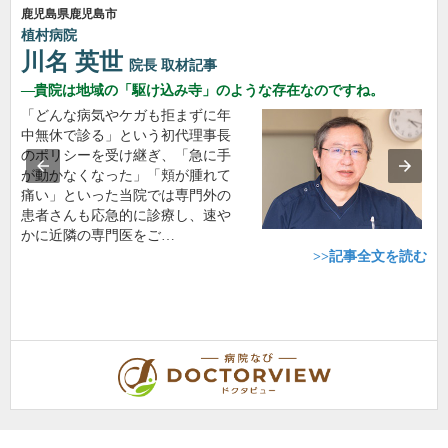
鹿児島県鹿児島市
植村病院
川名 英世
院長
取材記事
貴院は地域の「駆け込み寺」のような存在なのですね。
「どんな病気やケガも拒まずに年
中無休で診る」という初代理事長
のポリシーを受け継ぎ、「急に手
が動かなくなった」「頬が腫れて
痛い」といった当院では専門外の
患者さんも応急的に診療し、速や
かに近隣の専門医をご…
>>記事全文を読む