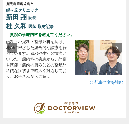
鹿児島県鹿児島市
緑ヶ丘クリニック
新田 翔
院長
桂 久和
医師
取材記事
貴院の診療内容を教えてください。
内科・小児科・整形外科を掲げ、
地域に根ざした総合的な診療を行
っています。風邪や生活習慣病と
いった一般内科の疾患から、外傷
や関節・筋肉の痛みなどの整形外
科的な症状まで幅広く対応してお
り、お子さんからご高…
>>記事全文を読む