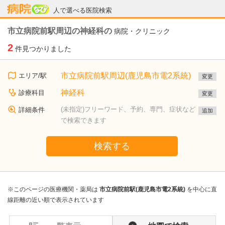
病院なび
人で選べる医院検索
市立病院前駅周辺の神経科の
病院・クリニック
2
件見つかりました
市立病院前駅周辺(鹿児島市電2系統)
エリア/駅
変更
神経科
診療科目
変更
(未指定)フリーワード、予約、専門、症状など
詳細条件
追加
で検索できます
検索する
※このページの医療機関・薬局は
市立病院前駅(鹿児島市電2系統)
を中心に直
線距離の近い順で表示されています