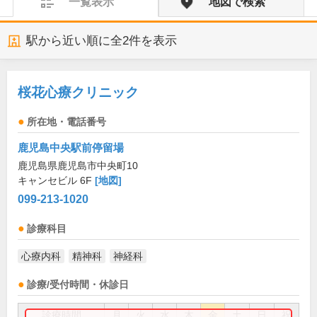
一覧表示
地図で検索
駅から近い順に全
2
件を表示
桜花心療クリニック
所在地・電話番号
鹿児島中央駅前停留場
鹿児島県鹿児島市中央町10
キャンセビル 6F
[地図]
099-213-1020
診療科目
心療内科
精神科
神経科
診療/受付時間・休診日
診療時間
月
火
水
木
金
土
日
祝