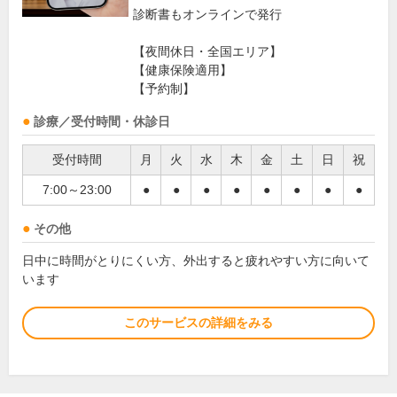
診断書もオンラインで発行
【夜間休日・全国エリア】
【健康保険適用】
【予約制】
診療／受付時間・休診日
受付時間
月
火
水
木
金
土
日
祝
7:00～23:00
●
●
●
●
●
●
●
●
その他
日中に時間がとりにくい方、外出すると疲れやすい方に向いて
います
このサービスの詳細をみる