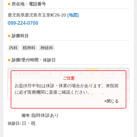
所在地・電話番号
鹿児島県鹿児島市玉里町26-20
[地図]
099-224-0700
診療科目
内科
精神科
神経科
診療/受付時間・休診日
外来受付時間
月
火
水
木
金
土
日
祝
8:30～12:30
●
●
●
●
●
●
お盆(8月中旬)は休診・休業の場合があります。来院前
に必ず医療機関に直接ご確認ください。
13:30～17:00
●
●
●
●
●
●
×閉じる
臨時休診あり
備考:
日・祝
休診日: