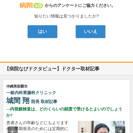
病院なび
からのアンケートにご協力ください。
知りたい情報は見つかりましたか?
はい
いいえ
【病院なびドクタビュー】ドクター取材記事
沖縄県那覇市
一銀内科胃腸科クリニック
城間 翔
院長
取材記事
内視鏡検査は、どのくらいの頻度で受けるとよいのでしょう
か?
患者さんの年齢などにもよります
が、早期発見のためには定期的に