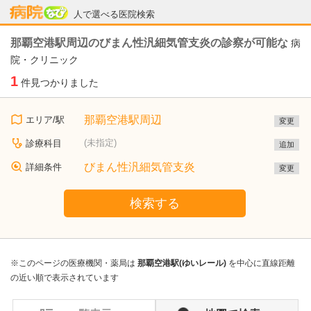
病院なび
人で選べる医院検索
那覇空港駅周辺のびまん性汎細気管支炎の診察が可能な
病
院・クリニック
1
件見つかりました
那覇空港駅周辺
エリア/駅
変更
(未指定)
診療科目
追加
びまん性汎細気管支炎
詳細条件
変更
検索する
※このページの医療機関・薬局は
那覇空港駅(ゆいレール)
を中心に直線距離
の近い順で表示されています