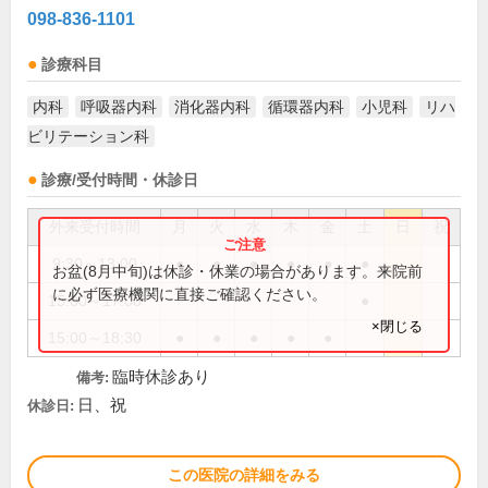
098-836-1101
診療科目
内科
呼吸器内科
消化器内科
循環器内科
小児科
リハ
ビリテーション科
診療/受付時間・休診日
外来受付時間
月
火
水
木
金
土
日
祝
9:30～13:00
●
●
●
●
●
●
お盆(8月中旬)は休診・休業の場合があります。来院前
に必ず医療機関に直接ご確認ください。
15:00～17:00
●
×閉じる
15:00～18:30
●
●
●
●
●
臨時休診あり
備考:
日、祝
休診日:
この医院の詳細をみる