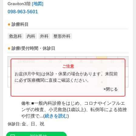
Graviton3階
[地図]
098-963-5601
診療科目
救急科
内科
外科
整形外科
診療/受付時間・休診日
診療時間
月
火
水
木
金
土
日
祝
10:00～13:00
●
●
●
●
●
お盆(8月中旬)は休診・休業の場合があります。来院前
に必ず医療機関に直接ご確認ください。
15:00～18:00
●
●
●
●
●
×閉じる
■一般内科診療をはじめ、コロナやインフルエ
備考:
ンザの検査、小児救急(1歳以上)、転倒等による捻挫
や打撲で...(
続きを読む
)
金、日、祝
休診日: