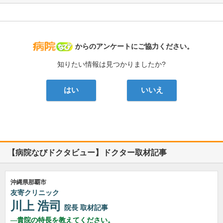
病院なび
からのアンケートにご協力ください。
知りたい情報は見つかりましたか?
はい
いいえ
【病院なびドクタビュー】ドクター取材記事
沖縄県那覇市
友寄クリニック
川上 浩司
院長
取材記事
貴院の特長を教えてください。