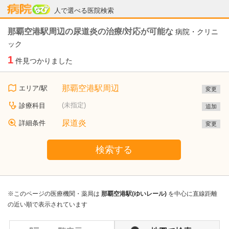
病院なび
人で選べる医院検索
那覇空港駅周辺の尿道炎の治療/対応が可能な
病院・クリニ
ック
1
件見つかりました
那覇空港駅周辺
エリア/駅
変更
(未指定)
診療科目
追加
尿道炎
詳細条件
変更
検索する
※このページの医療機関・薬局は
那覇空港駅(ゆいレール)
を中心に直線距離
の近い順で表示されています