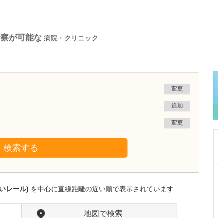
診察が可能な
病院・クリニック
変更
追加
変更
検索する
沖縄県那覇市
一銀内科胃腸科クリニック
いレール)
を中心に直線距離の近い順で表示されています
城間 翔
院長
取材記事
内視鏡検査は、どのくらいの頻度で受けるとよ
地図で検索