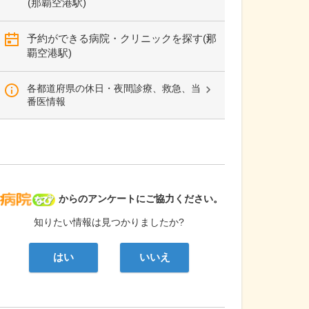
(那覇空港駅)
予約ができる病院・クリニックを探す(那
覇空港駅)
各都道府県の休日・夜間診療、救急、当
番医情報
病院なび
からのアンケートにご協力ください。
知りたい情報は見つかりましたか?
はい
いいえ