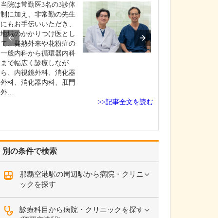
ください。
当院は常勤医3名の3診体
これまで耳を専
制に加え、非常勤の先生
を積んできたこ
にもお手伝いいただき、
り、難聴や突発
地域のかかりつけ医とし
中耳炎をはじめ
て、発熱外来や花粉症の
やめまいなどの
一般内科から循環器内科
療には特に力を
まで幅広く診療しなが
ます。難聴は原
ら、内視鏡外科、消化器
て治療法が異な
外科、消化器内科、肛門
まずは詳しい検
外…
>>記事全文を読む
こに…
別の条件で検索
那覇空港駅の周辺駅から病院・クリニ
ックを探す
診療科目から病院・クリニックを探す