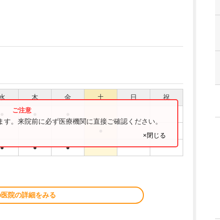
水
木
金
土
日
祝
●
●
●
ります。来院前に必ず医療機関に直接ご確認ください。
●
×閉じる
●
●
●
の医院の詳細をみる