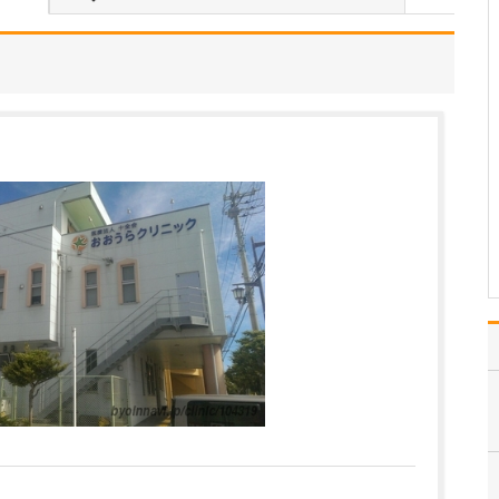
いのでしょうか?
患者さんの年齢などにも
よりますが、早期発見の
ためには定期的に受けて
いただくのが望ましいで
す。特に、ピロリ菌に感
染して慢性胃炎を煩って
いる方は胃がんのリスク
があり、大腸ポリープが
あった方は大腸がんのリ
ス…
>>記事全文を読む