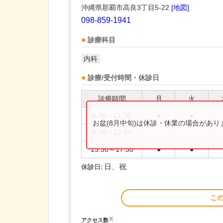
沖縄県那覇市高良3丁目5-22
[地図]
098-859-1941
診療科目
内科
診療/受付時間・休診日
診療時間
月
火
8:30～11:30
●
●
お盆(8月中旬)は休診・休業の場合があ
8:30～12:30
13:30～17:30
●
●
日、祝
休診日:
こ
※
アクセス数