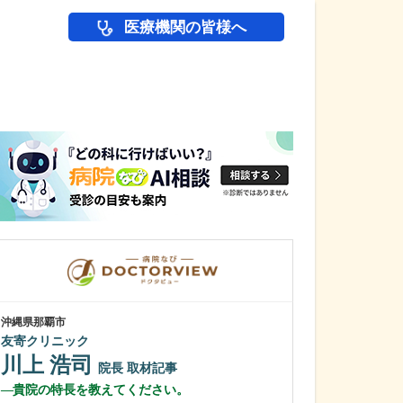
医療機関の皆様へ
医師(ドクター)の
沖縄県那覇市
東京都中野区
友寄クリニック
中野富士見
川上 浩司
冨岡 亮太
院長
取材記事
貴院の特長を教えてください。
特に先生が力を