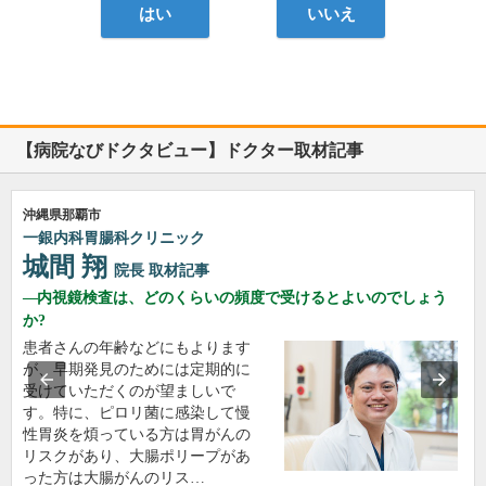
はい
いいえ
【病院なびドクタビュー】ドクター取材記事
沖縄県那覇市
一銀内科胃腸科クリニック
城間 翔
院長
取材記事
内視鏡検査は、どのくらいの頻度で受けるとよいのでしょう
か?
患者さんの年齢などにもよります
が、早期発見のためには定期的に
受けていただくのが望ましいで
す。特に、ピロリ菌に感染して慢
性胃炎を煩っている方は胃がんの
リスクがあり、大腸ポリープがあ
った方は大腸がんのリス…