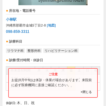
所在地・電話番号
小禄駅
沖縄県那覇市金城5丁目2-8
[地図]
098-859-3311
診療科目
リウマチ科
整形外科
リハビリテーション科
診療/受付時間・休診日
外来受付時間
月
火
水
木
金
土
日
祝
9:00～12:30
●
●
●
●
●
お盆(8月中旬)は休診・休業の場合があります。来院前
に必ず医療機関に直接ご確認ください。
15:00～17:30
●
●
●
●
×閉じる
木、日、祝
休診日: