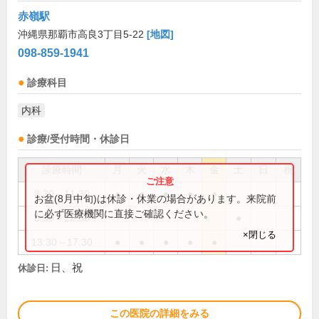
赤嶺駅
沖縄県那覇市高良3丁目5-22
[地図]
098-859-1941
診療科目
内科
診療/受付時間・休診日
診療時間
月
火
水
木
金
土
日
祝
8:30～11:30
●
●
●
●
●
お盆(8月中旬)は休診・休業の場合があります。来院前
に必ず医療機関に直接ご確認ください。
8:30～12:30
●
×閉じる
13:30～17:30
●
●
●
●
●
日、祝
休診日:
この医院の詳細をみる