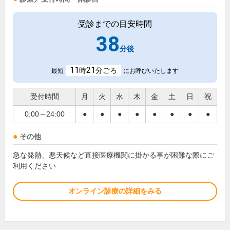
受診までの目安時間
38
分後
11
21
時
分ごろ
最短
にお呼びいたします
受付時間
月
火
水
木
金
土
日
祝
0:00～24:00
●
●
●
●
●
●
●
●
その他
急な発熱、悪天候など直接医療機関に掛かる事が困難な際にご
利用ください
オンライン診療の詳細をみる