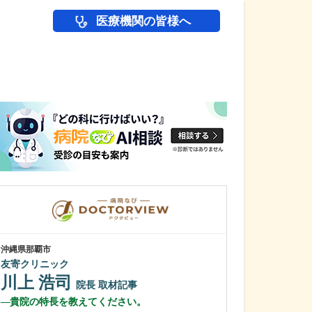
医療機関の皆様へ
医師(ドクター)の
沖縄県那覇市
東京都目黒区
友寄クリニック
成子クリニック
川上 浩司
成子 浩
院長
取材記事
院
貴院の特長を教えてください。
先生が力を入れ