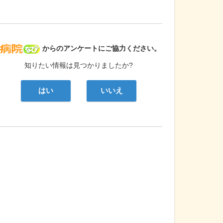
病院なび
からのアンケートにご協力ください。
知りたい情報は見つかりましたか?
はい
いいえ