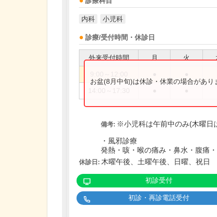
診療科目
内科
小児科
診療/受付時間・休診日
外来受付時間
月
火
9:00～12:00
●
●
お盆(8月中旬)は休診・休業の場合があ
14:00～17:30
●
●
※小児科は午前中のみ(木曜日
備考:
・風邪診療
発熱・咳・喉の痛み・鼻水・腹痛・下
木曜午後、土曜午後、日曜、祝日
休診日:
初診受付
初診・再診電話受付