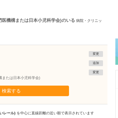
門医機構または日本小児科学会)のいる
病院・クリニッ
変更
追加
変更
構または日本小児科学会)
検索する
沖縄県那覇市
一銀内科胃腸科クリニック
城間 翔
院長
取材記事
いレール)
を中心に直線距離の近い順で表示されています
内視鏡検査は、どのくらいの頻度で受けるとよ