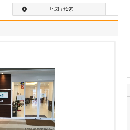
いのでしょうか?
患者さんの年齢などにも
地図で検索
よりますが、早期発見の
ためには定期的に受けて
いただくのが望ましいで
す。特に、ピロリ菌に感
染して慢性胃炎を煩って
いる方は胃がんのリスク
があり、大腸ポリープが
あった方は大腸がんのリ
ス…
>>記事全文を読む