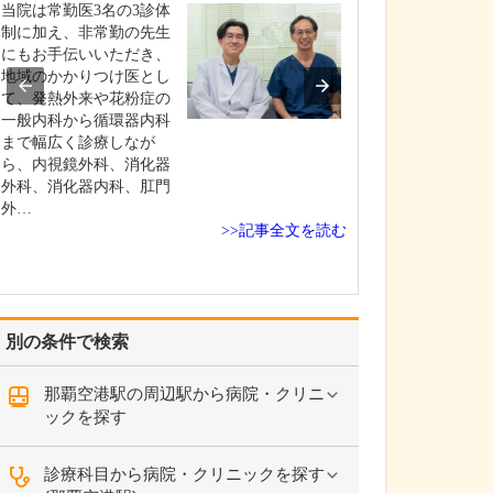
査」について教
当院は常勤医3名の3診体
成子クリニック
制に加え、非常勤の先生
特徴は「苦痛の
にもお手伝いいただき、
カメラをする」
地域のかかりつけ医とし
す。今でこそ細
て、発熱外来や花粉症の
が開発されてい
一般内科から循環器内科
当時は太いもの
まで幅広く診療しなが
く、胃カメラと
ら、内視鏡外科、消化器
とても苦しい検
外科、消化器内科、肛門
た。…
外…
>>記事全文を読む
別の条件で検索
那覇空港駅の周辺駅から病院・クリニ
ックを探す
診療科目から病院・クリニックを探す