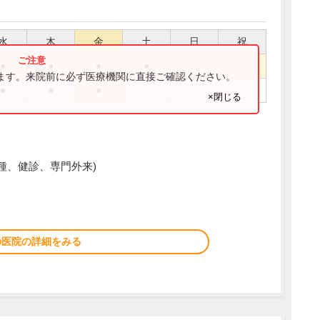
水
木
金
土
日
祝
●
●
●
●
ります。来院前に必ず医療機関に直接ご確認ください。
●
●
●
×閉じる
防接種、健診、専門外来)
の医院の詳細をみる