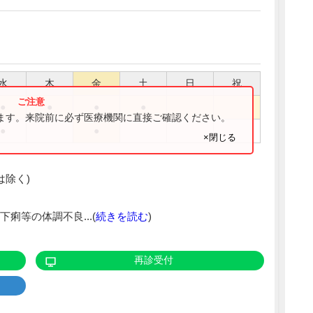
水
木
金
土
日
祝
●
●
●
●
ります。来院前に必ず医療機関に直接ご確認ください。
●
●
×閉じる
は除く)
痢等の体調不良...(
続きを読む
)
再診受付