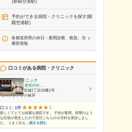
(那覇空港駅)
予約ができる病院・クリニックを探す(那
覇空港駅)
各都道府県の休日・夜間診療、救急、当
番医情報
口コミがある病院・クリニック
かいせいクリニック
内科, 小児科, 整形外科, ...
沖縄県那覇市宮城1丁目18番1号
エススタジオ小禄3F
5
口コミ: 1件
新しくてとても綺麗な病院です。 子供が夜間、痙攣のよう
な症状が発生したので翌日こちらの小児科を受診しまし
た。 うまく伝え...
続きを読む