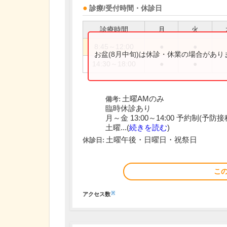
診療/受付時間・休診日
診療時間
月
火
8:45～12:00
●
●
お盆(8月中旬)は休診・休業の場合があ
14:30～18:00
●
●
土曜AMのみ
備考:
臨時休診あり
月～金 13:00～14:00 予約制(予
土曜...(
続きを読む
)
土曜午後・日曜日・祝祭日
休診日:
こ
※
アクセス数