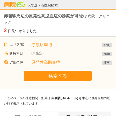
病院なび
人で選べる医院検索
赤嶺駅周辺の原発性高脂血症の診察が可能な
病院・クリニ
ック
2
件見つかりました
赤嶺駅周辺
エリア/駅
変更
(未指定)
診療科目
追加
原発性高脂血症
詳細条件
変更
検索する
※このページの医療機関・薬局は
赤嶺駅(ゆいレール)
を中心に直線距離の近
い順で表示されています