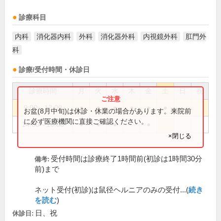
診療科目
内科
消化器内科
外科
消化器外科
内視鏡外科
肛門外
科
診療/受付時間・休診日
診療時間
月
火
水
木
金
土
日
祝
9:00～13:00
●
●
●
●
●
●
お盆(8月中旬)は休診・休業の場合があります。来院前
に必ず医療機関に直接ご確認ください。
14:00～18:00
●
●
●
●
×閉じる
受付時間は診療終了1時間前(初診は1時間30分
備考:
前)まで
ネット受付(初診)は鼠径ヘルニアのみの受付...(
続き
を読む
)
日、祝
休診日: