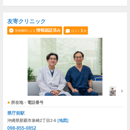
友寄クリニック
情報認証済み
1
医療機関による
口コミ
件
所在地・電話番号
県庁前駅
沖縄県那覇市泉崎2丁目2-6
[地図]
098-855-0852