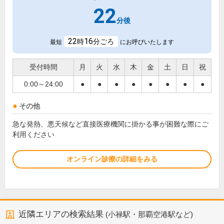
22
分後
22
16
時
分ごろ
最短
にお呼びいたします
受付時間
月
火
水
木
金
土
日
祝
0:00～24:00
●
●
●
●
●
●
●
●
その他
急な発熱、悪天候など直接医療機関に掛かる事が困難な際にご
利用ください
オンライン診療の詳細をみる
近隣エリアの検索結果
(小禄駅・那覇空港駅など)