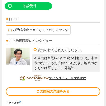
初診受付
口コミ
内視鏡検査が辛くなくておすすめです
川上浩司
院長
にインタビュー
貴院の特長を教えてください。
当院は常勤医3名の3診体制に加え、非常
勤の先生にもお手伝いいただき、地域のか
かりつけ医として、発熱外…
DOCTORVIEW
でインタビュー全文を読む
この医院の詳細をみる
※
アクセス数