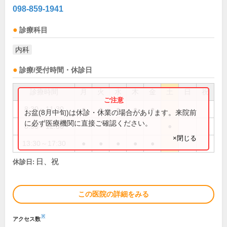
098-859-1941
診療科目
内科
診療/受付時間・休診日
診療時間
月
火
水
木
金
土
日
祝
8:30～11:30
●
●
●
●
●
お盆(8月中旬)は休診・休業の場合があります。来院前
に必ず医療機関に直接ご確認ください。
8:30～12:30
●
×閉じる
13:30～17:30
●
●
●
●
●
日、祝
休診日:
この医院の詳細をみる
※
アクセス数