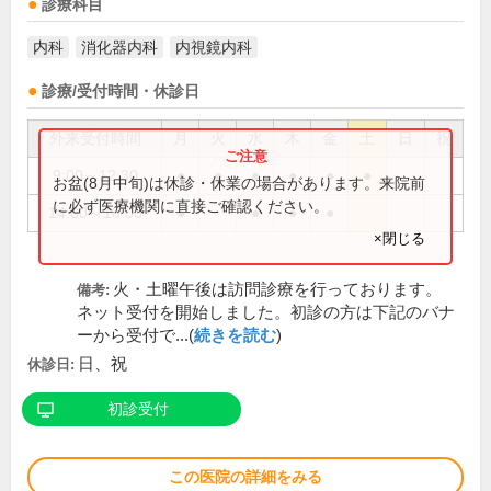
診療科目
内科
消化器内科
内視鏡内科
診療/受付時間・休診日
外来受付時間
月
火
水
木
金
土
日
祝
9:00～12:30
●
●
●
●
●
●
お盆(8月中旬)は休診・休業の場合があります。来院前
に必ず医療機関に直接ご確認ください。
14:00～18:00
●
●
●
●
×閉じる
火・土曜午後は訪問診療を行っております。
備考:
ネット受付を開始しました。初診の方は下記のバナ
ーから受付で...(
続きを読む
)
日、祝
休診日:
初診受付
この医院の詳細をみる