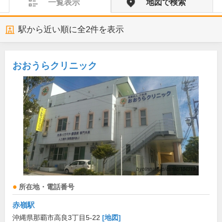
一覧表示
地図で検索
駅から近い順に全
2
件を表示
おおうらクリニック
所在地・電話番号
赤嶺駅
沖縄県那覇市高良3丁目5-22
[地図]