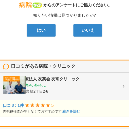
病院なび
からのアンケートにご協力ください。
知りたい情報は見つかりましたか?
はい
いいえ
口コミがある病院・クリニック
医療法人 友英会
友寄クリニック
認証済み
内科, 消化器内科, 外科, ...
沖縄県那覇市泉崎2丁目2-6
5
口コミ: 1件
内視鏡検査が辛くなくておすすめです
続きを読む