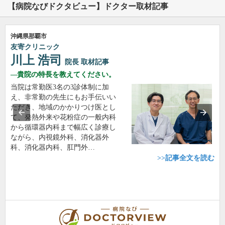
【病院なびドクタビュー】ドクター取材記事
沖縄県那覇市
友寄クリニック
川上 浩司
院長
取材記事
貴院の特長を教えてください。
当院は常勤医3名の3診体制に加
え、非常勤の先生にもお手伝いい
ただき、地域のかかりつけ医とし
て、発熱外来や花粉症の一般内科
から循環器内科まで幅広く診療し
ながら、内視鏡外科、消化器外
科、消化器内科、肛門外…
>>記事全文を読む