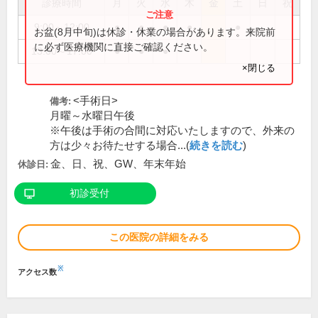
診療時間
月
火
水
木
金
土
日
祝
9:00～12:00
●
●
●
●
●
お盆(8月中旬)は休診・休業の場合があります。来院前
に必ず医療機関に直接ご確認ください。
13:00～17:00
●
●
●
×閉じる
<手術日>
備考:
月曜～水曜日午後
※午後は手術の合間に対応いたしますので、外来の
方は少々お待たせする場合...(
続きを読む
)
金、日、祝、GW、年末年始
休診日:
初診受付
この医院の詳細をみる
※
アクセス数