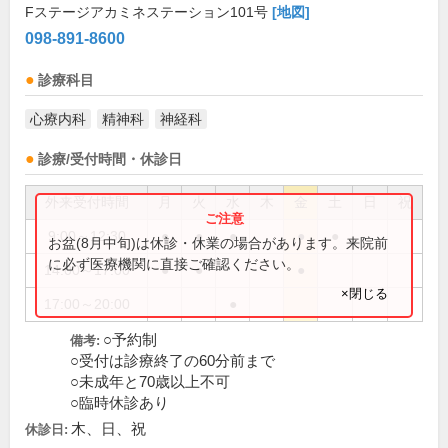
Fステージアカミネステーション101号
[地図]
098-891-8600
診療科目
心療内科
精神科
神経科
診療/受付時間・休診日
外来受付時間
月
火
水
木
金
土
日
祝
9:00～12:30
●
●
●
●
●
お盆(8月中旬)は休診・休業の場合があります。来院前
に必ず医療機関に直接ご確認ください。
14:00～17:00
●
●
●
×閉じる
17:00～20:00
●
○予約制
備考:
○受付は診療終了の60分前まで
○未成年と70歳以上不可
○臨時休診あり
木、日、祝
休診日: