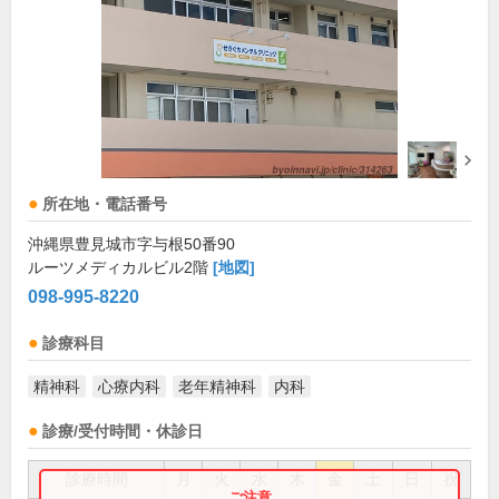
所在地・電話番号
沖縄県豊見城市字与根50番90
ルーツメディカルビル2階
[地図]
098-995-8220
診療科目
精神科
心療内科
老年精神科
内科
診療/受付時間・休診日
診療時間
月
火
水
木
金
土
日
祝