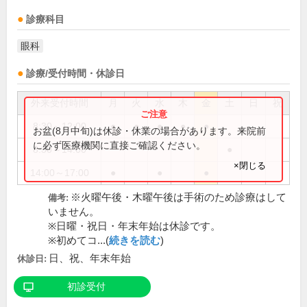
診療科目
眼科
診療/受付時間・休診日
外来受付時間
月
火
水
木
金
土
日
祝
8:30～12:00
●
●
●
●
●
お盆(8月中旬)は休診・休業の場合があります。来院前
に必ず医療機関に直接ご確認ください。
8:30～14:00
●
×閉じる
14:00～17:00
●
●
●
※火曜午後・木曜午後は手術のため診療はして
備考:
いません。
※日曜・祝日・年末年始は休診です。
※初めてコ...(
続きを読む
)
日、祝、年末年始
休診日:
初診受付