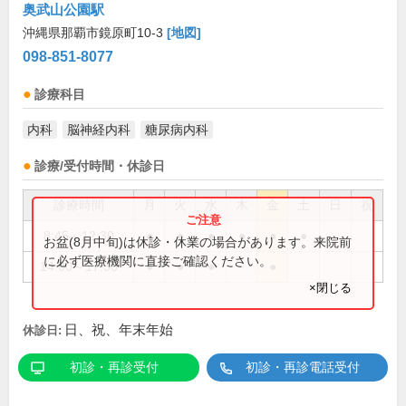
奥武山公園駅
沖縄県那覇市鏡原町10-3
[地図]
098-851-8077
診療科目
内科
脳神経内科
糖尿病内科
診療/受付時間・休診日
診療時間
月
火
水
木
金
土
日
祝
8:45～12:30
●
●
●
●
●
●
お盆(8月中旬)は休診・休業の場合があります。来院前
に必ず医療機関に直接ご確認ください。
14:00～17:30
●
●
●
●
×閉じる
日、祝、年末年始
休診日:
初診・再診受付
初診・再診電話受付