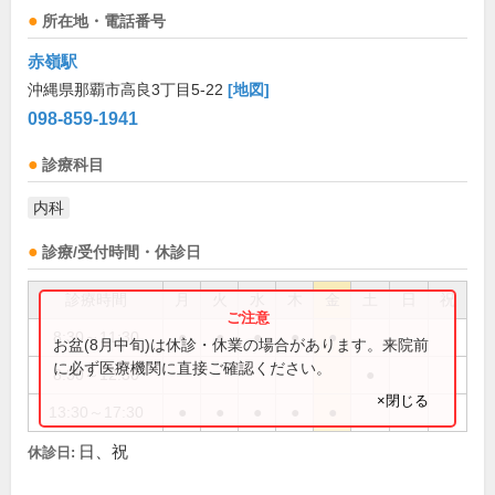
所在地・電話番号
赤嶺駅
沖縄県那覇市高良3丁目5-22
[地図]
098-859-1941
診療科目
内科
診療/受付時間・休診日
診療時間
月
火
水
木
金
土
日
祝
8:30～11:30
●
●
●
●
●
お盆(8月中旬)は休診・休業の場合があります。来院前
に必ず医療機関に直接ご確認ください。
8:30～12:30
●
×閉じる
13:30～17:30
●
●
●
●
●
日、祝
休診日: