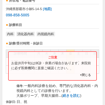
所在地・電話番号
沖縄県那覇市小禄5-14-5
[地図]
098-858-5005
診療科目
内科
消化器内科
内視鏡内科
診療/受付時間・休診日
診療時間
月
火
水
木
金
土
日
祝
9:00～11:30
●
●
●
●
●
●
お盆(8月中旬)は休診・休業の場合があります。来院前
に必ず医療機関に直接ご確認ください。
14:00～17:00
●
●
●
×閉じる
一般内科診療を始め、専門的な消化器内科・内
備考:
視鏡内科としての診療を行います。
大腸ポリープ、早期大腸癌...(
続きを読む
)
日、祝
休診日: