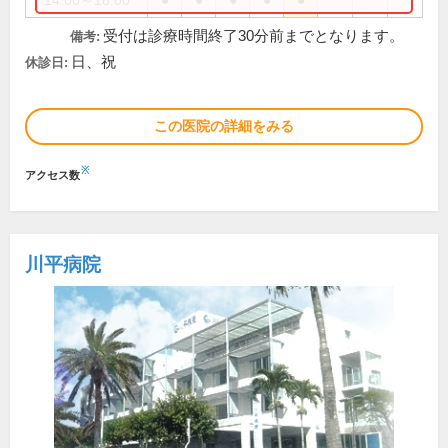
14:00～18:00
●
●
●
●
●
受付は診療時間終了30分前までとなります。
備考:
日、祝
休診日:
この医院の詳細をみる
※
アクセス数
川平病院