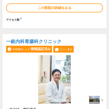
この医院の詳細をみる
※
アクセス数
一銀内科胃腸科クリニック
情報認証済み
1
医療機関による
口コミ
件