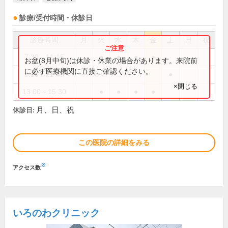
診療/受付時間・休診日
診療時間
月
火
水
木
金
土
日
祝
7:30～11:15
●
●
●
●
お盆(8月中旬)は休診・休業の場合があります。来院前
に必ず医療機関に直接ご確認ください。
8:30～11:45
●
×閉じる
13:00～15:30
●
●
●
●
月、日、祝
休診日:
この医院の詳細をみる
※
アクセス数
いろのわクリニック