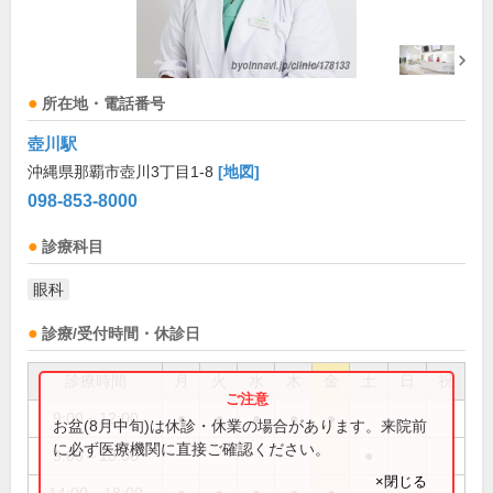
所在地・電話番号
壺川駅
沖縄県那覇市壺川3丁目1-8
[地図]
098-853-8000
診療科目
眼科
診療/受付時間・休診日
診療時間
月
火
水
木
金
土
日
祝
9:00～12:00
●
●
●
●
●
お盆(8月中旬)は休診・休業の場合があります。来院前
に必ず医療機関に直接ご確認ください。
9:00～13:00
●
×閉じる