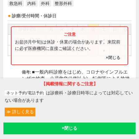
救急科
内科
外科
整形外科
診療/受付時間・休診日
診療時間
月
火
水
木
金
土
日
祝
10:00～13:00
●
●
●
●
●
お盆(8月中旬)は休診・休業の場合があります。来院前
に必ず医療機関に直接ご確認ください。
15:00～18:00
●
●
●
●
●
×閉じる
■一般内科診療をはじめ、コロナやインフルエ
備考:
ンザの検査、小児救急(1歳以上)、転倒等による捻挫
【掲載情報に関するご注意】
や打撲で...(
続きを読む
)
は診療科・診療日時等によっては対応してい
ネット予約/電話予約
金、日、祝
休診日:
ない場合があります
初診受付
詳しく見る
条件変更
選択中
この医院の詳細をみる
予約/受付
現在診療
現在地
※