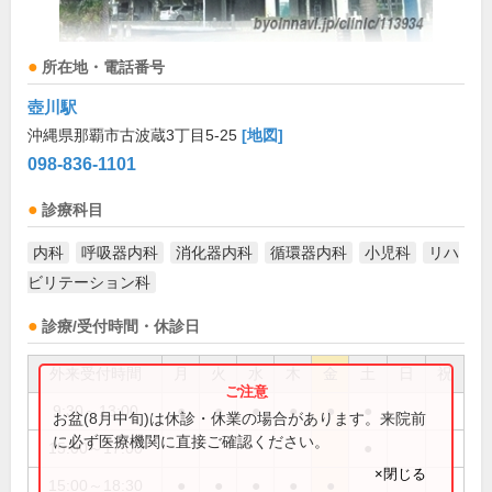
所在地・電話番号
壺川駅
沖縄県那覇市古波蔵3丁目5-25
[地図]
098-836-1101
診療科目
内科
呼吸器内科
消化器内科
循環器内科
小児科
リハ
ビリテーション科
診療/受付時間・休診日
外来受付時間
月
火
水
木
金
土
日
祝
9:30～13:00
●
●
●
●
●
●
お盆(8月中旬)は休診・休業の場合があります。来院前
に必ず医療機関に直接ご確認ください。
15:00～17:00
●
×閉じる
15:00～18:30
●
●
●
●
●