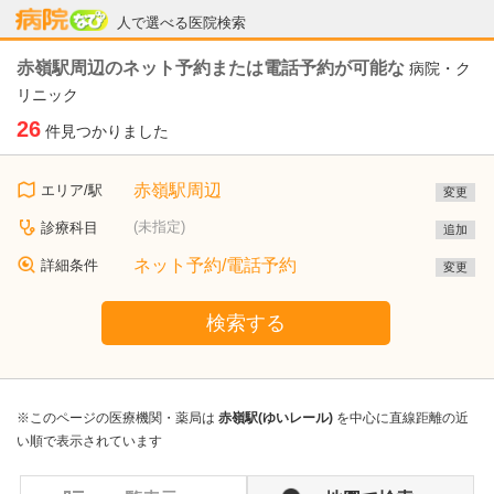
病院なび
人で選べる医院検索
赤嶺駅周辺のネット予約または電話予約が可能な
病院・ク
リニック
26
件見つかりました
赤嶺駅周辺
エリア/駅
変更
(未指定)
診療科目
追加
ネット予約/電話予約
詳細条件
変更
検索する
※このページの医療機関・薬局は
赤嶺駅(ゆいレール)
を中心に直線距離の近
い順で表示されています