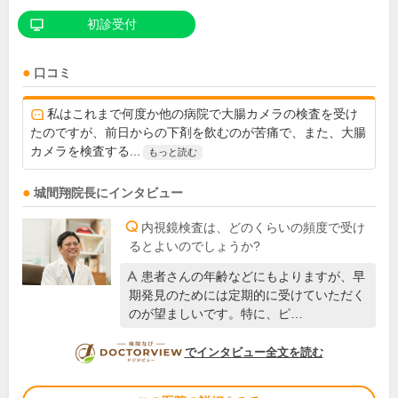
初診受付
口コミ
私はこれまで何度か他の病院で大腸カメラの検査を受け
たのですが、前日からの下剤を飲むのが苦痛で、また、大腸
カメラを検査する...
もっと読む
城間翔
院長
にインタビュー
内視鏡検査は、どのくらいの頻度で受け
るとよいのでしょうか?
患者さんの年齢などにもよりますが、早
期発見のためには定期的に受けていただく
のが望ましいです。特に、ピ…
DOCTORVIEW
でインタビュー全文を読む