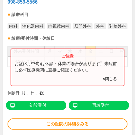
098-859-5566
診療科目
内科
消化器内科
内視鏡内科
肛門外科
外科
乳腺外科
診療/受付時間・休診日
外来受付時間
月
火
水
木
金
土
日
祝
8:30～16:30
●
●
●
●
●
お盆(8月中旬)は休診・休業の場合があります。来院前
に必ず医療機関に直接ご確認ください。
×閉じる
月、日、祝
休診日:
初診受付
再診受付
この医院の詳細をみる