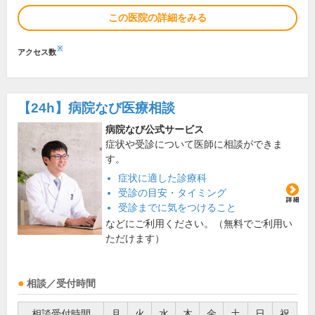
この医院の詳細をみる
※
アクセス数
【24h】
病院なび医療相談
病院なび公式サービス
症状や受診について医師に相談ができま
す。
症状に適した診療科
受診の目安・タイミング
受診までに気をつけること
などにご利用ください。（無料でご利用い
ただけます）
相談／受付時間
相談受付時間
月
火
水
木
金
土
日
祝