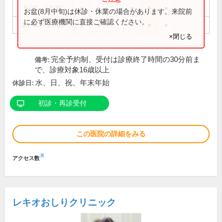
9:00～12:30
●
●
●
●
●
お盆(8月中旬)は休診・休業の場合があります。来院前
に必ず医療機関に直接ご確認ください。
14:00～18:00
●
●
●
●
●
×閉じる
完全予約制、受付は診療終了時間の30分前ま
備考:
で、診療対象16歳以上
水、日、祝、年末年始
休診日:
初診・再診受付
この医院の詳細をみる
※
アクセス数
レキオおしりクリニック