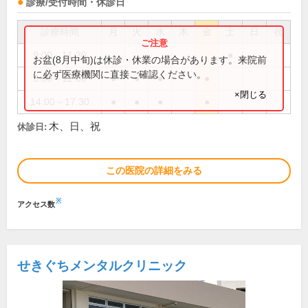
診療/受付時間・休診日
診療時間
月
火
水
木
金
土
日
祝
9:00～11:30
●
お盆(8月中旬)は休診・休業の場合があります。来院前
に必ず医療機関に直接ご確認ください。
9:00～12:00
●
●
●
●
×閉じる
14:00～17:30
●
●
●
●
木、日、祝
休診日:
この医院の詳細をみる
※
アクセス数
せきぐちメンタルクリニック