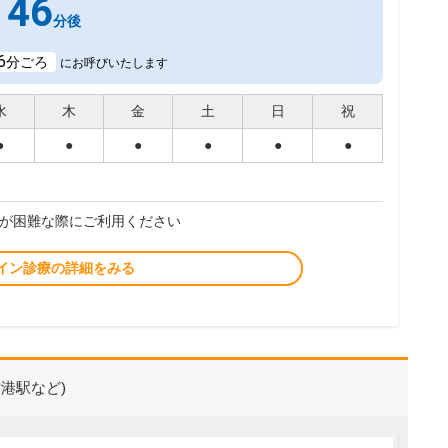
46
分後
6
分ごろ
にお呼びいたします
水
木
金
土
日
祝
●
●
●
●
●
●
が困難な際にご利用ください
イン診療の詳細をみる
港駅など)