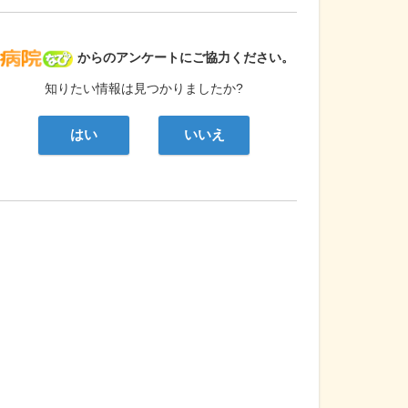
病院なび
からのアンケートにご協力ください。
知りたい情報は見つかりましたか?
はい
いいえ