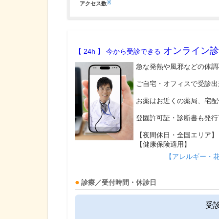
※
アクセス数
オンライン診
【 24h 】 今から受診できる
急な発熱や風邪などの体調
ご自宅・オフィスで受診出
お薬はお近くの薬局、宅配
登園許可証・診断書も発行
【夜間休日・全国エリア】
【健康保険適用】
【アレルギー・
診療／受付時間・休診日
受