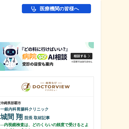
医療機関の皆様へ
医師(ドクター)の
沖縄県那覇市
東京都多摩市
一銀内科胃腸科クリニック
吉沢クリニック
城間 翔
吉澤 洋景
院長
取材記事
内視鏡検査は、どのくらいの頻度で受けるとよ
日々の診療で心