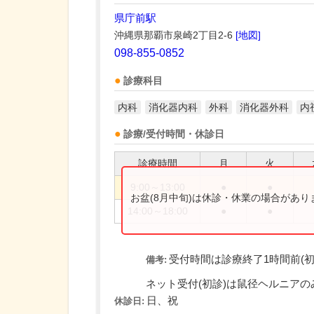
県庁前駅
沖縄県那覇市泉崎2丁目2-6
[地図]
098-855-0852
診療科目
内科
消化器内科
外科
消化器外科
内
診療/受付時間・休診日
診療時間
月
火
9:00～13:00
●
●
お盆(8月中旬)は休診・休業の場合があ
14:00～18:00
●
●
受付時間は診療終了1時間前(初
備考:
ネット受付(初診)は鼠径ヘルニアのみの
日、祝
休診日: