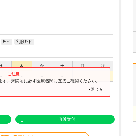
外科
乳腺外科
水
木
金
土
日
祝
●
●
●
●
ります。来院前に必ず医療機関に直接ご確認ください。
×閉じる
再診受付