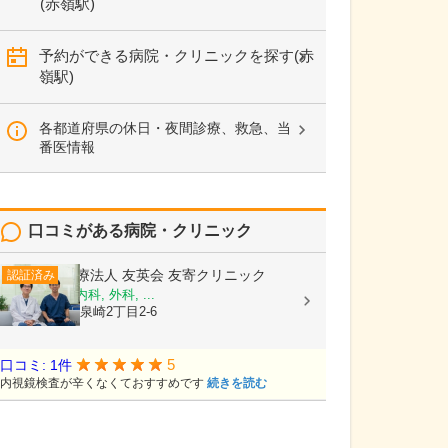
(赤嶺駅)
予約ができる病院・クリニックを探す(赤
嶺駅)
各都道府県の休日・夜間診療、救急、当
番医情報
口コミがある病院・クリニック
医療法人 友英会
友寄クリニック
認証済み
内科, 消化器内科, 外科, ...
沖縄県那覇市泉崎2丁目2-6
5
口コミ: 1件
内視鏡検査が辛くなくておすすめです
続きを読む