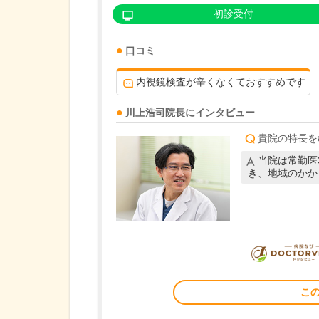
初診受付
口コミ
内視鏡検査が辛くなくておすすめです
川上浩司
院長
にインタビュー
貴院の特長を
当院は常勤医
き、地域のかか
こ