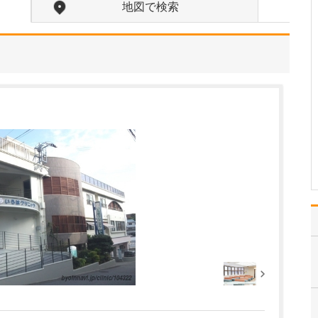
地図で検索
当院は常勤医3名の3診体
制に加え、非常勤の先生
にもお手伝いいただき、
地域のかかりつけ医とし
て、発熱外来や花粉症の
一般内科から循環器内科
まで幅広く診療しなが
ら、内視鏡外科、消化器
外科、消化器内科、肛門
外…
>>記事全文を読む