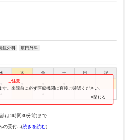
視鏡外科
肛門外科
水
木
金
土
日
祝
●
●
●
●
ります。来院前に必ず医療機関に直接ご確認ください。
●
●
×閉じる
診は1時間30分前)まで
受付...(
続きを読む
)