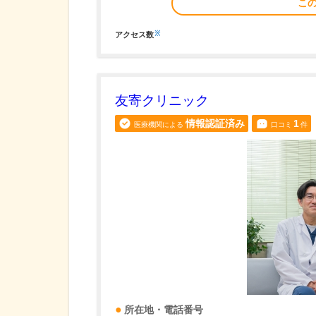
こ
※
アクセス数
友寄クリニック
情報認証済み
1
医療機関による
口コミ
件
所在地・電話番号