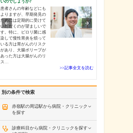
いのでしょうか?
い。
患者さんの年齢などにも
「いかにして患
よりますが、早期発見の
心を開いていた
ためには定期的に受けて
者さんが伝えた
いただくのが望ましいで
引き出すか」と
す。特に、ピロリ菌に感
に心を配ってい
染して慢性胃炎を煩って
じ病気の患者さん
いる方は胃がんのリスク
いたとしても、
があり、大腸ポリープが
状はそれぞれ異
あった方は大腸がんのリ
す。家庭環境や
ス…
ー…
>>記事全文を読む
別の条件で検索
赤嶺駅の周辺駅から病院・クリニック
を探す
診療科目から病院・クリニックを探す