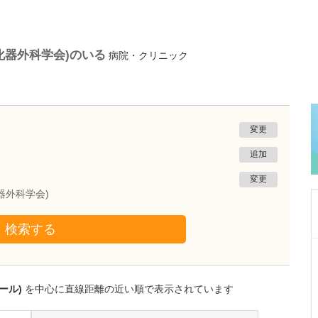
化器外科学会)のいる
病院・クリニック
変更
追加
変更
器外科学会)
検索する
沖縄県那覇市
友寄クリニック
川上 浩司
ール)
を中心に直線距離の近い順で表示されています
院長
取材記事
貴院の特長を教えてください。