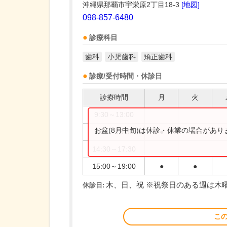
沖縄県那覇市宇栄原2丁目18-3
[地図]
098-857-6480
診療科目
歯科
小児歯科
矯正歯科
診療/受付時間・休診日
診療時間
月
火
9:30～13:00
お盆(8月中旬)は休診・休業の場合があ
9:30～13:30
●
●
14:30～17:30
15:00～19:00
●
●
木、日、祝 ※祝祭日のある週は木
休診日:
こ