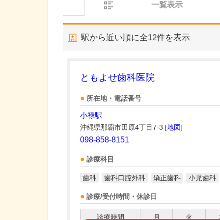
一覧表示
駅から近い順に全
12
件を表示
ともよせ歯科医院
所在地・電話番号
小禄駅
沖縄県那覇市田原4丁目7-3
[地図]
098-858-8151
診療科目
歯科
歯科口腔外科
矯正歯科
小児歯科
診療/受付時間・休診日
診療時間
月
火