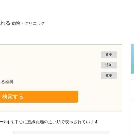
られる
病院・クリニック
変更
追加
変更
れる歯科
検索する
埼玉県ふじみ野市
上福岡くろだ内科クリニック
黒田 直孝
ール)
を中心に直線距離の近い順で表示されています
院長
取材記事
診療において心がけているのはどういったこと