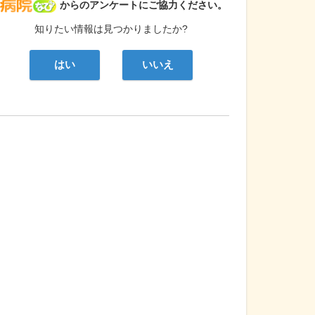
病院なび
からのアンケートにご協力ください。
知りたい情報は見つかりましたか?
はい
いいえ