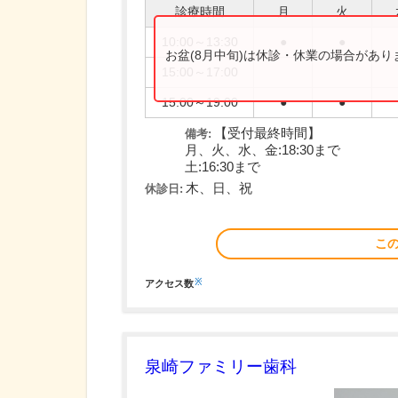
診療時間
月
火
10:00～13:30
●
●
お盆(8月中旬)は休診・休業の場合があ
15:00～17:00
15:00～19:00
●
●
【受付最終時間】
備考:
月、火、水、金:18:30まで
土:16:30まで
木、日、祝
休診日:
こ
※
アクセス数
泉崎ファミリー歯科