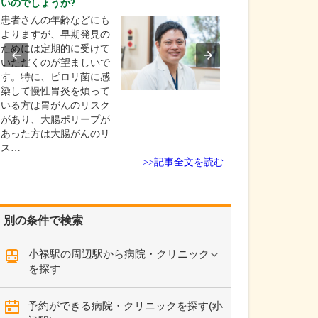
いのでしょうか?
当院は常勤医3名
患者さんの年齢などにも
制に加え、非常
よりますが、早期発見の
にもお手伝いい
ためには定期的に受けて
地域のかかりつ
いただくのが望ましいで
て、発熱外来や
す。特に、ピロリ菌に感
一般内科から循
染して慢性胃炎を煩って
まで幅広く診療
いる方は胃がんのリスク
ら、内視鏡外科
があり、大腸ポリープが
外科、消化器内
あった方は大腸がんのリ
外…
ス…
>>記事全文を読む
別の条件で検索
小禄駅の周辺駅から病院・クリニック
を探す
予約ができる病院・クリニックを探す(小