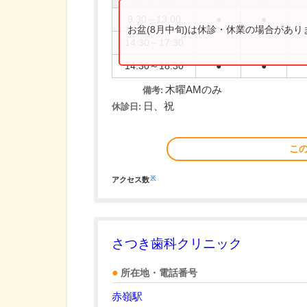
9:30～13:00
●
●
お盆(8月中旬)は休診・休業の場合があ
14:30～17:30
14:30～18:30
●
●
木曜AMのみ
備考:
日、祝
休診日:
こ
※
アクセス数
さつき歯科クリニック
所在地・電話番号
赤嶺駅