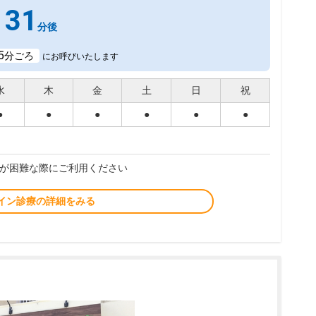
31
分後
5
分ごろ
にお呼びいたします
水
木
金
土
日
祝
●
●
●
●
●
●
が困難な際にご利用ください
イン診療の詳細をみる