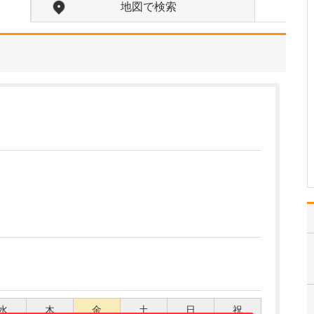
ですか?
地図で検索
糖尿病治療では、生活習
慣の改善に向けて食事・
運動指導と、薬による治
療を行いますが、患者さ
んがご自身のために必要
なこと、実行したほうが
いいことを十分理解し、
納得した上で続けていく
ことが重要になります。
…
>>記事全文を読む
水
木
金
土
日
祝