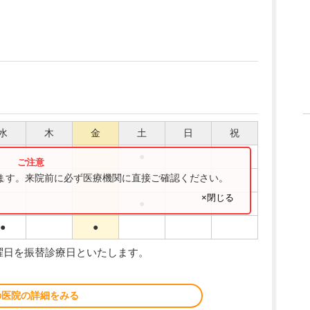
水
木
金
土
日
祝
●
ります。来院前に必ず医療機関に直接ご確認ください。
●
●
×閉じる
●
●
●
曜日を振替診療日といたします。
の医院の詳細をみる