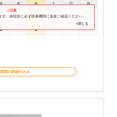
水
木
金
土
日
祝
●
●
●
ります。来院前に必ず医療機関に直接ご確認ください。
●
×閉じる
●
●
の医院の詳細をみる