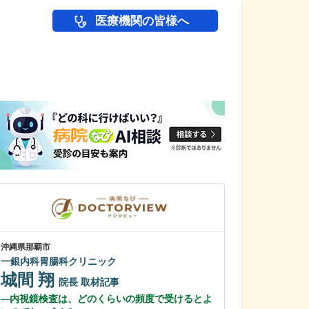
医療機関の皆様へ
医師(ドクター)の
沖縄県那覇市
沖縄県那覇市
一銀内科胃腸科クリニック
友寄クリニック
城間 翔
川上 浩司
院長
取材記事
内視鏡検査は、どのくらいの頻度で受けるとよ
貴院の特長を教