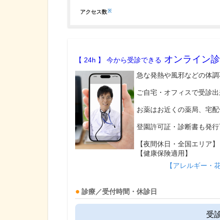
※
アクセス数
オンライン診
【 24h 】 今から受診できる
急な発熱や風邪などの体調
ご自宅・オフィスで受診出
お薬はお近くの薬局、宅配
登園許可証・診断書も発行
【夜間休日・全国エリア】
【健康保険適用】
【アレルギー・
診療／受付時間・休診日
受