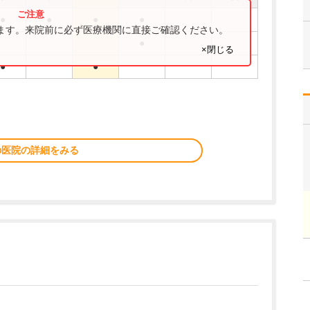
●
●
●
●
ります。来院前に必ず医療機関に直接ご確認ください。
●
×閉じる
●
●
の医院の詳細をみる