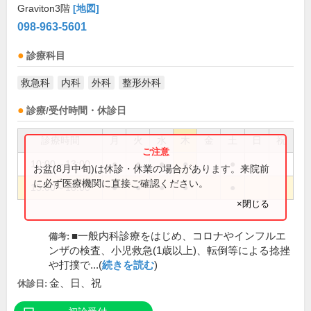
Graviton3階
[地図]
098-963-5601
診療科目
救急科
内科
外科
整形外科
診療/受付時間・休診日
診療時間
月
火
水
木
金
土
日
祝
10:00～13:00
●
●
●
●
●
お盆(8月中旬)は休診・休業の場合があります。来院前
に必ず医療機関に直接ご確認ください。
15:00～18:00
●
●
●
●
●
×閉じる
■一般内科診療をはじめ、コロナやインフルエ
備考:
ンザの検査、小児救急(1歳以上)、転倒等による捻挫
や打撲で...(
続きを読む
)
金、日、祝
休診日: