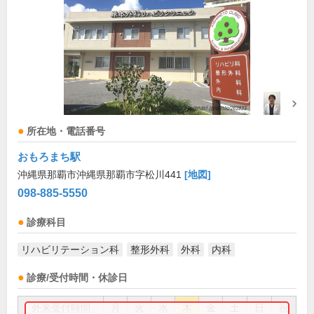
所在地・電話番号
おもろまち駅
沖縄県那覇市沖縄県那覇市字松川441
[地図]
098-885-5550
診療科目
リハビリテーション科
整形外科
外科
内科
診療/受付時間・休診日
外来受付時間
月
火
水
木
金
土
日
祝