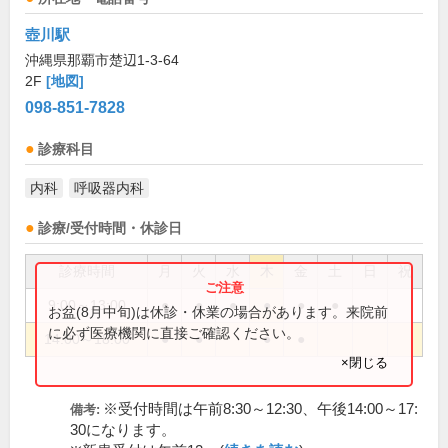
壺川駅
沖縄県那覇市楚辺1-3-64
2F
[地図]
098-851-7828
診療科目
内科
呼吸器内科
診療/受付時間・休診日
診療時間
月
火
水
木
金
土
日
祝
9:00～13:00
●
●
●
●
●
●
お盆(8月中旬)は休診・休業の場合があります。来院前
に必ず医療機関に直接ご確認ください。
14:00～18:00
●
●
●
●
×閉じる
※受付時間は午前8:30～12:30、午後14:00～17:
備考:
30になります。