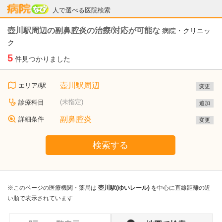
病院なび
人で選べる医院検索
壺川駅周辺の副鼻腔炎の治療/対応が可能な
病院・クリニッ
ク
5
件見つかりました
壺川駅周辺
エリア/駅
変更
(未指定)
診療科目
追加
副鼻腔炎
詳細条件
変更
検索する
※このページの医療機関・薬局は
壺川駅(ゆいレール)
を中心に直線距離の近
い順で表示されています