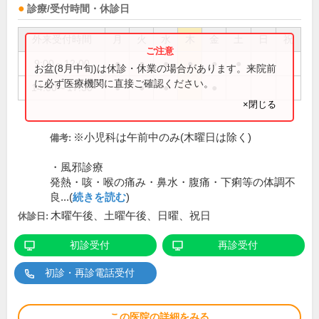
診療/受付時間・休診日
外来受付時間
月
火
水
木
金
土
日
祝
9:00～12:00
●
●
●
●
●
●
お盆(8月中旬)は休診・休業の場合があります。来院前
に必ず医療機関に直接ご確認ください。
14:00～17:30
●
●
●
●
×閉じる
※小児科は午前中のみ(木曜日は除く)
備考:
・風邪診療
発熱・咳・喉の痛み・鼻水・腹痛・下痢等の体調不
良...(
続きを読む
)
木曜午後、土曜午後、日曜、祝日
休診日:
初診受付
再診受付
初診・再診電話受付
この医院の詳細をみる