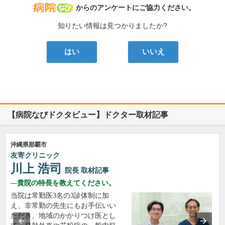
病院なび
からのアンケートにご協力ください。
知りたい情報は見つかりましたか?
はい
いいえ
【病院なびドクタビュー】ドクター取材記事
沖縄県那覇市
友寄クリニック
川上 浩司
院長
取材記事
貴院の特長を教えてください。
当院は常勤医3名の3診体制に加
え、非常勤の先生にもお手伝いい
ただき、地域のかかりつけ医とし