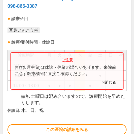
098-865-3387
診療科目
耳鼻いんこう科
診療/受付時間・休診日
診療時間
月
火
水
木
金
土
日
祝
9:00～12:00
●
●
●
●
お盆(8月中旬)は休診・休業の場合があります。来院前
に必ず医療機関に直接ご確認ください。
9:00～17:00
●
×閉じる
14:00～18:00
●
●
●
●
土曜日は混み合いますので、診療開始を早めた
備考:
りします。
木、日、祝
休診日:
この医院の詳細をみる