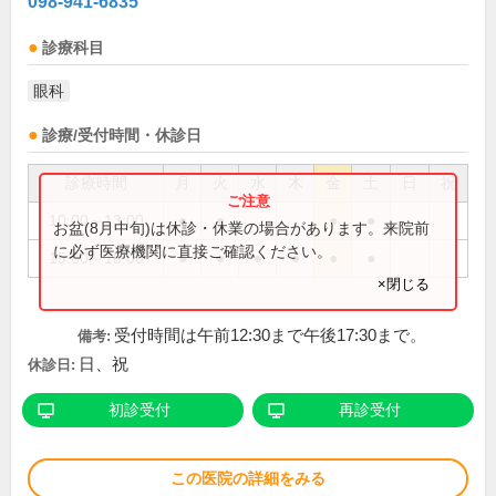
098-941-6835
診療科目
眼科
診療/受付時間・休診日
診療時間
月
火
水
木
金
土
日
祝
10:00～13:00
●
●
●
●
お盆(8月中旬)は休診・休業の場合があります。来院前
に必ず医療機関に直接ご確認ください。
15:00～18:00
●
●
●
●
●
●
×閉じる
受付時間は午前12:30まで午後17:30まで。
備考:
日、祝
休診日:
初診受付
再診受付
この医院の詳細をみる