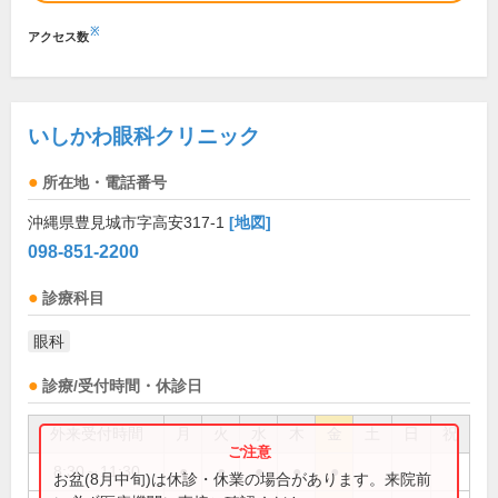
※
アクセス数
いしかわ眼科クリニック
所在地・電話番号
沖縄県豊見城市字高安317-1
[地図]
098-851-2200
診療科目
眼科
診療/受付時間・休診日
外来受付時間
月
火
水
木
金
土
日
祝
8:30～11:30
●
●
●
●
●
お盆(8月中旬)は休診・休業の場合があります。来院前