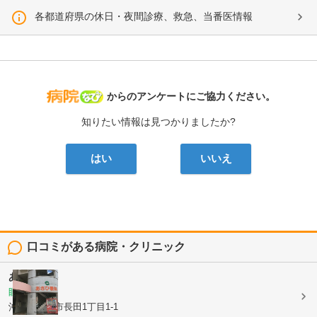
各都道府県の休日・夜間診療、救急、当番医情報
病院なび
からのアンケートにご協力ください。
知りたい情報は見つかりましたか?
はい
いいえ
口コミがある病院・クリニック
あさひ眼科
眼科
沖縄県那覇市長田1丁目1-1