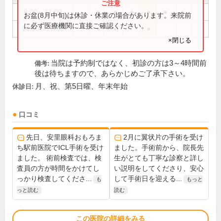
8:00～11:00
●
●
●
●
●
●
お盆(8月中旬)は休診・休業の場合があります。来院前
に必ず医療機関に直接ご確認ください。
14:00～16:00
●
●
●
×閉じる
当院は予約制ではなく、初診の方は3～4時間前
備考:
後は待ちますので、あらかじめご了承下さい。
月、祝、第5日曜、年末年始
休診日:
口コミ
先日、安里眼科おもろま
2月に翼状片の手術を受け
ち駅前医院でICL手術を受け
ました。手術前から、院長先
ました。 術前検査では、検
生がとても丁寧な診察と詳し
査員の方が時間をかけてし
い説明をしてくださり、安心
っかり検査してくださ...
して手術日を迎える...
も
もっと
っと読む
読む
この医院の詳細をみる