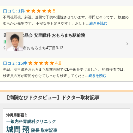
5
口コミ: 1件
不同視弱視、斜視、遠視で子供を通院させています。専門だそうです。 物腰の
柔らかい先生です。 不安な事も聞きやすく、お話も...
続きを読む
医療法人水晶会
安里眼科 おもろまち駅前院
眼科
沖縄県那覇市おもろまち4丁目3-13
4.8
口コミ: 15件
先日、安里眼科おもろまち駅前医院でICL手術を受けました。 術前検査では、
検査員の方が時間をかけてしっかり検査してくださ...
続きを読む
【病院なびドクタビュー】ドクター取材記事
沖縄県那覇市
一銀内科胃腸科クリニック
城間 翔
院長
取材記事