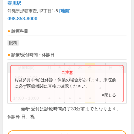
壺川駅
沖縄県那覇市壺川3丁目1-8
[地図]
098-853-8000
診療科目
眼科
診療/受付時間・休診日
診療時間
月
火
水
木
金
土
日
祝
9:00～12:00
●
●
●
●
●
お盆(8月中旬)は休診・休業の場合があります。来院前
に必ず医療機関に直接ご確認ください。
9:00～13:00
●
×閉じる
14:00～18:00
●
●
●
●
●
受付は診療時間終了30分前までとなります。
備考:
日、祝
休診日: