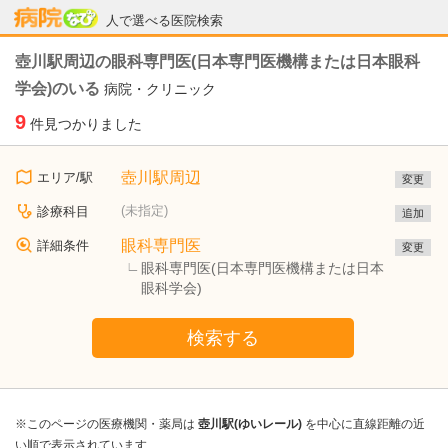
病院なび
人で選べる医院検索
壺川駅周辺の眼科専門医(日本専門医機構または日本眼科
学会)のいる
病院・クリニック
9
件見つかりました
壺川駅周辺
エリア/駅
変更
(未指定)
診療科目
追加
眼科専門医
詳細条件
変更
眼科専門医(日本専門医機構または日本
眼科学会)
検索する
※このページの医療機関・薬局は
壺川駅(ゆいレール)
を中心に直線距離の近
い順で表示されています