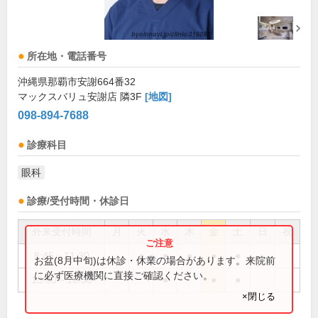
所在地・電話番号
沖縄県那覇市安謝664番32
マックスバリュ安謝店 隣3F
[地図]
098-894-7688
診療科目
眼科
診療/受付時間・休診日
外来受付時間
月
火
水
木
金
土
日
祝
8:45～11:30
●
●
●
●
●
お盆(8月中旬)は休診・休業の場合があります。来院前
に必ず医療機関に直接ご確認ください。
13:30～16:30
●
●
●
×閉じる