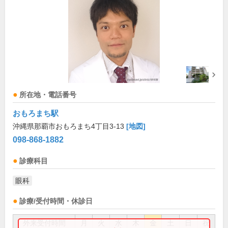
所在地・電話番号
おもろまち駅
沖縄県那覇市おもろまち4丁目3-13
[地図]
098-868-1882
診療科目
眼科
診療/受付時間・休診日
外来受付時間
月
火
水
木
金
土
日
祝