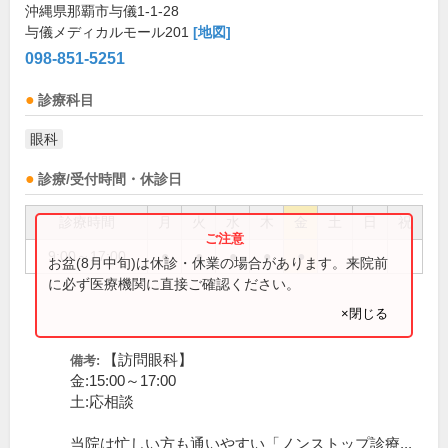
沖縄県那覇市与儀1-1-28
与儀メディカルモール201
[地図]
098-851-5251
診療科目
眼科
診療/受付時間・休診日
診療時間
月
火
水
木
金
土
日
祝
9:00～17:00
●
●
●
●
●
お盆(8月中旬)は休診・休業の場合があります。来院前
に必ず医療機関に直接ご確認ください。
×閉じる
【訪問眼科】
備考:
金:15:00～17:00
土:応相談
当院は忙しい方も通いやすい「ノンストップ診療...