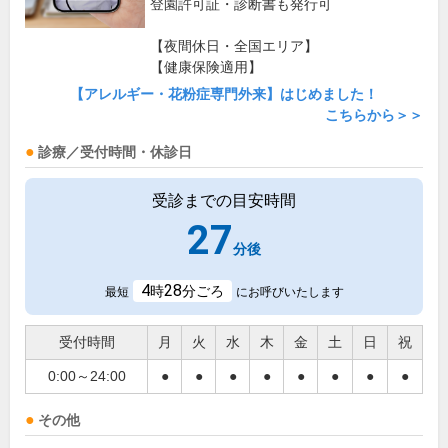
登園許可証・診断書も発行可
【夜間休日・全国エリア】
【健康保険適用】
【アレルギー・花粉症専門外来】はじめました！
こちらから＞＞
診療／受付時間・休診日
受診までの目安時間
27
分後
4
28
時
分ごろ
最短
にお呼びいたします
受付時間
月
火
水
木
金
土
日
祝
0:00～24:00
●
●
●
●
●
●
●
●
その他