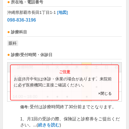
所在地・電話番号
沖縄県那覇市長田1丁目1-1
[地図]
098-836-3196
診療科目
眼科
診療/受付時間・休診日
診療時間
月
火
水
木
金
土
日
祝
9:00～12:00
●
●
●
●
●
お盆(8月中旬)は休診・休業の場合があります。来院前
に必ず医療機関に直接ご確認ください。
14:00～16:00
●
×閉じる
14:00～18:00
●
●
●
●
受付は診療時間終了30分前までとなります。
備考:
1、月1回の受診の際、保険証と診察券をご提出くだ
さい。...(
続きを読む
)