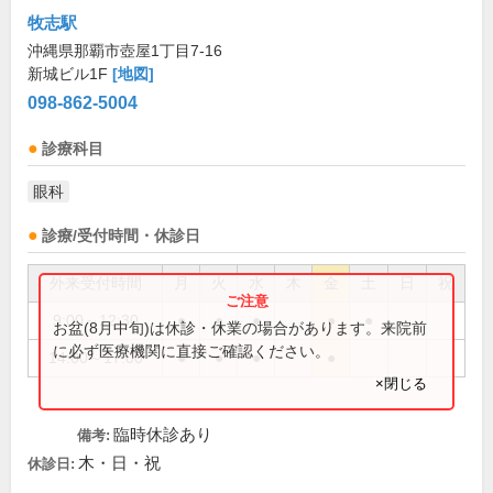
牧志駅
沖縄県那覇市壺屋1丁目7-16
新城ビル1F
[地図]
098-862-5004
診療科目
眼科
診療/受付時間・休診日
外来受付時間
月
火
水
木
金
土
日
祝
9:00～12:30
●
●
●
●
●
お盆(8月中旬)は休診・休業の場合があります。来院前
に必ず医療機関に直接ご確認ください。
14:00～17:00
●
●
●
●
×閉じる
臨時休診あり
備考:
木・日・祝
休診日: