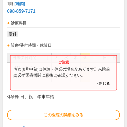
1階
[地図]
098-859-7171
診療科目
眼科
診療/受付時間・休診日
外来受付時間
月
火
水
木
金
土
日
祝
9:00～11:30
●
●
●
●
●
●
お盆(8月中旬)は休診・休業の場合があります。来院前
に必ず医療機関に直接ご確認ください。
15:00～17:30
●
●
●
●
×閉じる
日、祝、年末年始
休診日:
この医院の詳細をみる