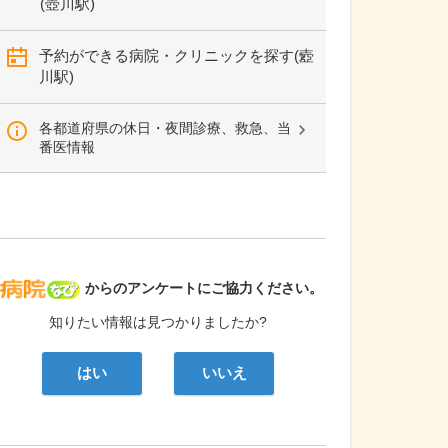
(壺川駅)
予約ができる病院・クリニックを探す(壺
川駅)
各都道府県の休日・夜間診療、救急、当
番医情報
病院なび
からのアンケートにご協力ください。
知りたい情報は見つかりましたか?
はい
いいえ