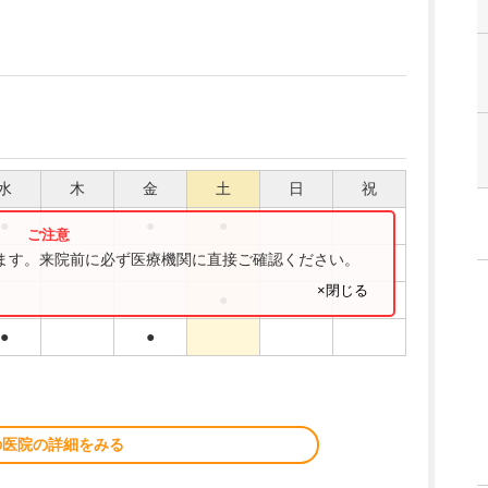
水
木
金
土
日
祝
●
●
●
ります。来院前に必ず医療機関に直接ご確認ください。
●
×閉じる
●
●
●
の医院の詳細をみる