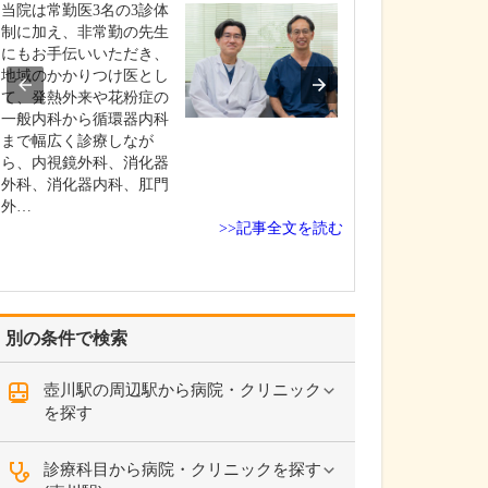
いのでしょうか?
当院は常勤医3名の3診体
患者さんの年齢
制に加え、非常勤の先生
よりますが、早
にもお手伝いいただき、
ためには定期的
地域のかかりつけ医とし
いただくのが望
て、発熱外来や花粉症の
す。特に、ピロ
一般内科から循環器内科
染して慢性胃炎
まで幅広く診療しなが
いる方は胃がん
ら、内視鏡外科、消化器
があり、大腸ポ
外科、消化器内科、肛門
あった方は大腸
外…
>>記事全文を読む
ス…
別の条件で検索
壺川駅の周辺駅から病院・クリニック
を探す
診療科目から病院・クリニックを探す