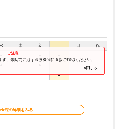
水
木
金
土
日
祝
●
●
●
ります。来院前に必ず医療機関に直接ご確認ください。
●
●
×閉じる
●
の医院の詳細をみる