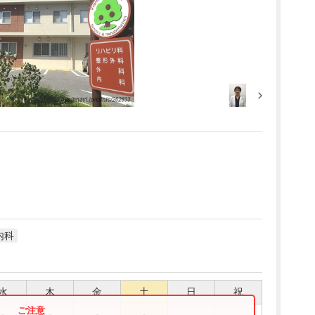
内科
水
木
金
土
日
祝