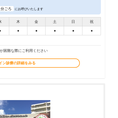
2
分ごろ
にお呼びいたします
水
木
金
土
日
祝
●
●
●
●
●
●
が困難な際にご利用ください
イン診療の詳細をみる