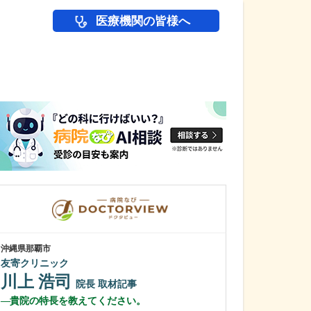
医療機関の皆様へ
医師(ドクター)の
沖縄県那覇市
沖縄県那覇市
友寄クリニック
一銀内科胃腸科
川上 浩司
城間 翔
院長
取材記事
院
貴院の特長を教えてください。
内視鏡検査は、