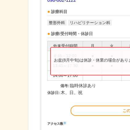
098-862-1122
診療科目
整形外科
リハビリテーション科
診療/受付時間・休診日
外来受付時間
月
火
8:45～12:00
●
●
お盆(8月中旬)は休診・休業の場合があ
13:45～17:30
●
●
14:00～17:00
臨時休診あり
備考:
木、日、祝
休診日:
こ
※
アクセス数