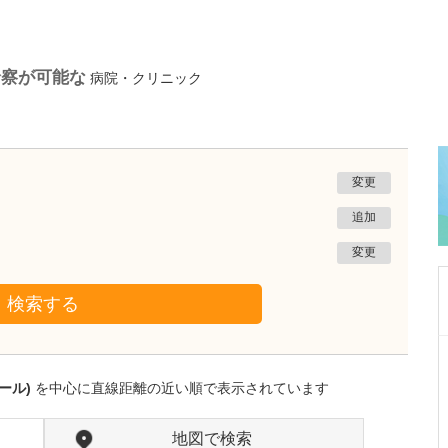
診察が可能な
病院・クリニック
変更
追加
変更
検索する
千葉県松戸市
北松戸駅前おなかと内科・内視鏡クリニック
ール)
を中心に直線距離の近い順で表示されています
槇田 智生
院長
取材記事
先生が力を入れている疾患や診療はありますか?
地図で検索