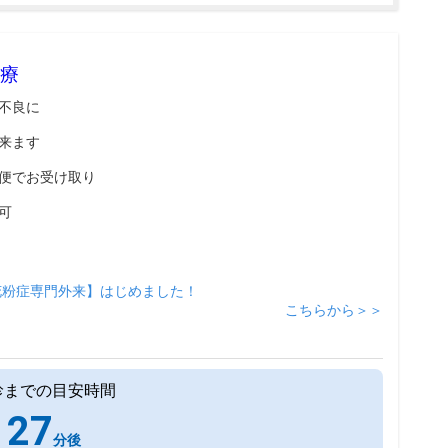
療
不良に
来ます
便でお受け取り
可
花粉症専門外来】はじめました！
こちらから＞＞
診までの目安時間
27
分後