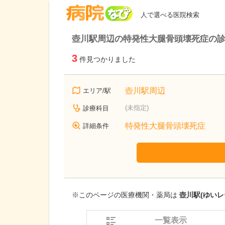
病院なび
人で選べる医院検索
壺川駅周辺の特発性大腿骨頭壊死症の
3
件見つかりました
壺川駅周辺
エリア/駅
(未指定)
診療科目
特発性大腿骨頭壊死症
詳細条件
※このページの医療機関・薬局は
壺川駅(ゆいレ
一覧表示