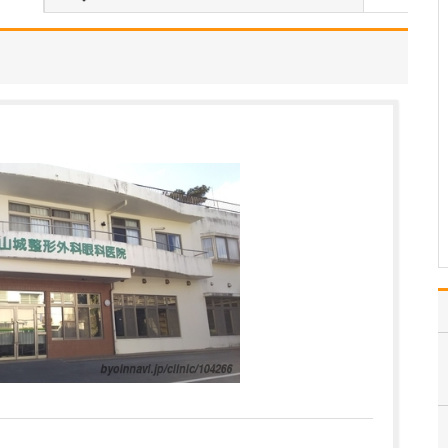
幅広く診ていきたいと思
っていますが、一つ挙げ
ると炎症性腸疾患の患者
さんをフォローしたいと
考えています。というの
も、勤務医時代に炎症性
腸疾患の診療にあたって
いて、地域のクリニック
で患者さんを引き受けて
も…
>>記事全文を読む