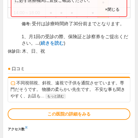
に必ず医療機関に直接ご確認ください。
14:00～16:00
●
×閉じる
14:00～18:00
●
●
●
●
受付は診療時間終了30分前までとなります。
備考:
1、月1回の受診の際、保険証と診察券をご提出くだ
さい。...(
続きを読む
)
木、日、祝
休診日:
口コミ
不同視弱視、斜視、遠視で子供を通院させています。専
門だそうです。 物腰の柔らかい先生です。 不安な事も聞き
やすく、お話も...
もっと読む
この医院の詳細をみる
※
アクセス数