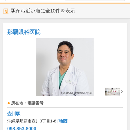
駅から近い順に全
10
件を表示
那覇眼科医院
所在地・電話番号
壺川駅
沖縄県那覇市壺川3丁目1-8
[地図]
098-853-8000