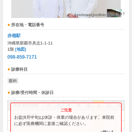
所在地・電話番号
赤嶺駅
沖縄県那覇市具志1-1-11
1階
[地図]
098-859-7171
診療科目
眼科
診療/受付時間・休診日
外来受付時間
月
火
水
木
金
土
日
祝
9:00～11:30
●
●
●
●
●
●
お盆(8月中旬)は休診・休業の場合があります。来院前
に必ず医療機関に直接ご確認ください。
15:00～17:30
●
●
●
●