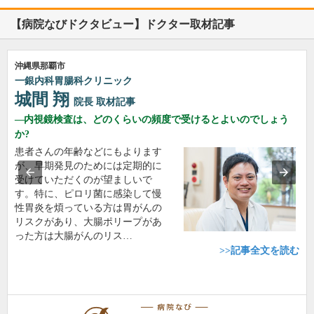
【病院なびドクタビュー】ドクター取材記事
沖縄県那覇市
一銀内科胃腸科クリニック
城間 翔
院長
取材記事
内視鏡検査は、どのくらいの頻度で受けるとよいのでしょう
か?
患者さんの年齢などにもよります
が、早期発見のためには定期的に
受けていただくのが望ましいで
す。特に、ピロリ菌に感染して慢
性胃炎を煩っている方は胃がんの
リスクがあり、大腸ポリープがあ
った方は大腸がんのリス…
>>記事全文を読む