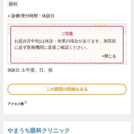
眼科
診療/受付時間・休診日
外来受付時間
月
火
水
木
金
土
日
祝
8:30～11:30
●
●
●
●
●
お盆(8月中旬)は休診・休業の場合があります。来院前
に必ず医療機関に直接ご確認ください。
8:30～12:30
●
×閉じる
13:30～17:00
●
●
●
●
土午後、日、祝
休診日:
この医院の詳細をみる
※
アクセス数
やまうち眼科クリニック