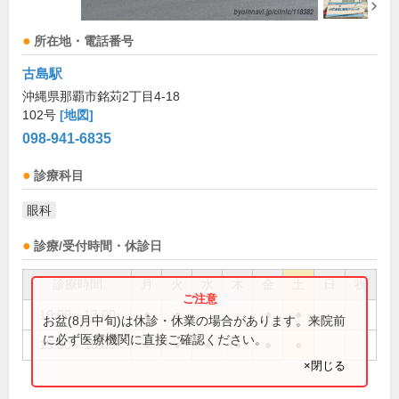
所在地・電話番号
古島駅
沖縄県那覇市銘苅2丁目4-18
102号
[地図]
098-941-6835
診療科目
眼科
診療/受付時間・休診日
診療時間
月
火
水
木
金
土
日
祝
10:00～13:00
●
●
●
●
お盆(8月中旬)は休診・休業の場合があります。来院前
に必ず医療機関に直接ご確認ください。
15:00～18:00
●
●
●
●
●
●
×閉じる