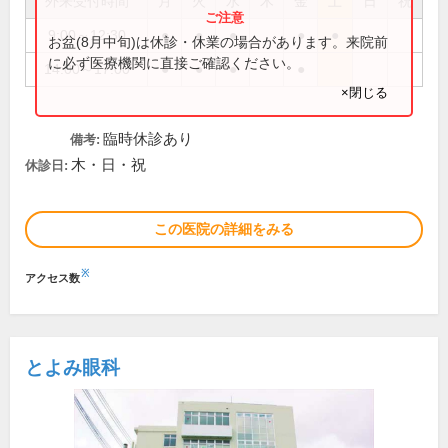
外来受付時間
月
火
水
木
金
土
日
祝
9:00～12:30
●
●
●
●
●
お盆(8月中旬)は休診・休業の場合があります。来院前
に必ず医療機関に直接ご確認ください。
14:00～17:00
●
●
●
●
×閉じる
臨時休診あり
備考:
木・日・祝
休診日:
この医院の詳細をみる
※
アクセス数
とよみ眼科