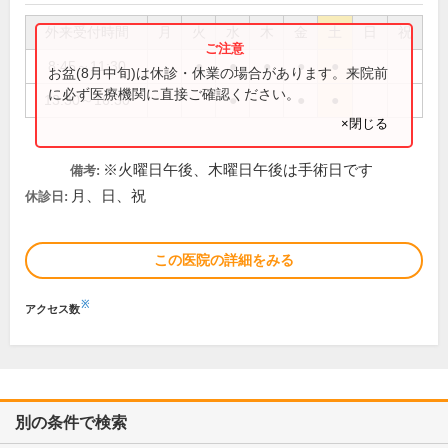
外来受付時間
月
火
水
木
金
土
日
祝
8:45～11:30
●
●
●
●
●
お盆(8月中旬)は休診・休業の場合があります。来院前
に必ず医療機関に直接ご確認ください。
13:30～16:30
●
●
●
×閉じる
※火曜日午後、木曜日午後は手術日です
備考:
月、日、祝
休診日:
この医院の詳細をみる
※
アクセス数
別の条件で検索