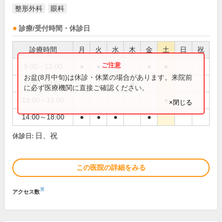
整形外科
眼科
診療/受付時間・休診日
診療時間
月
火
水
木
金
土
日
祝
9:00～12:00
●
●
●
●
●
お盆(8月中旬)は休診・休業の場合があります。来院前
9:00～13:00
●
に必ず医療機関に直接ご確認ください。
13:00～15:00
●
×閉じる
14:00～18:00
●
●
●
●
日、祝
休診日:
この医院の詳細をみる
※
アクセス数