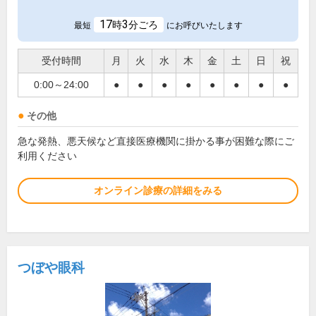
17
3
時
分ごろ
最短
にお呼びいたします
受付時間
月
火
水
木
金
土
日
祝
0:00～24:00
●
●
●
●
●
●
●
●
その他
急な発熱、悪天候など直接医療機関に掛かる事が困難な際にご
利用ください
オンライン診療の詳細をみる
つぼや眼科