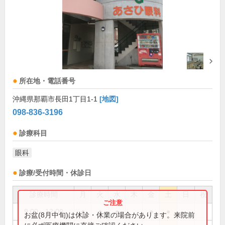
所在地・電話番号
沖縄県那覇市長田1丁目1-1
[地図]
098-836-3196
診療科目
眼科
診療/受付時間・休診日
診療時間
月
火
水
木
金
土
日
祝
9:00～12:00
●
●
●
●
●
お盆(8月中旬)は休診・休業の場合があります。来院前