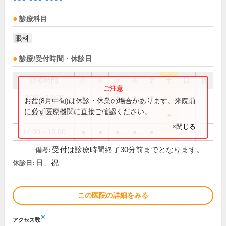
診療科目
眼科
診療/受付時間・休診日
診療時間
月
火
水
木
金
土
日
祝
9:00～12:00
●
●
●
●
●
お盆(8月中旬)は休診・休業の場合があります。来院前
に必ず医療機関に直接ご確認ください。
9:00～13:00
●
×閉じる
14:00～18:00
●
●
●
●
●
受付は診療時間終了30分前までとなります。
備考:
日、祝
休診日:
この医院の詳細をみる
※
アクセス数