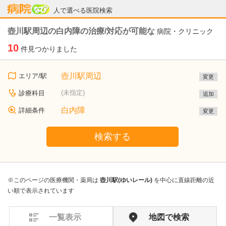
病院なび
人で選べる医院検索
壺川駅周辺の白内障の治療/対応が可能な
病院・クリニック
10
件見つかりました
壺川駅周辺
エリア/駅
変更
(未指定)
診療科目
追加
白内障
詳細条件
変更
検索する
※このページの医療機関・薬局は
壺川駅(ゆいレール)
を中心に直線距離の近
い順で表示されています
一覧表示
地図で検索