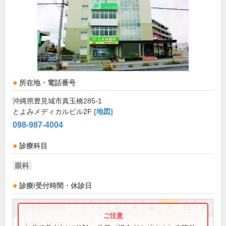
所在地・電話番号
沖縄県豊見城市真玉橋285-1
とよみメディカルビル2F
[地図]
098-987-4004
診療科目
眼科
診療/受付時間・休診日
外来受付時間
月
火
水
木
金
土
日
祝
8:30～11:30
●
●
●
●
●
●