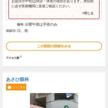
お盆(8月中旬)は休診・休業の場合があります。来院前
に必ず医療機関に直接ご確認ください。
13:30～15:30
●
×閉じる
13:30～17:00
●
●
●
火曜午後は手術のみ
備考:
日、祝
休診日:
この医院の詳細をみる
※
アクセス数
あさひ眼科
1
口コミ
件