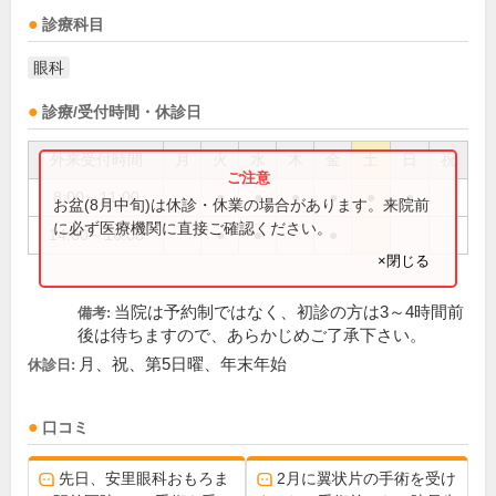
診療科目
眼科
診療/受付時間・休診日
外来受付時間
月
火
水
木
金
土
日
祝
8:00～11:00
●
●
●
●
●
●
お盆(8月中旬)は休診・休業の場合があります。来院前
に必ず医療機関に直接ご確認ください。
14:00～16:00
●
●
●
×閉じる
当院は予約制ではなく、初診の方は3～4時間前
備考:
後は待ちますので、あらかじめご了承下さい。
月、祝、第5日曜、年末年始
休診日:
口コミ
先日、安里眼科おもろま
2月に翼状片の手術を受け