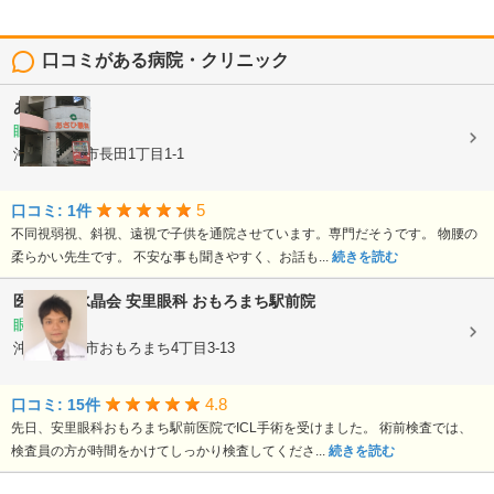
口コミがある病院・クリニック
あさひ眼科
眼科
沖縄県那覇市長田1丁目1-1
5
口コミ: 1件
不同視弱視、斜視、遠視で子供を通院させています。専門だそうです。 物腰の
柔らかい先生です。 不安な事も聞きやすく、お話も...
続きを読む
医療法人水晶会
安里眼科 おもろまち駅前院
眼科
沖縄県那覇市おもろまち4丁目3-13
4.8
口コミ: 15件
先日、安里眼科おもろまち駅前医院でICL手術を受けました。 術前検査では、
検査員の方が時間をかけてしっかり検査してくださ...
続きを読む