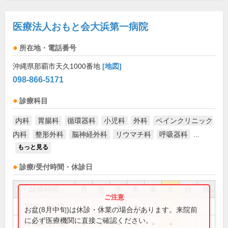
医療法人おもと会大浜第一病院
所在地・電話番号
沖縄県那覇市天久1000番地
[地図]
098-866-5171
診療科目
内科
胃腸科
循環器科
小児科
外科
ペインクリニック
内科
整形外科
脳神経外科
リウマチ科
呼吸器科
...
もっと見る
診療/受付時間・休診日
診療時間
月
火
水
木
金
土
日
祝
9:00～12:30
●
●
●
●
お盆(8月中旬)は休診・休業の場合があります。来院前
に必ず医療機関に直接ご確認ください。
14:00～17:30
●
●
●
●
●
●