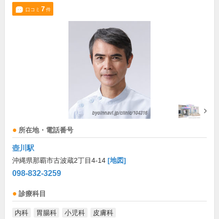
7
口コミ
件
所在地・電話番号
壺川駅
沖縄県那覇市古波蔵2丁目4-14
[地図]
098-832-3259
診療科目
内科
胃腸科
小児科
皮膚科