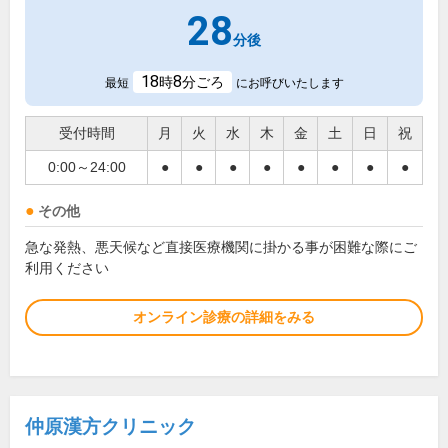
28
分後
18
8
時
分ごろ
最短
にお呼びいたします
受付時間
月
火
水
木
金
土
日
祝
0:00～24:00
●
●
●
●
●
●
●
●
その他
急な発熱、悪天候など直接医療機関に掛かる事が困難な際にご
利用ください
オンライン診療の詳細をみる
仲原漢方クリニック