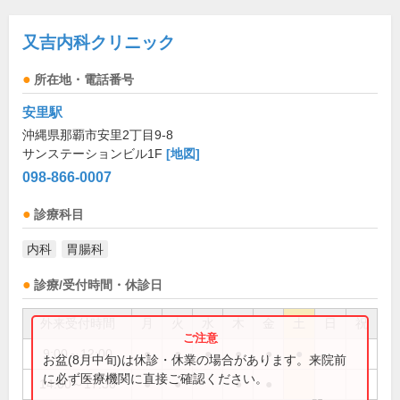
又吉内科クリニック
所在地・電話番号
安里駅
沖縄県那覇市安里2丁目9-8
サンステーションビル1F
[地図]
098-866-0007
診療科目
内科
胃腸科
診療/受付時間・休診日
外来受付時間
月
火
水
木
金
土
日
祝
9:00～12:00
●
●
●
●
●
●
お盆(8月中旬)は休診・休業の場合があります。来院前
に必ず医療機関に直接ご確認ください。
14:00～17:30
●
●
●
●