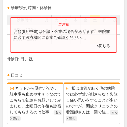
診療/受付時間・休診日
診療時間
月
火
水
木
金
土
日
祝
9:00～12:30
●
●
●
●
●
●
お盆(8月中旬)は休診・休業の場合があります。来院前
に必ず医療機関に直接ご確認ください。
14:00～18:00
●
●
●
●
×閉じる
日、祝
休診日:
口コミ
ネットから受付ができ、
私は血管が細く他の病院
駐車場も止めやすそうなので
では必ず針が刺さらなく失敗
こちらで初診をお願いしてみ
し痛い思いをすることが多い
ました。土曜日の午後も診察
のですが、開放クリニックの
してもらえるのは仕事...
看護師さんは一回で注...
もっ
もっ
と読む
と読む