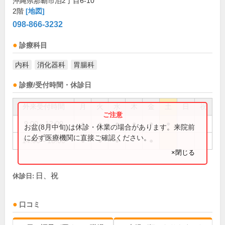
沖縄県那覇市泊2丁目6-10
2階
[地図]
098-866-3232
診療科目
内科
消化器科
胃腸科
診療/受付時間・休診日
外来受付時間
月
火
水
木
金
土
日
祝
9:00～12:00
●
●
●
●
●
●
お盆(8月中旬)は休診・休業の場合があります。来院前
に必ず医療機関に直接ご確認ください。
14:00～18:00
●
●
●
●
×閉じる
日、祝
休診日:
口コミ