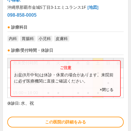
沖縄県那覇市金城5丁目3-1エミユランス1F
[地図]
098-858-0005
診療科目
内科
胃腸科
小児科
皮膚科
診療/受付時間・休診日
外来受付時間
月
火
水
木
金
土
日
祝
9:00～12:00
●
●
●
●
●
●
お盆(8月中旬)は休診・休業の場合があります。来院前
に必ず医療機関に直接ご確認ください。
14:00～16:00
●
×閉じる
15:00～18:00
●
●
●
●
●
水、祝
休診日:
この医院の詳細をみる