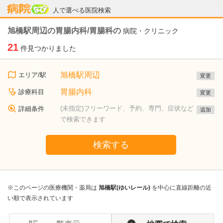
病院なび
人で選べる医院検索
旭橋駅周辺の胃腸内科/胃腸科の
病院・クリニック
21
件見つかりました
旭橋駅周辺
エリア/駅
変更
胃腸内科
診療科目
変更
(未指定)フリーワード、予約、専門、症状など
詳細条件
追加
で検索できます
検索する
※このページの医療機関・薬局は
旭橋駅(ゆいレール)
を中心に直線距離の近
い順で表示されています