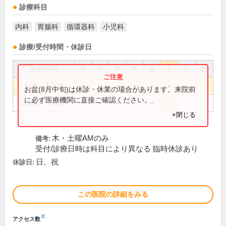
診療科目
内科
胃腸科
循環器科
小児科
診療/受付時間・休診日
診療時間
月
火
水
木
金
土
日
祝
8:30～12:30
●
●
●
●
●
●
お盆(8月中旬)は休診・休業の場合があります。来院前
に必ず医療機関に直接ご確認ください。
14:30～17:30
●
●
●
●
×閉じる
木・土曜AMのみ
備考:
受付/診療日時は科目により異なる 臨時休診あり
日、祝
休診日:
この医院の詳細をみる
※
アクセス数