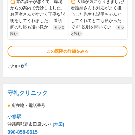
胃の調子が悪くて、職場
大腸が気になりきました!
からの案内で受診しました。
看護婦さんも対応がよく担
お医者さんがすごく丁寧な説
当した先生も説明ちゃんと
明をしてくれました。 看護
してくれてとても良かった
師の対応も凄い良か...
です! 説明を聞いて少...
もっと
もっ
読む
と読む
この医院の詳細をみる
※
アクセス数
守礼クリニック
所在地・電話番号
小禄駅
沖縄県那覇市田原3-3-7
[地図]
098-858-9615