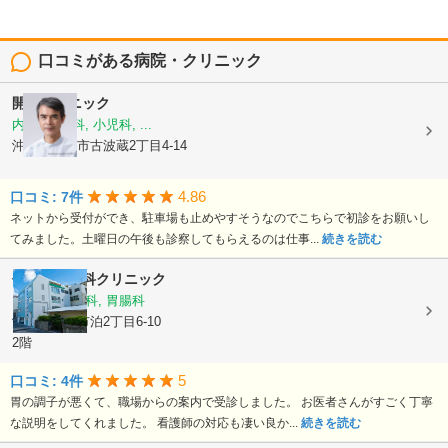
口コミがある病院・クリニック
開邦クリニック
内科, 胃腸科, 小児科, ...
沖縄県那覇市古波蔵2丁目4-14
4.86
口コミ: 7件
ネットから受付ができ、駐車場も止めやすそうなのでこちらで初診をお願いし
てみました。土曜日の午後も診察してもらえるのは仕事...
続きを読む
仲地胃腸内科クリニック
内科, 消化器科, 胃腸科
沖縄県那覇市泊2丁目6-10
2階
5
口コミ: 4件
胃の調子が悪くて、職場からの案内で受診しました。 お医者さんがすごく丁寧
な説明をしてくれました。 看護師の対応も凄い良か...
続きを読む