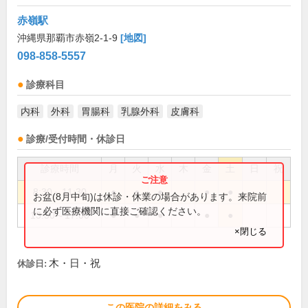
赤嶺駅
沖縄県那覇市赤嶺2-1-9
[地図]
098-858-5557
診療科目
内科
外科
胃腸科
乳腺外科
皮膚科
診療/受付時間・休診日
診療時間
月
火
水
木
金
土
日
祝
8:30～11:30
●
●
●
●
●
お盆(8月中旬)は休診・休業の場合があります。来院前
に必ず医療機関に直接ご確認ください。
13:30～17:00
●
●
●
●
●
×閉じる
木・日・祝
休診日:
この医院の詳細をみる