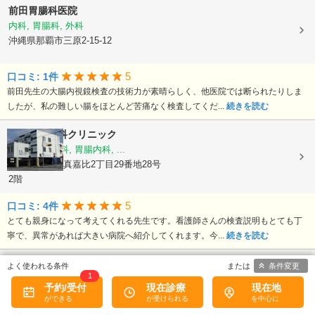
前田胃腸科医院
内科, 胃腸科, 外科
沖縄県那覇市三原2-15-12
5
口コミ: 1件
前田先生の大腸内視鏡検査の技術力が素晴らしく、他医院では断られたりしま
したが、私の難しい腸をほとんど苦痛なく検査してくだ...
続きを読む
なかよし内科クリニック
内科, 肝臓内科, 胃腸内科, ...
沖縄県那覇市真嘉比2丁目29番地28号
2階
5
口コミ: 4件
とても親身になって考えてくれる先生です。看護師さんの検査説明もとても丁
寧で、異常があれば大きい病院へ紹介してくれます。今...
続きを読む
地方独立行政法人那覇市立病院
条件変更
1
内科, 小児科, 消化器科, ...
予約/受付
現在診療
現在地
沖縄県那覇市古島2丁目31番地1