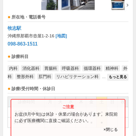
所在地・電話番号
牧志駅
沖縄県那覇市壺屋1-2-16
[地図]
098-863-1511
診療科目
内科
消化器科
胃腸科
呼吸器科
循環器科
精神科
外
科
整形外科
肛門科
リハビリテーション科
...
もっと見る
診療/受付時間・休診日
診療時間
月
火
水
木
金
土
日
祝
9:00～13:00
●
●
●
●
●
●
お盆(8月中旬)は休診・休業の場合があります。来院前
に必ず医療機関に直接ご確認ください。
14:00～18:00
●
●
●
●
●
×閉じる