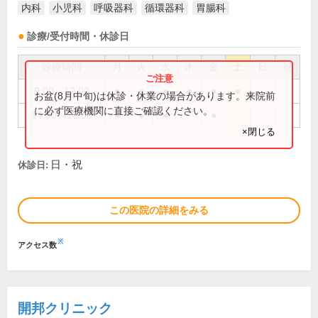
内科
小児科
呼吸器科
循環器科
胃腸科
診療/受付時間・休診日
診療時間
月
火
水
木
金
土
日
祝
9:00～12:00
●
●
●
●
●
●
お盆(8月中旬)は休診・休業の場合があります。来院前
に必ず医療機関に直接ご確認ください。
14:00～18:00
●
●
●
●
×閉じる
日・祝
休診日:
この医院の詳細をみる
※
アクセス数
開邦クリニック