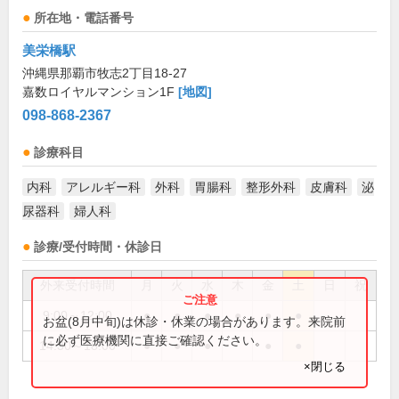
所在地・電話番号
美栄橋駅
沖縄県那覇市牧志2丁目18-27
嘉数ロイヤルマンション1F
[地図]
098-868-2367
診療科目
内科
アレルギー科
外科
胃腸科
整形外科
皮膚科
泌
尿器科
婦人科
診療/受付時間・休診日
外来受付時間
月
火
水
木
金
土
日
祝
9:00～12:00
●
●
●
●
●
●
お盆(8月中旬)は休診・休業の場合があります。来院前
に必ず医療機関に直接ご確認ください。
14:30～18:00
●
●
●
●
●
×閉じる