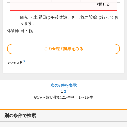
×閉じる
・土曜日は午後休診。但し救急診療は行ってお
備考:
ります。
日・祝
休診日:
この医院の詳細をみる
※
アクセス数
次の6件を表示
1
2
駅から近い順に
21
件中、
1～15件
別の条件で検索