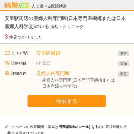
病院なび
人で選べる医院検索
安里駅周辺の産婦人科専門医(日本専門医機構または日本
産婦人科学会)のいる
病院・クリニック
3
件見つかりました
安里駅周辺
エリア/駅
変更
(未指定)
診療科目
追加
産婦人科専門医
詳細条件
変更
産婦人科専門医(日本専門医機構または
日本産婦人科学会)
検索する
※このページの医療機関・薬局は
安里駅(ゆいレール)
を中心に直線距離の近
い順で表示されています