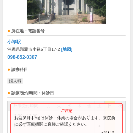
所在地・電話番号
小禄駅
沖縄県那覇市小禄5丁目17-2
[地図]
098-852-0307
診療科目
婦人科
診療/受付時間・休診日
外来受付時間
月
火
水
木
金
土
日
祝
8:30～12:00
●
●
●
●
お盆(8月中旬)は休診・休業の場合があります。来院前
に必ず医療機関に直接ご確認ください。
8:30～13:00
●
●
×閉じる