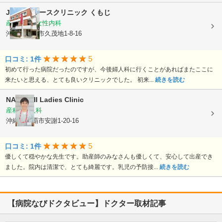
Joyレディースクリニック くもじ
産婦人科, 女性内科
沖縄県那覇市久茂地1-8-16
5
口コミ: 1件
初めて行った病院だったのですが、今後婦人科に行くことがあればまたここに
来たいと思える、とても良いクリニックでした。 初来...
続きを読む
NAKACHI Ladies Clinic
産科, 婦人科
沖縄県那覇市安謝1-20-16
5
口コミ: 1件
優しくて穏やかな先生です。助産師のみなさんも優しくて、安心して出産でき
ました。院内は清潔で、とても綺麗です。乳児の予防接...
続きを読む
【病院なびドクタビュー】ドクター取材記事