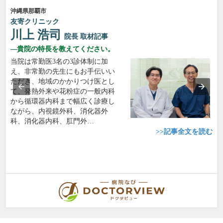
沖縄県那覇市
友寄クリニック
川上 浩司
院長
取材記事
貴院の特長を教えてください。
当院は常勤医3名の3診体制に加
え、非常勤の先生にもお手伝いい
ただき、地域のかかりつけ医とし
て、発熱外来や花粉症の一般内科
から循環器内科まで幅広く診療し
ながら、内視鏡外科、消化器外
科、消化器内科、肛門外…
>>記事全文を読む