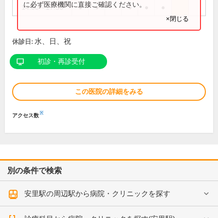
に必ず医療機関に直接ご確認ください。
14:00～17:30
●
●
●
●
●
×閉じる
水、日、祝
休診日:
初診・再診受付
この医院の詳細をみる
※
アクセス数
別の条件で検索
安里駅の周辺駅から病院・クリニックを探す