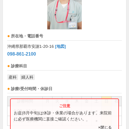
所在地・電話番号
沖縄県那覇市安謝1-20-16
[地図]
098-861-2100
診療科目
産科
婦人科
診療/受付時間・休診日
診療時間
月
火
水
木
金
土
日
祝
9:00～12:00
●
●
●
●
●
●
お盆(8月中旬)は休診・休業の場合があります。来院前
に必ず医療機関に直接ご確認ください。
14:00～18:00
●
●
●
●
●
×閉じる