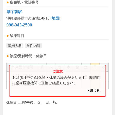
所在地・電話番号
県庁前駅
沖縄県那覇市久茂地1-8-16
[地図]
098-943-2500
診療科目
産婦人科
女性内科
診療/受付時間・休診日
外来受付時間
月
火
水
木
金
土
日
祝
9:45～12:30
●
●
●
●
●
お盆(8月中旬)は休診・休業の場合があります。来院前
に必ず医療機関に直接ご確認ください。
14:30～19:30
●
●
●
●
×閉じる
土曜午後、金、日、祝
休診日: