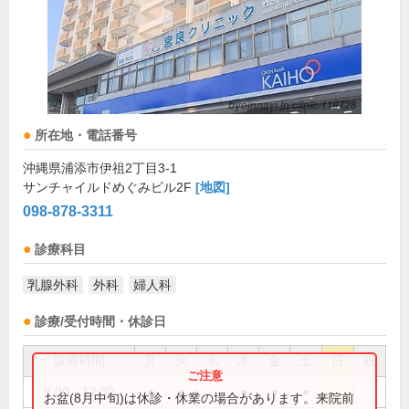
所在地・電話番号
沖縄県浦添市伊祖2丁目3-1
サンチャイルドめぐみビル2F
[地図]
098-878-3311
診療科目
乳腺外科
外科
婦人科
診療/受付時間・休診日
診療時間
月
火
水
木
金
土
日
祝
9:00～12:30
●
●
●
●
●
お盆(8月中旬)は休診・休業の場合があります。来院前