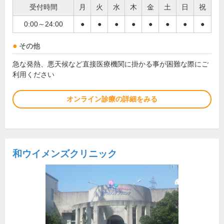
受付時間
月
火
水
木
金
土
日
祝
0:00～24:00
●
●
●
●
●
●
●
●
その他
急な発熱、悪天候など直接医療機関に掛かる事が困難な際にご
利用ください
オンライン診療の詳細をみる
和ウイメンズクリニック