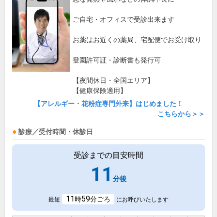
ご自宅・オフィスで受診出来ます
お薬はお近くの薬局、宅配便でお受け取り
登園許可証・診断書も発行可
【夜間休日・全国エリア】
【健康保険適用】
【アレルギー・花粉症専門外来】はじめました！
こちらから＞＞
診療／受付時間・休診日
受診までの目安時間
11
分後
11
59
時
分ごろ
最短
にお呼びいたします