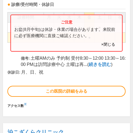
診療/受付時間・休診日
診療時間
月
火
水
木
金
土
日
祝
9:00～13:00
●
●
●
●
●
お盆(8月中旬)は休診・休業の場合があります。来院前
に必ず医療機関に直接ご確認ください。
14:00～17:00
●
●
●
●
×閉じる
土曜AMのみ 予約制 受付8:30～12:00 13:30～16:
備考:
00 PMは訪問診療中心 土曜は再...(
続きを読む
)
月、日、祝
休診日:
この医院の詳細をみる
※
アクセス数
泊こざくらクリニック