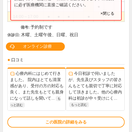
に必ず医療機関に直接ご確認ください。
9:00～12:30
●
×閉じる
14:00～17:00
●
●
●
●
予約制です
備考:
木曜、土曜午後、日曜、祝日
休診日:
オンライン診療
口コミ
心療内科にはじめて行き
今日初診で伺いました
ました。 院内はとても清潔
が、先生及びスタッフの皆さ
感があり、受付の方の対応も
んもとても親切で丁寧に対応
良く、また先生もとても親身
して頂きました。他の心療内
になって話しを聞いて...
科は初診が中々受けにく...
も
もっと読む
っと読む
この医院の詳細をみる