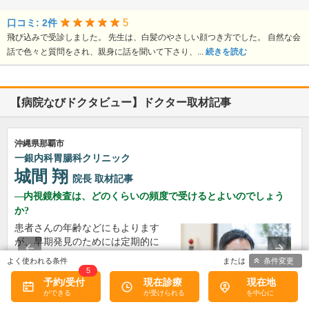
5
口コミ: 2件
飛び込みで受診しました。 先生は、白髪のやさしい顔つき方でした。 自然な会
話で色々と質問をされ、親身に話を聞いて下さり、...
続きを読む
【病院なびドクタビュー】ドクター取材記事
沖縄県那覇市
一銀内科胃腸科クリニック
城間 翔
院長
取材記事
内視鏡検査は、どのくらいの頻度で受けるとよいのでしょう
か?
患者さんの年齢などにもよります
が、早期発見のためには定期的に
受けていただくのが望ましいで
条件変更
す。特に、ピロリ菌に感染して慢
5
予約/受付
現在診療
現在地
性胃炎を煩っている方は胃がんの
リスクがあり、大腸ポリープがあ