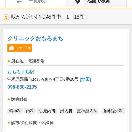
一覧表示
地図で検索
駅から近い順に
45
件中、
1～15件
クリニックおもろまち
1
口コミ
件
所在地・電話番号
おもろまち駅
沖縄県那覇市おもろまち4丁目6番20号
[地図]
098-868-2105
診療科目
精神科
内科
心療内科
婦人科
脳神経内科
脳神経外科
診療/受付時間・休診日