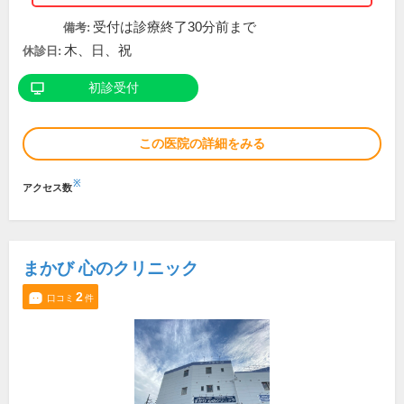
受付は診療終了30分前まで
備考:
木、日、祝
休診日:
初診受付
この医院の詳細をみる
※
アクセス数
まかび 心のクリニック
2
口コミ
件