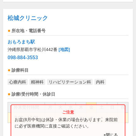
松城クリニック
所在地・電話番号
おもろまち駅
沖縄県那覇市字松川442番
[地図]
098-884-3553
診療科目
心療内科
精神科
リハビリテーション科
内科
診療/受付時間・休診日
外来受付時間
月
火
水
木
金
土
日
祝
9:00～17:00
●
●
●
●
●
●
お盆(8月中旬)は休診・休業の場合があります。来院前
に必ず医療機関に直接ご確認ください。
×閉じる