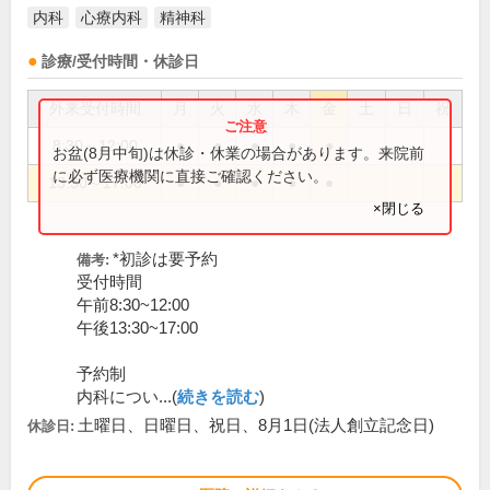
内科
心療内科
精神科
診療/受付時間・休診日
外来受付時間
月
火
水
木
金
土
日
祝
8:30～12:00
●
●
●
●
●
お盆(8月中旬)は休診・休業の場合があります。来院前
に必ず医療機関に直接ご確認ください。
13:30～17:00
●
●
●
●
●
×閉じる
*初診は要予約
備考:
受付時間
午前8:30~12:00
午後13:30~17:00
予約制
内科につい...(
続きを読む
)
土曜日、日曜日、祝日、8月1日(法人創立記念日)
休診日: