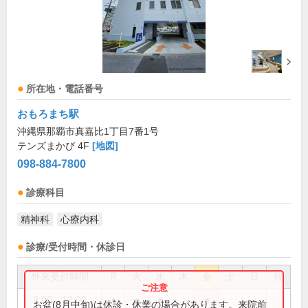
所在地・電話番号
おもろまち駅
沖縄県那覇市真嘉比1丁目7番1号
テンズまかび 4F
[地図]
098-884-7800
診療科目
精神科
心療内科
診療/受付時間・休診日
外来受付時間
月
火
水
木
金
土
日
祝
9:00～12:00
●
●
●
●
お盆(8月中旬)は休診・休業の場合があります。来院前