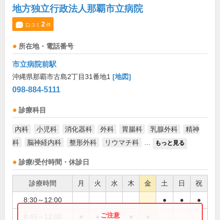
地方独立行政法人那覇市立病院
2
口コミ
件
所在地・電話番号
市立病院前駅
沖縄県那覇市古島2丁目31番地1
[地図]
098-884-5111
診療科目
内科
小児科
消化器科
外科
胃腸科
乳腺外科
精神
科
脳神経内科
整形外科
リウマチ科
...
もっと見る
診療/受付時間・休診日
診療時間
月
火
水
木
金
土
日
祝
8:30～12:00
●
●
●
8:45～12:00
●
●
●
●
●