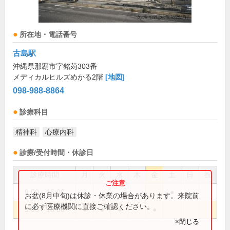
所在地・電話番号
古島駅
沖縄県那覇市字銘苅303番
メディカルヒルズめかる2階
[地図]
098-988-8864
診療科目
精神科
心療内科
診療/受付時間・休診日
診療時間
月
火
水
木
金
土
日
祝
9:00～16:00
●
お盆(8月中旬)は休診・休業の場合があります。来院前
に必ず医療機関に直接ご確認ください。
9:00～18:00
●
●
●
●
×閉じる