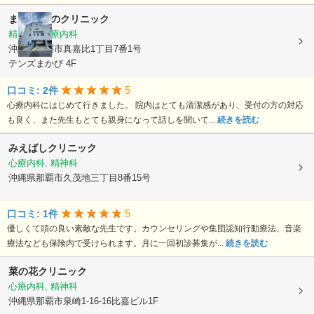
まかび 心のクリニック
精神科, 心療内科
沖縄県那覇市真嘉比1丁目7番1号
テンズまかび 4F
5
口コミ: 2件
心療内科にはじめて行きました。 院内はとても清潔感があり、受付の方の対応
も良く、また先生もとても親身になって話しを聞いて...
続きを読む
みえばしクリニック
心療内科, 精神科
沖縄県那覇市久茂地三丁目8番15号
5
口コミ: 1件
優しくて頭の良い素敵な先生です。カウンセリングや集団認知行動療法、音楽
療法なども保険内で受けられます。月に一回初診募集が...
続きを読む
菜の花クリニック
心療内科, 精神科
沖縄県那覇市泉崎1-16-16比嘉ビル1F