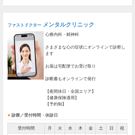
メンタルクリニック
ファストドクター
心療内科・精神科
さまざまな心の症状にオンラインで診察し
ます
お薬は宅配便でお受け取り
診断書もオンラインで発行
【夜間休日・全国エリア】
【健康保険適用】
【予約制】
診療／受付時間・休診日
受付時間
月
火
水
木
金
土
日
祝