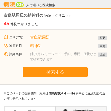
病院なび
人で選べる医院検索
古島駅周辺の精神科の
病院・クリニック
45
件見つかりました
古島駅周辺
エリア/駅
変更
精神科
診療科目
変更
(未指定)フリーワード、予約、専門、症状など
詳細条件
追加
で検索できます
検索する
※このページの医療機関・薬局は
古島駅(ゆいレール)
を中心に直線距離の近
い順で表示されています