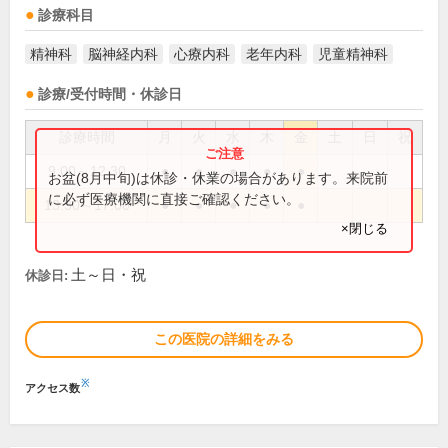
診療科目
精神科
脳神経内科
心療内科
老年内科
児童精神科
診療/受付時間・休診日
診療時間
月
火
水
木
金
土
日
祝
9:00～12:30
●
●
●
●
●
お盆(8月中旬)は休診・休業の場合があります。来院前
に必ず医療機関に直接ご確認ください。
13:30～17:00
●
●
●
●
●
×閉じる
土～日・祝
休診日:
この医院の詳細をみる
※
アクセス数