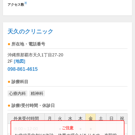
※
アクセス数
天久のクリニック
所在地・電話番号
沖縄県那覇市天久1丁目27-20
2F
[地図]
098-861-4615
診療科目
心療内科
精神科
診療/受付時間・休診日
外来受付時間
月
火
水
木
金
土
日
祝
8:00～12:00
●
●
●
●