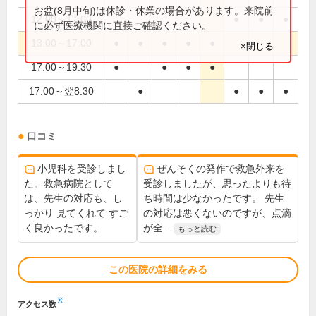
お盆(8月中旬)は休診・休業の場合があります。来院前
12:00～17:00
●
●
●
に必ず医療機関に直接ご確認ください。
13:00～17:00
●
●
●
●
●
×閉じる
17:00～19:30
●
●
●
●
17:00～翌8:30
●
●
●
●
口コミ
小児科を受診しまし
ぜんそくの発作で救急外来を
た。救急病院として
受診しましたが、思ったよりも待
は、先生の対応も、し
ち時間は少なかったです。 先生
っかり 見てくれて すご
の対応は悪くないのですが、点滴
く良かったです。
が全...
もっと読む
この医院の詳細をみる
※
アクセス数