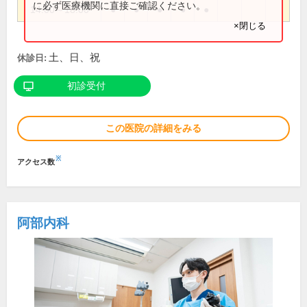
に必ず医療機関に直接ご確認ください。
14:00～18:00
●
●
●
●
●
×閉じる
土、日、祝
休診日:
初診受付
この医院の詳細をみる
※
アクセス数
阿部内科