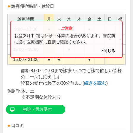
診療/受付時間・休診日
診療時間
月
火
水
木
金
土
日
祝
9:00～13:00
●
●
●
●
お盆(8月中旬)は休診・休業の場合があります。来院前
9:00～15:00
●
●
に必ず医療機関に直接ご確認ください。
15:00～18:00
●
×閉じる
15:00～21:00
●
●
●
9:00～21:00まで診療 いつでも診て欲しい皆様
備考:
のニーズに応えます
診察の受付は終了の30分前ま...(
続きを読む
)
木、土
休診日:
※不定期な休診あり
初診・再診受付
口コミ