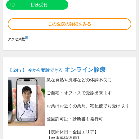
初診受付
この医院の詳細をみる
※
アクセス数
オンライン診療
【 24h 】 今から受診できる
急な発熱や風邪などの体調不良に
ご自宅・オフィスで受診出来ます
お薬はお近くの薬局、宅配便でお受け取り
登園許可証・診断書も発行可
【夜間休日・全国エリア】
【健康保険適用】