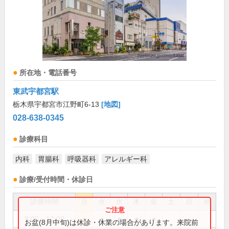
所在地・電話番号
東武宇都宮駅
栃木県宇都宮市江野町6-13
[地図]
028-638-0345
診療科目
内科
胃腸科
呼吸器科
アレルギー科
診療/受付時間・休診日
診療時間
月
火
水
木
金
土
日
祝
9:00～12:00
●
●
●
●
●
お盆(8月中旬)は休診・休業の場合があります。来院前