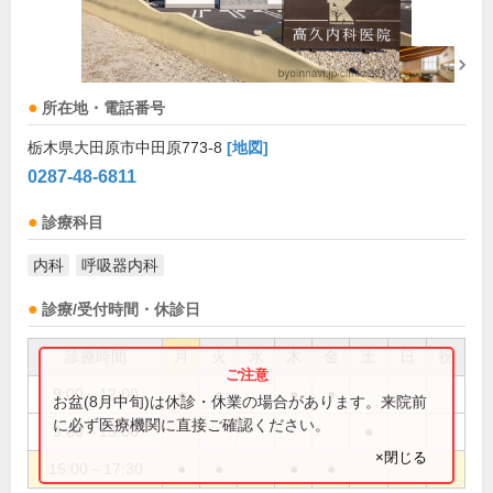
所在地・電話番号
栃木県大田原市中田原773-8
[地図]
0287-48-6811
診療科目
内科
呼吸器内科
診療/受付時間・休診日
診療時間
月
火
水
木
金
土
日
祝
9:00～12:00
●
●
●
●
お盆(8月中旬)は休診・休業の場合があります。来院前
に必ず医療機関に直接ご確認ください。
9:00～13:00
●
×閉じる
15:00～17:30
●
●
●
●