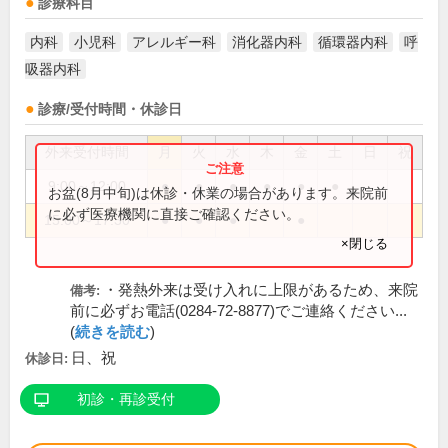
診療科目
内科
小児科
アレルギー科
消化器内科
循環器内科
呼
吸器内科
診療/受付時間・休診日
外来受付時間
月
火
水
木
金
土
日
祝
9:00～12:00
●
●
●
●
●
●
お盆(8月中旬)は休診・休業の場合があります。来院前
に必ず医療機関に直接ご確認ください。
15:00～17:30
●
●
●
●
×閉じる
・発熱外来は受け入れに上限があるため、来院
備考:
前に必ずお電話(0284-72-8877)でご連絡ください...
(
続きを読む
)
日、祝
休診日:
初診・再診受付