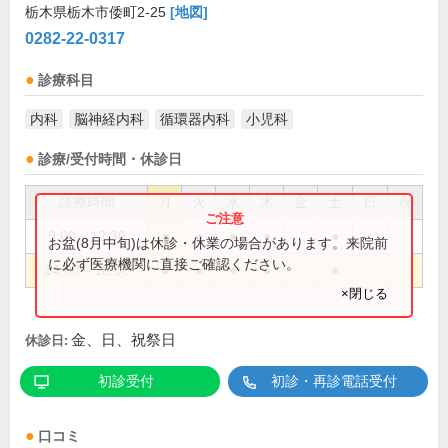
栃木県栃木市倭町2-25
[地図]
0282-22-0317
診療科目
内科
脳神経内科
循環器内科
小児科
診療/受付時間・休診日
診療時間
月
火
水
木
金
土
日
祝
9:00～12:30
●
●
●
●
●
お盆(8月中旬)は休診・休業の場合があります。来院前
に必ず医療機関に直接ご確認ください。
14:00～18:00
●
●
●
●
●
×閉じる
金、日、祝祭日
休診日:
初診受付
初診・再診電話受付
口コミ