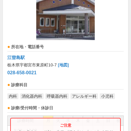
所在地・電話番号
江曽島駅
栃木県宇都宮市東原町10-7
[地図]
028-658-0021
診療科目
内科
消化器内科
呼吸器内科
アレルギー科
小児科
診療/受付時間・休診日
診療時間
月
火
水
木
金
土
日
祝
9:00～12:00
●
●
●
●
●
●