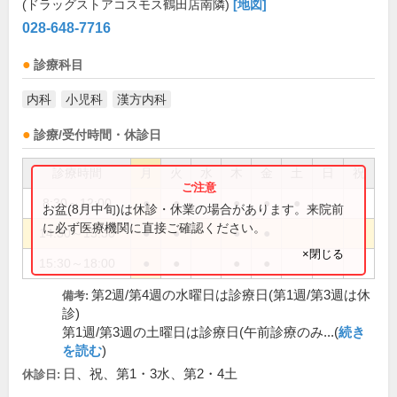
(ドラッグストアコスモス鶴田店南隣)
[地図]
028-648-7716
診療科目
内科
小児科
漢方内科
診療/受付時間・休診日
診療時間
月
火
水
木
金
土
日
祝
8:30～12:00
●
●
●
●
●
お盆(8月中旬)は休診・休業の場合があります。来院前
に必ず医療機関に直接ご確認ください。
14:30～15:30
●
●
●
●
×閉じる
15:30～18:00
●
●
●
●
第2週/第4週の水曜日は診療日(第1週/第3週は休
備考:
診)
第1週/第3週の土曜日は診療日(午前診療のみ...(
続き
を読む
)
日、祝、第1・3水、第2・4土
休診日: