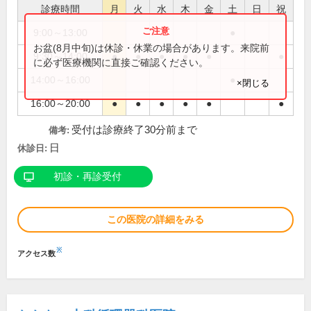
診療時間
月
火
水
木
金
土
日
祝
9:00～13:00
●
お盆(8月中旬)は休診・休業の場合があります。来院前
9:30～14:00
●
●
●
●
●
●
に必ず医療機関に直接ご確認ください。
14:00～16:00
●
×閉じる
16:00～20:00
●
●
●
●
●
●
受付は診療終了30分前まで
備考:
日
休診日:
初診・再診受付
この医院の詳細をみる
※
アクセス数