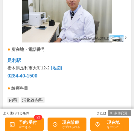
所在地・電話番号
足利駅
栃木県足利市大町12-2
[地図]
0284-40-1500
診療科目
内科
消化器内科
診療/受付時間・休診日
条件変更
22
予約/受付
現在診療
現在地
診療時間
月
火
水
木
金
土
日
祝