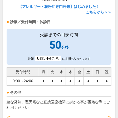
【アレルギー・花粉症専門外来】はじめました！
こちらから＞＞
診療／受付時間・休診日
受診までの目安時間
50
分後
0
54
時
分ごろ
最短
にお呼びいたします
受付時間
月
火
水
木
金
土
日
祝
0:00～24:00
●
●
●
●
●
●
●
●
その他
急な発熱、悪天候など直接医療機関に掛かる事が困難な際にご
利用ください