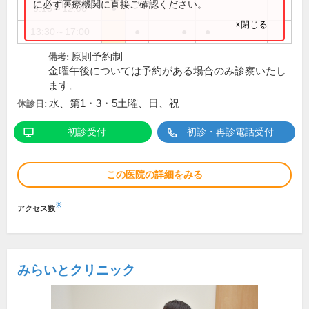
に必ず医療機関に直接ご確認ください。
9:15～12:00
●
×閉じる
13:30～17:00
●
●
●
原則予約制
備考:
金曜午後については予約がある場合のみ診察いたし
ます。
水、第1・3・5土曜、日、祝
休診日:
初診受付
初診・再診電話受付
この医院の詳細をみる
※
アクセス数
みらいとクリニック