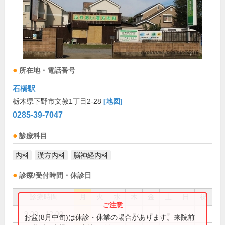
所在地・電話番号
石橋駅
栃木県下野市文教1丁目2-28
[地図]
0285-39-7047
診療科目
内科
漢方内科
脳神経内科
診療/受付時間・休診日
診療時間
月
火
水
木
金
土
日
祝
9:00～12:00
●
●
●
●
お盆(8月中旬)は休診・休業の場合があります。来院前