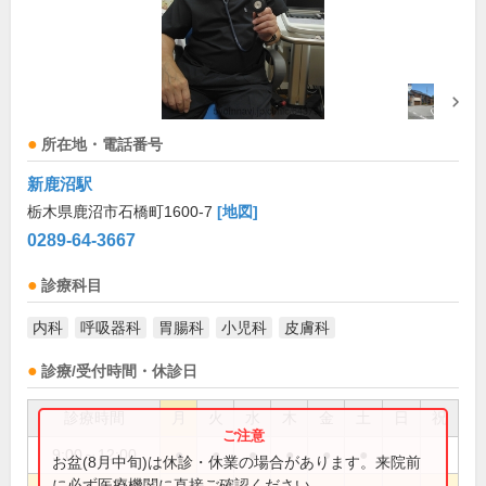
所在地・電話番号
新鹿沼駅
栃木県鹿沼市石橋町1600-7
[地図]
0289-64-3667
診療科目
内科
呼吸器科
胃腸科
小児科
皮膚科
診療/受付時間・休診日
診療時間
月
火
水
木
金
土
日
祝
9:00～12:00
●
●
●
●
●
●
お盆(8月中旬)は休診・休業の場合があります。来院前
に必ず医療機関に直接ご確認ください。