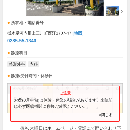
所在地・電話番号
栃木県河内郡上三川町西汗1707-47
[地図]
0285-55-1340
診療科目
整形外科
内科
診療/受付時間・休診日
外来受付時間
月
火
水
木
金
土
日
祝
8:30～12:00
●
●
●
●
●
お盆(8月中旬)は休診・休業の場合があります。来院前
に必ず医療機関に直接ご確認ください。
14:30～18:00
●
●
●
●
●
×閉じる
木曜日はホームページ・電話にて問い合わせ下
備考: