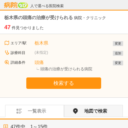
病院なび
人で選べる医院検索
栃木県の頭痛の治療が受けられる
病院・クリニック
47
件見つかりました
栃木県
エリア/駅
変更
(未指定)
診療科目
追加
頭痛
詳細条件
変更
頭痛の治療が受けられる病院
検索する
一覧表示
地図で検索
47
件中、
1～15件