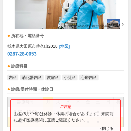
所在地・電話番号
栃木県大田原市佐久山2018
[地図]
0287-28-0053
診療科目
内科
消化器内科
皮膚科
小児科
心療内科
診療/受付時間・休診日
診療時間
月
火
水
木
金
土
日
祝
8:30～12:00
●
●
●
●
●
お盆(8月中旬)は休診・休業の場合があります。来院前
に必ず医療機関に直接ご確認ください。
15:00～17:30
●
●
●
●
●
×閉じる