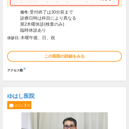
14:30～18:00
●
●
●
●
受付終了は30分前まで
備考:
診療日時は科目により異なる
第2木曜休診(検査のみ)
臨時休診あり
木曜午後、日、祝
休診日:
この医院の詳細をみる
※
アクセス数
ゆはし医院
1
口コミ
件