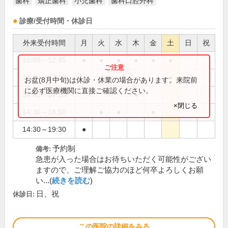
歯科
矯正歯科
小児歯科
歯科口腔外科
診療/受付時間・休診日
外来受付時間
月
火
水
木
金
土
日
祝
10:00～12:45
●
●
●
●
●
●
14:30～17:00
●
お盆(8月中旬)は休診・休業の場合があります。来院前
に必ず医療機関に直接ご確認ください。
14:30～17:30
●
×閉じる
14:30～18:50
●
●
●
14:30～19:30
●
予約制
備考:
急患が入った場合はお待ちいただく可能性がござい
ますので、ご理解ご協力のほど何卒よろしくお願
い...(
続きを読む
)
日、祝
休診日:
この医院の詳細をみる