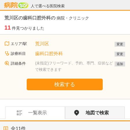
病院なび
人で選べる医院検索
荒川区の歯科口腔外科の
病院・クリニック
11
件見つかりました
荒川区
エリア/駅
変更
歯科口腔外科
診療科目
変更
(未指定)フリーワード、予約、専門、症状など
詳細条件
追加
で検索できます
検索する
一覧表示
地図で検索
全
11
件