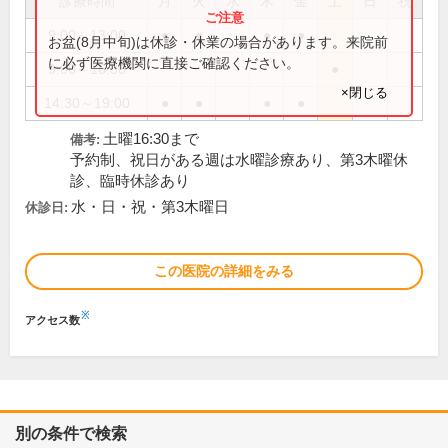
診療時間
月
火
水
木
金
土
日
祝
9:00～13:00
●
●
●
●
お盆(8月中旬)は休診・休業の場合があります。来院前
に必ず医療機関に直接ご確認ください。
9:00～16:30
●
×閉じる
14:30～19:00
●
●
●
●
土曜16:30まで
備考:
予約制、祝日がある週は水曜診療あり、第3木曜休
診、臨時休診あり
水・日・祝・第3木曜日
休診日:
この医院の詳細をみる
※
アクセス数
別の条件で検索