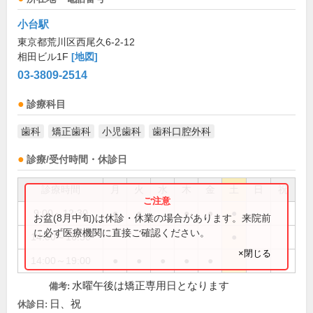
小台駅
東京都荒川区西尾久6-2-12
相田ビル1F
[地図]
03-3809-2514
診療科目
歯科
矯正歯科
小児歯科
歯科口腔外科
診療/受付時間・休診日
診療時間
月
火
水
木
金
土
日
祝
9:00～12:30
●
●
●
●
●
お盆(8月中旬)は休診・休業の場合があります。来院前
に必ず医療機関に直接ご確認ください。
14:00～16:30
●
×閉じる
14:00～19:00
●
●
●
●
●
水曜午後は矯正専用日となります
備考:
日、祝
休診日: