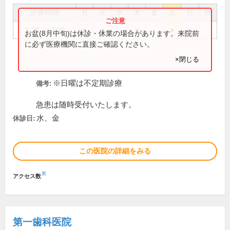
診療時間
月
火
水
木
金
土
日
祝
9:30～13:00
●
●
●
●
●
お盆(8月中旬)は休診・休業の場合があります。来院前
に必ず医療機関に直接ご確認ください。
×閉じる
※日曜は不定期診療
備考:
急患は随時受付いたします。
水、金
休診日:
この医院の詳細をみる
※
アクセス数
第一歯科医院