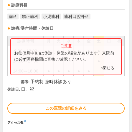
診療科目
歯科
矯正歯科
小児歯科
歯科口腔外科
診療/受付時間・休診日
診療時間
月
火
水
木
金
土
日
祝
9:00～13:00
●
●
●
●
●
●
お盆(8月中旬)は休診・休業の場合があります。来院前
に必ず医療機関に直接ご確認ください。
14:00～17:30
●
×閉じる
14:00～18:00
●
●
●
●
●
予約制 臨時休診あり
備考:
日、祝
休診日:
この医院の詳細をみる
※
アクセス数