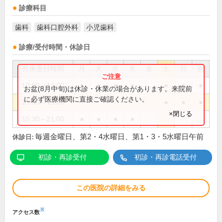
診療科目
歯科
歯科口腔外科
小児歯科
診療/受付時間・休診日
外来受付時間
月
火
水
木
金
土
日
祝
10:00～14:00
●
●
●
●
●
●
●
お盆(8月中旬)は休診・休業の場合があります。来院前
に必ず医療機関に直接ご確認ください。
15:00～19:00
●
●
●
×閉じる
15:30～21:00
●
●
●
●
毎週金曜日、第2・4水曜日、第1・3・5水曜日午前
休診日:
初診・再診受付
初診・再診電話受付
この医院の詳細をみる
※
アクセス数