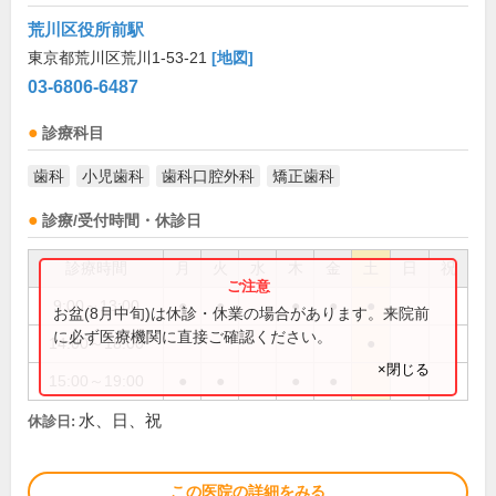
荒川区役所前駅
東京都荒川区荒川1-53-21
[地図]
03-6806-6487
診療科目
歯科
小児歯科
歯科口腔外科
矯正歯科
診療/受付時間・休診日
診療時間
月
火
水
木
金
土
日
祝
9:00～13:00
●
●
●
●
●
お盆(8月中旬)は休診・休業の場合があります。来院前
に必ず医療機関に直接ご確認ください。
14:00～18:00
●
×閉じる
15:00～19:00
●
●
●
●
水、日、祝
休診日:
この医院の詳細をみる