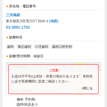
所在地・電話番号
三河島駅
東京都荒川区荒川3丁目65-3
[地図]
03-3891-1702
診療科目
歯科
矯正歯科
小児歯科
歯科口腔外科
診療/受付時間・休診日
診療時間
月
火
水
木
金
土
日
祝
9:00～13:00
●
●
●
●
●
●
お盆(8月中旬)は休診・休業の場合があります。来院前
に必ず医療機関に直接ご確認ください。
14:00～18:00
●
●
●
●
×閉じる
14:00～20:00
●
予約制
備考:
臨時休診あり