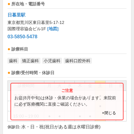
所在地・電話番号
日暮里駅
東京都荒川区東日暮里5-17-12
国際理容協会ビル1F
[地図]
03-5850-5478
診療科目
歯科
矯正歯科
小児歯科
歯科口腔外科
診療/受付時間・休診日
診療時間
月
火
水
木
金
土
日
祝
9:30～13:30
●
●
●
●
●
お盆(8月中旬)は休診・休業の場合があります。来院前
に必ず医療機関に直接ご確認ください。
14:30～17:00
●
×閉じる
15:00～19:00
●
●
●
●
水・日・祝(祝日がある週は水曜日診療)
休診日: