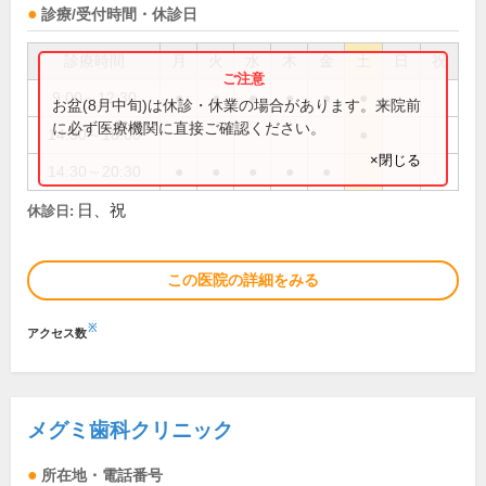
診療/受付時間・休診日
診療時間
月
火
水
木
金
土
日
祝
9:00～12:30
●
●
●
●
●
●
お盆(8月中旬)は休診・休業の場合があります。来院前
に必ず医療機関に直接ご確認ください。
14:30～18:00
●
×閉じる
14:30～20:30
●
●
●
●
●
日、祝
休診日:
この医院の詳細をみる
※
アクセス数
メグミ歯科クリニック
所在地・電話番号