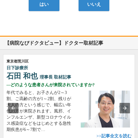
はい
いいえ
【病院なびドクタビュー】ドクター取材記事
東京都荒川区
日下診療所
石田 和也
理事長
取材記事
どのような患者さんが来院されていますか?
年代でみると、お子さんが2～3
割、ご高齢の方が1～2割、残りが
大人の方という感じで、幅広い年
代の方が来院されます。風邪、イ
ンフルエンザ、新型コロナウイル
ス感染症などをはじめとする急性
期疾患が6～7割で…
>>記事全文を読む