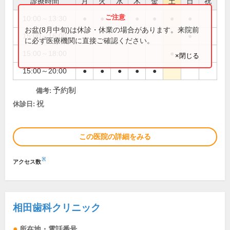
診療時間
月
火
水
木
金
土
日
祝
10:00～13:30
●
●
●
●
●
●
●
お盆(8月中旬)は休診・休業の場合があります。来院前
15:00～16:00
●
に必ず医療機関に直接ご確認ください。
15:00～18:00
●
×閉じる
15:00～20:00
●
●
●
●
●
予約制
備考:
祝
休診日:
この医院の詳細をみる
※
アクセス数
相田歯科クリニック
所在地・電話番号