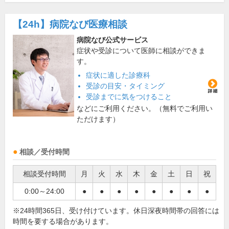
【24h】
病院なび医療相談
病院なび公式サービス
症状や受診について医師に相談ができま
す。
症状に適した診療科
受診の目安・タイミング
受診までに気をつけること
などにご利用ください。（無料でご利用い
ただけます）
相談／受付時間
相談受付時間
月
火
水
木
金
土
日
祝
0:00～24:00
●
●
●
●
●
●
●
●
※24時間365日、受け付けています。休日深夜時間帯の回答には
時間を要する場合があります。