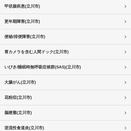
甲状腺疾患
(
立川市
)
更年期障害
(
立川市
)
便秘/排便障害
(
立川市
)
胃カメラを含む人間ドック
(
立川市
)
いびき/睡眠時無呼吸症候群(SAS)
(
立川市
)
大腸がん
(
立川市
)
花粉症
(
立川市
)
脳梗塞
(
立川市
)
逆流性食道炎
(
立川市
)