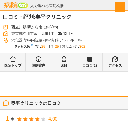
病院なび
人で選べる医院検索
口コミ・評判:
奥平クリニック
西立川駅
(駅から
南に約60m
)
東京都立川市富士見町1丁目35-13 1F
消化器内科
内視鏡内科
内科
アレルギー科
※
25
25
302
アクセス数
7月
:
6月
:
過去12ヶ月:
医院トップ
診療案内
医師
口コミ(
1
)
アクセス
奥平クリニック
の口コミ
1
4.00
件