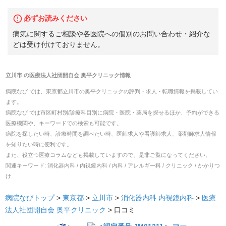
必ずお読みください
病気に関するご相談や各医院への個別のお問い合わせ・紹介な
どは受け付けておりません。
立川市
の
医療法人社団開自会 奥平クリニック
情報
病院なび では、
東京都
立川市
の
奥平クリニック
の
評判・求人・転職
情報を掲載してい
ます。
病院なび では市区町村別/診療科目別に病院・医院・薬局を探せるほか、予約ができる
医療機関や、キーワードでの検索も可能です。
病院を探したい時、診療時間を調べたい時、医師求人や看護師求人、薬剤師求人情報
を知りたい時に便利です。
また、役立つ医療コラムなども掲載していますので、是非ご覧になってください。
関連キーワード:
消化器内科 / 内視鏡内科 / 内科 / アレルギー科 / クリニック / かかりつ
け
病院なびトップ
>
東京都
>
立川市
>
消化器内科
内視鏡内科
>
医療
法人社団開自会 奥平クリニック
>
口コミ