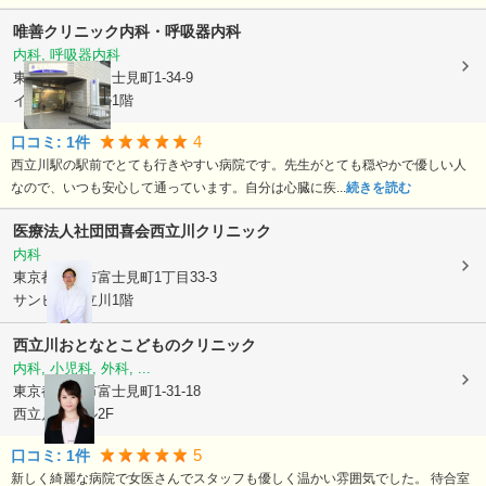
唯善クリニック内科・呼吸器内科
内科, 呼吸器内科
東京都立川市
富士見町1-34-9
イーストンビル1階
4
口コミ:
1
件
西立川駅の駅前でとても行きやすい病院です。先生がとても穏やかで優しい人
なので、いつも安心して通っています。自分は心臓に疾...
続きを読む
医療法人社団団喜会
西立川クリニック
内科
東京都立川市
富士見町1丁目33-3
サンビナス立川1階
西立川おとなとこどものクリニック
内科, 小児科, 外科, ...
東京都立川市
富士見町1-31-18
西立川KIビル2F
5
口コミ:
1
件
新しく綺麗な病院で女医さんでスタッフも優しく温かい雰囲気でした。 待合室