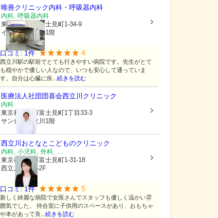
唯善クリニック内科・呼吸器内科
内科, 呼吸器内科
東京都立川市
富士見町1-34-9
イーストンビル1階
4
口コミ:
1
件
西立川駅の駅前でとても行きやすい病院です。先生がとて
も穏やかで優しい人なので、いつも安心して通っていま
す。自分は心臓に疾...
続きを読む
医療法人社団団喜会
西立川クリニック
内科
東京都立川市
富士見町1丁目33-3
サンビナス立川1階
西立川おとなとこどものクリニック
内科, 小児科, 外科, ...
東京都立川市
富士見町1-31-18
西立川KIビル2F
5
口コミ:
1
件
新しく綺麗な病院で女医さんでスタッフも優しく温かい雰
囲気でした。 待合室に子供用のスペースがあり、おもちゃ
や本があって良...
続きを読む