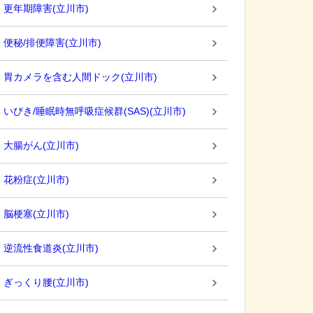
更年期障害
(
立川市
)
便秘/排便障害
(
立川市
)
胃カメラを含む人間ドック
(
立川市
)
いびき/睡眠時無呼吸症候群(SAS)
(
立川市
)
大腸がん
(
立川市
)
花粉症
(
立川市
)
脳梗塞
(
立川市
)
逆流性食道炎
(
立川市
)
ぎっくり腰
(
立川市
)