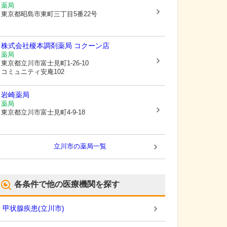
薬局
東京都昭島市
東町三丁目5番22号
株式会社榎本調剤薬局 コクーン店
薬局
東京都立川市
富士見町1-26-10
コミュニティ安庵102
岩崎薬局
薬局
東京都立川市
富士見町4-9-18
立川市
の薬局一覧
各条件で他の医療機関を探す
甲状腺疾患
(
立川市
)