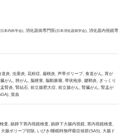
消化器病専門医
消化器内視鏡専
(日本内科学会)
(日本消化器病学会)
食道炎
虫垂炎
花粉症
扁桃炎
声帯ポリープ
食道がん
胃が
い臓がん
肺がん
脳梗塞
脳動脈瘤
帯状疱疹
腱鞘炎
ぎっくり
腎盂腎炎
腎結石
前立腺肥大症
前立腺がん
腎臓がん
腎盂が
GA)
貧血
検査
鎮静下胃内視鏡検査
鎮静下大腸内視鏡
胃内視鏡検査
り大腸ポリープ切除
いびき/睡眠時無呼吸症候群(SAS)
大腸ド