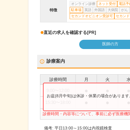
オンライン診療
ネット受付
電話予
特徴
駐車場
英語
外国語
大病院
がん
セカンドオピニオン受診可
セカンド
直近の求人を確認する
[PR]
医師の方
診療案内
診療時間
月
火
●
●
9:00
〜
12:00
お盆(8月中旬)は休診・休業の場合がありま
●
●
15:30
〜
18:00
診療時間・内容等について、事前に必ず医療機
備考:
平日13:00～15:00は内視鏡検査