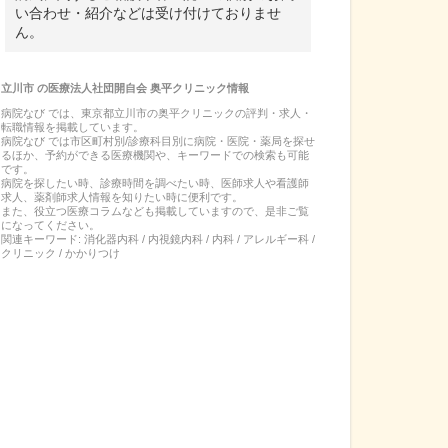
い合わせ・紹介などは受け付けておりませ
ん。
立川市
の
医療法人社団開自会 奥平クリニック
情報
病院なび では、
東京都
立川市
の
奥平クリニック
の
評判・求人・
転職
情報を掲載しています。
病院なび では市区町村別/診療科目別に病院・医院・薬局を探せ
るほか、予約ができる医療機関や、キーワードでの検索も可能
です。
病院を探したい時、診療時間を調べたい時、医師求人や看護師
求人、薬剤師求人情報を知りたい時に便利です。
また、役立つ医療コラムなども掲載していますので、是非ご覧
になってください。
関連キーワード:
消化器内科 / 内視鏡内科 / 内科 / アレルギー科 /
クリニック / かかりつけ