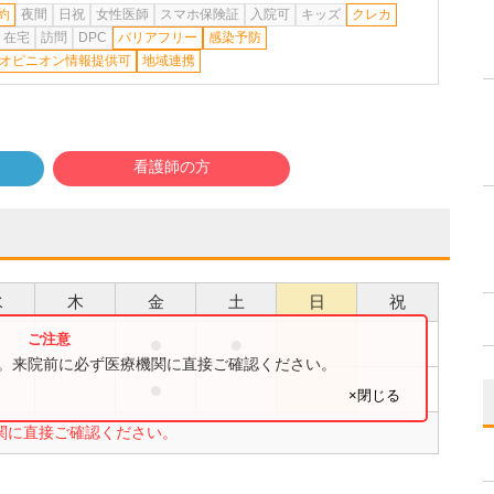
約
夜間
日祝
女性医師
スマホ保険証
入院可
キッズ
クレカ
在宅
訪問
DPC
バリアフリー
感染予防
オピニオン情報提供可
地域連携
看護師の方
水
木
金
土
日
祝
●
●
●
す。来院前に必ず医療機関に直接ご確認ください。
●
●
×閉じる
関に直接ご確認ください。