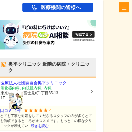
医療機関の皆様へ
奥平クリニック
近隣の病院・クリニッ
ク
医療法人社団開自会
奥平クリニック
消化器内科, 内視鏡内科, 内科, ...
東京都立川市
富士見町1丁目35-13
1F
4
口コミ:
1
件
とても丁寧な対応をしてくださるスタッフの方が多くとて
も信頼できるところがオススメです。もっとこの様なクリ
ニックが増えてい...
続きを読む