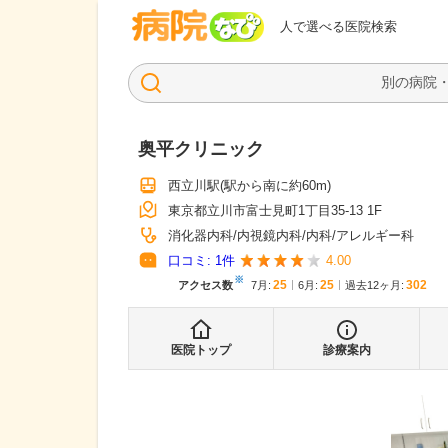
病院なび
人で選べる医院検索
奥平クリニック
西立川駅
(駅から
南に約60m
)
東京都立川市富士見町1丁目35-13 1F
消化器内科
内視鏡内科
内科
アレルギー科
口コミ:
1
件
4.00
※
25
25
302
アクセス数
7月
:
6月
:
過去12ヶ月:
医院トップ
診療案内