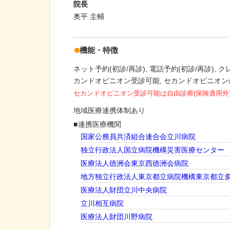
院長
奥平 圭輔
機能・特徴
ネット予約(初診/再診)
電話予約(初診/再診)
ク
カンドオピニオン受診可能
セカンドオピニオン
セカンドオピニオン受診可能
は自由診療(保険適用外
地域医療連携体制あり
連携医療機関
国家公務員共済組合連合会立川病院
独立行政法人国立病院機構災害医療センター
医療法人徳洲会東京西徳洲会病院
地方独立行政法人東京都立病院機構東京都立
医療法人財団立川中央病院
立川相互病院
医療法人財団川野病院