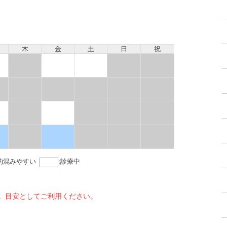
木
金
土
日
祝
的混みやすい
:
診療中
。目安としてご利用ください。