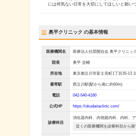
には何気ない日常を大切にしてほしいと願い
奥平クリニック
の基本情報
医療機関名
医療法人社団開自会 奥平クリニッ
院長
奥平 圭輔
所在地
東京都立川市富士見町1丁目35-13 1
最寄駅
西立川駅
(駅から
南に約60m
)
電話
042-540-4180
公式HP
https://okudairaclinic.com/
消化器内科
、
内視鏡内科
、
内科
、
ア
診療科目
近くの医療機関を診療科目から探