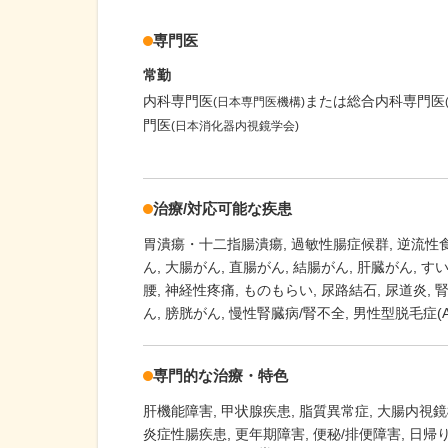
専門医
常勤
内科専門医
または総合内科専門医
(日本専門医機構)
門医
(日本消化器内視鏡学会)
治療/対応可能な疾患
胃潰瘍・十二指腸潰瘍
過敏性腸症候群
逆流性
ん
大腸がん
直腸がん
結腸がん
肝臓がん
す
腰
神経性疼痛
ものもらい
尿路結石
尿道炎
ん
膀胱がん
慢性腎臓病/腎不全
男性型脱毛症(A
専門的な治療・特色
肝機能障害
甲状腺疾患
脂質異常症
大腸内視鏡
炎症性腸疾患
更年期障害
便秘/排便障害
日帰