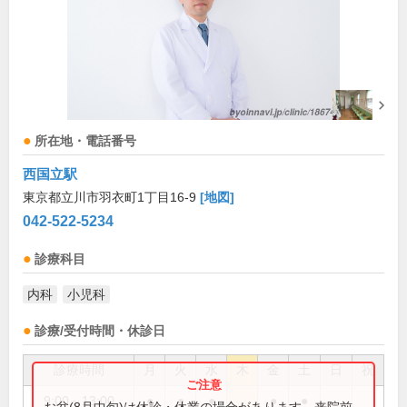
所在地・電話番号
西国立駅
東京都立川市羽衣町1丁目16-9
[地図]
042-522-5234
診療科目
内科
小児科
診療/受付時間・休診日
診療時間
月
火
水
木
金
土
日
祝
9:00～13:00
●
●
●
●
●
お盆(8月中旬)は休診・休業の場合があります。来院前