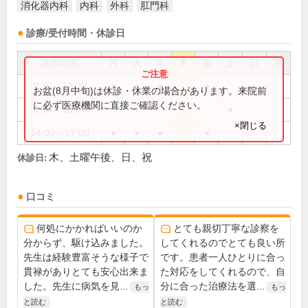
消化器内科
内科
外科
肛門科
診療/受付時間・休診日
診療時間
月
火
水
木
金
土
日
祝
9:30～12:30
●
●
●
●
お盆(8月中旬)は休診・休業の場合があります。来院前
に必ず医療機関に直接ご確認ください。
9:30～13:00
●
×閉じる
14:00～17:00
●
●
●
●
木、土曜午後、日、祝
休診日:
口コミ
何処にかかればいいのか
とても親切丁寧な診察を
分からず、駆け込みました。
してくれるのでとても良い所
先生は経験豊富そうな様子で
です。患者一人ひとりに合っ
貫禄がありとても安心出来ま
た対応をしてくれるので、自
した。先生に病気を見...
分に合った治療法を選...
もっ
もっ
と読む
と読む