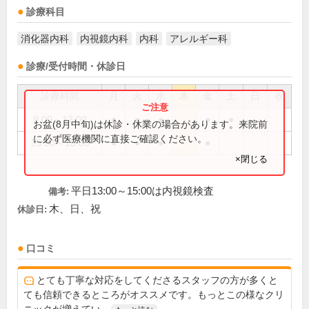
診療科目
消化器内科
内視鏡内科
内科
アレルギー科
診療/受付時間・休診日
診療時間
月
火
水
木
金
土
日
祝
9:00～12:00
●
●
●
●
●
お盆(8月中旬)は休診・休業の場合があります。来院前
に必ず医療機関に直接ご確認ください。
15:30～18:00
●
●
●
●
×閉じる
平日13:00～15:00は内視鏡検査
備考:
木、日、祝
休診日:
口コミ
とても丁寧な対応をしてくださるスタッフの方が多くと
ても信頼できるところがオススメです。もっとこの様なクリ