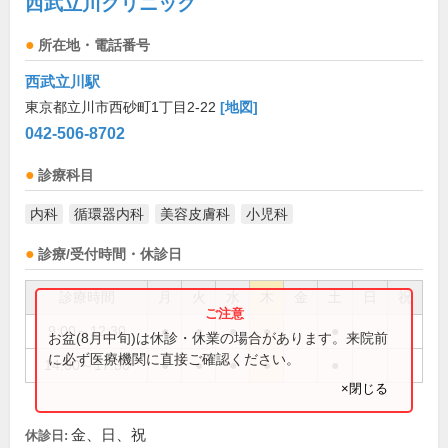
西武立川クリニック
所在地・電話番号
西武立川駅
東京都立川市西砂町1丁目2-22
[地図]
042-506-8702
診療科目
内科
循環器内科
美容皮膚科
小児科
診療/受付時間・休診日
診療時間
月
火
水
木
金
土
日
祝
9:00～12:30
●
●
●
●
●
お盆(8月中旬)は休診・休業の場合があります。来院前
に必ず医療機関に直接ご確認ください。
14:00～17:30
●
●
●
●
●
×閉じる
金、日、祝
休診日: