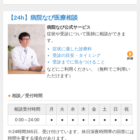
【24h】
病院なび医療相談
病院なび公式サービス
症状や受診について医師に相談ができま
す。
症状に適した診療科
受診の目安・タイミング
受診までに気をつけること
などにご利用ください。（無料でご利用い
ただけます）
相談／受付時間
相談受付時間
月
火
水
木
金
土
日
祝
0:00～24:00
●
●
●
●
●
●
●
●
※24時間365日、受け付けています。休日深夜時間帯の回答には
時間を要する場合があります。