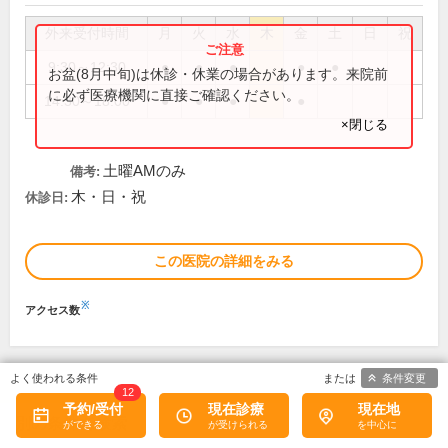
外来受付時間
月
火
水
木
金
土
日
祝
9:30～12:30
●
●
●
●
●
お盆(8月中旬)は休診・休業の場合があります。来院前
に必ず医療機関に直接ご確認ください。
14:30～18:00
●
●
●
●
×閉じる
土曜AMのみ
備考:
木・日・祝
休診日:
この医院の詳細をみる
※
アクセス数
条件変更
12
予約/受付
現在診療
現在地
別の条件で検索