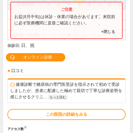
診療時間
月
火
水
木
金
土
日
祝
9:00～12:00
●
●
●
●
●
●
お盆(8月中旬)は休診・休業の場合があります。来院前
に必ず医療機関に直接ご確認ください。
14:30～17:00
●
●
●
●
●
×閉じる
17:00～19:00
●
日、祝
休診日:
オンライン診療
口コミ
健康診断で糖尿病の専門医受診を指示されて初めて受診
しましたが、患者に配慮した極めて親切で丁寧な診療姿勢を
感じさせるクリニ...
もっと読む
この医院の詳細をみる
※
アクセス数