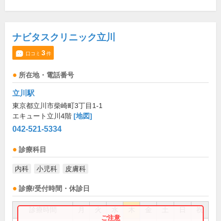
ナビタスクリニック立川
3
口コミ
件
所在地・電話番号
立川駅
東京都立川市柴崎町3丁目1-1
エキュート立川4階
[地図]
042-521-5334
診療科目
内科
小児科
皮膚科
診療/受付時間・休診日
診療時間
月
火
水
木
金
土
日
祝