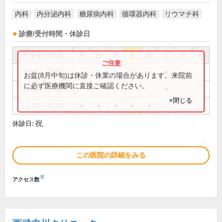
内科
内分泌内科
糖尿病内科
循環器内科
リウマチ科
診療/受付時間・休診日
外来受付時間
月
火
水
木
金
土
日
祝
8:45～13:00
●
●
●
●
●
●
●
お盆(8月中旬)は休診・休業の場合があります。来院前
に必ず医療機関に直接ご確認ください。
14:00～17:00
●
×閉じる
15:00～20:00
●
●
●
●
●
祝
休診日:
この医院の詳細をみる
※
アクセス数