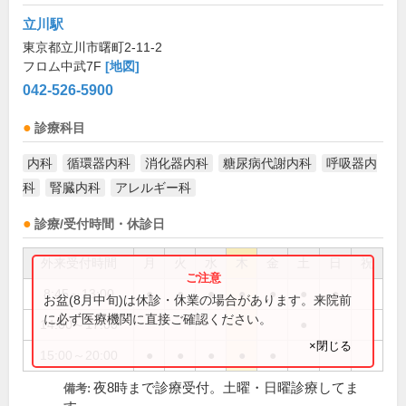
立川駅
東京都立川市曙町2-11-2
フロム中武7F
[地図]
042-526-5900
診療科目
内科
循環器内科
消化器内科
糖尿病代謝内科
呼吸器内
科
腎臓内科
アレルギー科
診療/受付時間・休診日
外来受付時間
月
火
水
木
金
土
日
祝
8:45～13:00
●
●
●
●
●
●
●
お盆(8月中旬)は休診・休業の場合があります。来院前
に必ず医療機関に直接ご確認ください。
14:00～17:00
●
×閉じる
15:00～20:00
●
●
●
●
●
夜8時まで診療受付。土曜・日曜診療してま
備考: