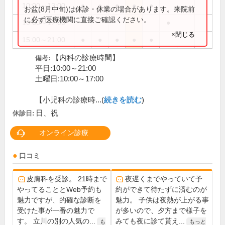
10:00～13:00
●
●
●
●
●
お盆(8月中旬)は休診・休業の場合があります。来院前
に必ず医療機関に直接ご確認ください。
10:00～17:00
●
×閉じる
15:00～21:00
●
●
●
●
●
【内科の診療時間】
備考:
平日:10:00～21:00
土曜日:10:00～17:00
【小児科の診療時...(
続きを読む
)
日、祝
休診日:
オンライン診療
口コミ
皮膚科を受診。 21時まで
夜遅くまでやっていて予
やってることとWeb予約も
約ができて待たずに済むのが
魅力ですが、的確な診断を
魅力。 子供は夜熱が上がる事
受けた事が一番の魅力で
が多いので、夕方まで様子を
す。 立川の別の人気の...
みても夜に診て貰え...
も
もっと