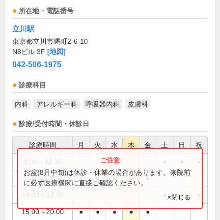
所在地・電話番号
立川駅
東京都立川市曙町2-6-10
N8ビル 3F
[地図]
042-506-1975
診療科目
内科
アレルギー科
呼吸器内科
皮膚科
診療/受付時間・休診日
診療時間
月
火
水
木
金
土
日
祝
9:00～12:30
●
●
●
お盆(8月中旬)は休診・休業の場合があります。来院前
9:00～13:30
●
●
●
●
●
に必ず医療機関に直接ご確認ください。
14:00～17:30
●
●
●
×閉じる
15:00～20:00
●
●
●
●
●