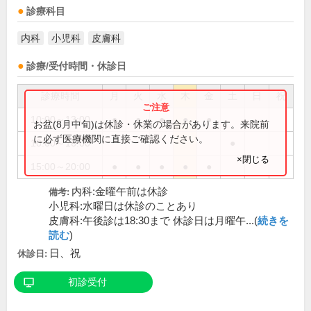
診療科目
内科
小児科
皮膚科
診療/受付時間・休診日
診療時間
月
火
水
木
金
土
日
祝
10:00～13:00
●
●
●
●
●
お盆(8月中旬)は休診・休業の場合があります。来院前
に必ず医療機関に直接ご確認ください。
10:00～16:00
●
×閉じる
15:00～20:00
●
●
●
●
●
内科:金曜午前は休診
備考:
小児科:水曜日は休診のことあり
皮膚科:午後診は18:30まで 休診日は月曜午...(
続きを
読む
)
日、祝
休診日:
初診受付