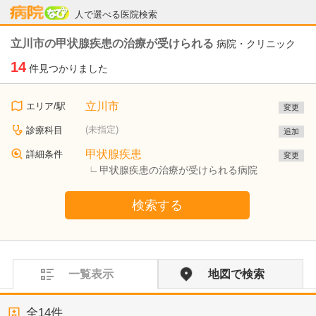
病院なび
人で選べる医院検索
立川市の甲状腺疾患の治療が受けられる
病院・クリニック
14
件見つかりました
立川市
エリア/駅
変更
(未指定)
診療科目
追加
甲状腺疾患
詳細条件
変更
甲状腺疾患の治療が受けられる病院
検索する
一覧表示
地図で検索
全
14
件