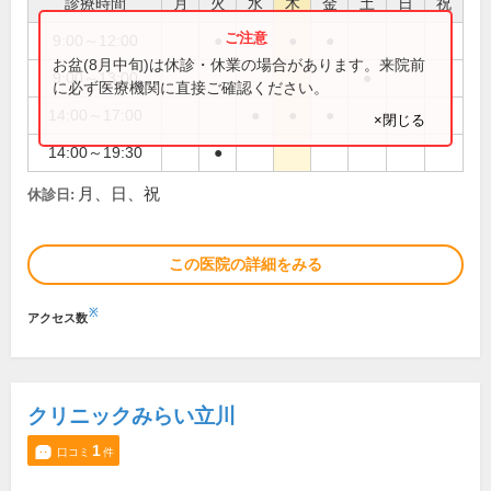
診療時間
月
火
水
木
金
土
日
祝
9:00～12:00
●
●
●
●
お盆(8月中旬)は休診・休業の場合があります。来院前
9:00～13:00
●
に必ず医療機関に直接ご確認ください。
14:00～17:00
●
●
●
×閉じる
14:00～19:30
●
月、日、祝
休診日:
この医院の詳細をみる
※
アクセス数
クリニックみらい立川
1
口コミ
件