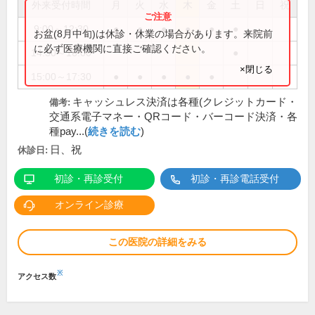
外来受付時間
月
火
水
木
金
土
日
祝
9:00～12:30
●
●
●
●
●
●
お盆(8月中旬)は休診・休業の場合があります。来院前
に必ず医療機関に直接ご確認ください。
14:30～16:00
●
×閉じる
15:00～17:30
●
●
●
●
●
キャッシュレス決済は各種(クレジットカード・
備考:
交通系電子マネー・QRコード・バーコード決済・各
種pay...(
続きを読む
)
日、祝
休診日:
初診・再診受付
初診・再診電話受付
オンライン診療
この医院の詳細をみる
※
アクセス数