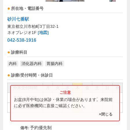
所在地・電話番号
砂川七番駅
東京都立川市柏町3丁目32-1
ネオプレジオ1F
[地図]
042-538-1916
診療科目
内科
消化器内科
胃腸内科
診療/受付時間・休診日
外来受付時間
月
火
水
木
金
土
日
祝
9:00～12:00
●
●
●
●
●
お盆(8月中旬)は休診・休業の場合があります。来院前
に必ず医療機関に直接ご確認ください。
14:30～18:30
●
●
●
●
×閉じる
予約優先制
備考: