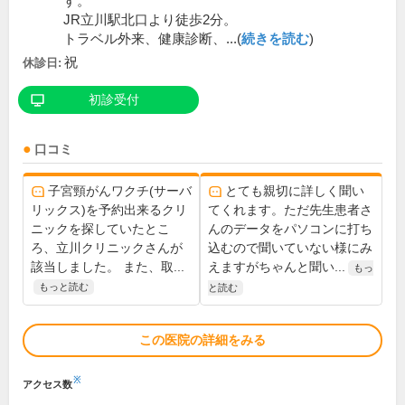
す。
JR立川駅北口より徒歩2分。
トラベル外来、健康診断、...(
続きを読む
)
祝
休診日:
初診受付
口コミ
子宮頸がんワクチ(サーバ
とても親切に詳しく聞い
リックス)を予約出来るクリ
てくれます。ただ先生患者さ
ニックを探していたとこ
んのデータをパソコンに打ち
ろ、立川クリニックさんが
込むので聞いていない様にみ
該当しました。 また、取...
えますがちゃんと聞い...
もっ
もっと読む
と読む
この医院の詳細をみる
※
アクセス数