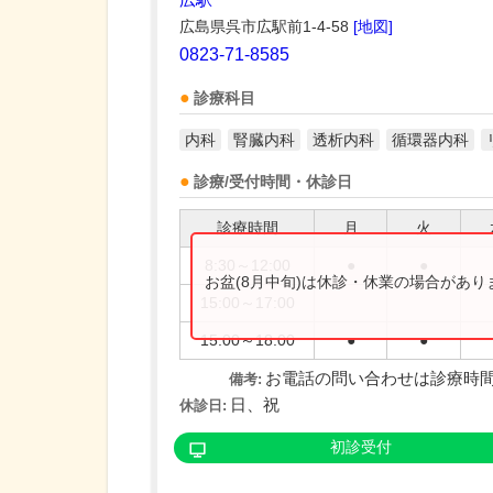
広島県呉市広駅前1-4-58
[地図]
0823-71-8585
診療科目
内科
腎臓内科
透析内科
循環器内科
診療/受付時間・休診日
診療時間
月
火
8:30～12:00
●
●
お盆(8月中旬)は休診・休業の場合があ
15:00～17:00
15:00～18:00
●
●
お電話の問い合わせは診療時
備考:
日、祝
休診日:
初診受付