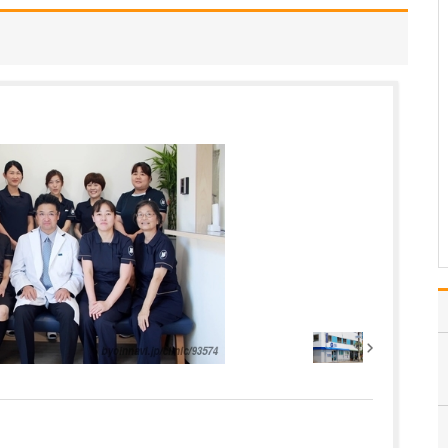
けられるのでしょうか?
糖尿病を疑って受診され
た場合、まずは血液検査
や尿検査を行い、糖尿病
の有無と重症度を確認し
ます。糖尿病の治療は、
大きく分けて食事療法、
運動療法、薬物療法があ
りますが、一口に糖尿病
と言ってもさまざまな病
態…
>>記事全文を読む