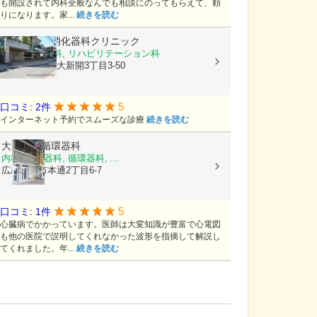
も開設されて内科全般なんでも相談にのってもらえて、頼
りになります。家...
続きを読む
きむら内科消化器科クリニック
内科, 消化器科, リハビリテーション科
広島県呉市広大新開3丁目3-50
5
口コミ: 2件
インターネット予約でスムーズな診療
続きを読む
大原内科循環器科
内科, 呼吸器科, 循環器科, ...
広島県呉市本通2丁目6-7
5
口コミ: 1件
心臓病でかかっています。医師は大変知識が豊富で心電図
も他の医院で説明してくれなかった波形を指摘して解説し
てくれました。年...
続きを読む