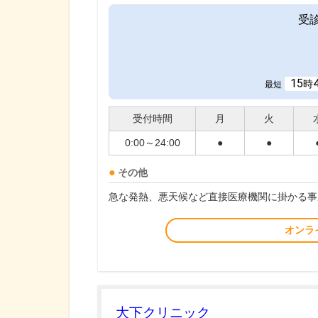
受
15
時
最短
受付時間
月
火
0:00～24:00
●
●
その他
急な発熱、悪天候など直接医療機関に掛かる事
オンラ
大下クリニック