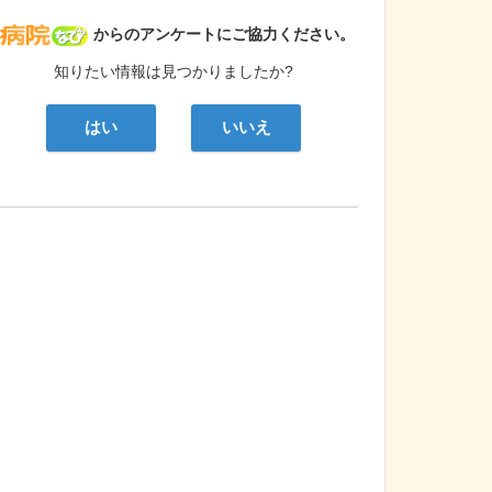
病院なび
からのアンケートにご協力ください。
知りたい情報は見つかりましたか?
はい
いいえ