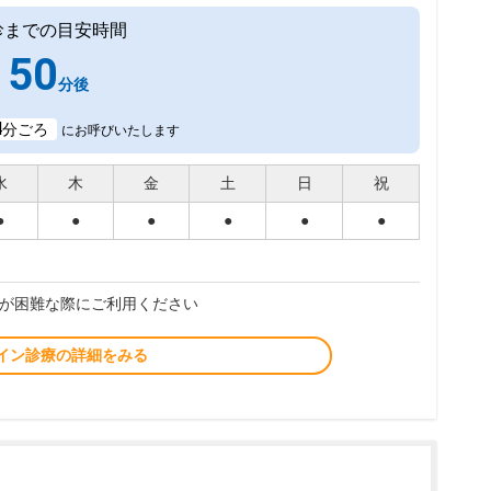
診までの目安時間
50
分後
4
分ごろ
にお呼びいたします
水
木
金
土
日
祝
●
●
●
●
●
●
が困難な際にご利用ください
イン診療の詳細をみる