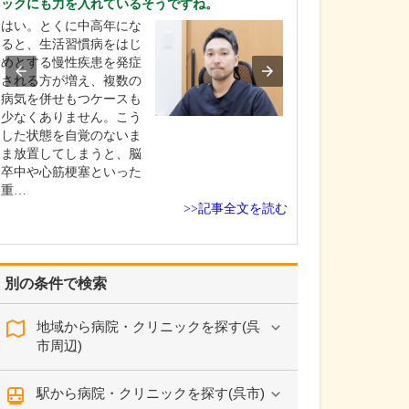
ックにも力を入れているそうですね。
一つは生活習慣
はい。とくに中高年にな
硬化の予防・治
ると、生活習慣病をはじ
高血圧や脂質異
めとする慢性疾患を発症
尿病などの生活
される方が増え、複数の
は、放置してい
病気を併せもつケースも
硬化を引き起こ
少なくありません。こう
梗塞や脳梗塞、
した状態を自覚のないま
ど重篤な疾患を
ま放置してしまうと、脳
原因となります
卒中や心筋梗塞といった
で、…
重…
>>記事全文を読む
別の条件で検索
地域から病院・クリニックを探す(呉
市周辺)
駅から病院・クリニックを探す(呉市)