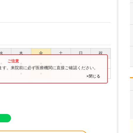
水
木
金
土
日
祝
●
●
●
●
ります。来院前に必ず医療機関に直接ご確認ください。
●
●
×閉じる