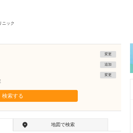
リニック
変更
追加
変更
院
検索する
広島県広島市中区
大手町こぶけ内科クリニック
小武家 和博
院長
取材記事
地図で検索
糖尿病について、貴院ではどのような診療が受