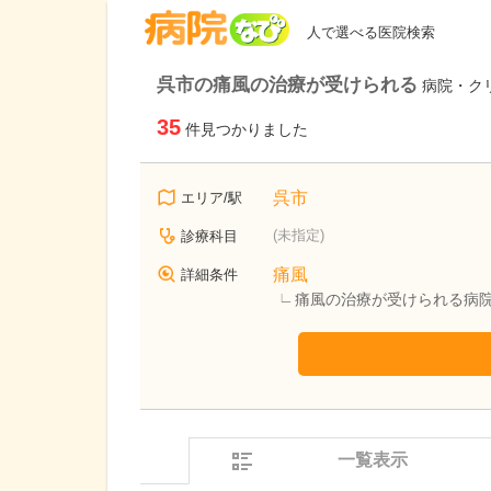
病院なび
人で選べる医院検索
呉市の痛風の治療が受けられる
病院・ク
35
件見つかりました
呉市
エリア/駅
(未指定)
診療科目
痛風
詳細条件
痛風の治療が受けられる病
一覧表示