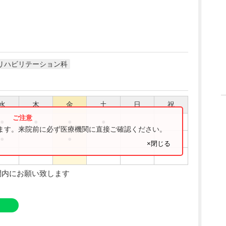
リハビリテーション科
水
木
金
土
日
祝
●
●
●
●
ります。来院前に必ず医療機関に直接ご確認ください。
●
●
×閉じる
間内にお願い致します