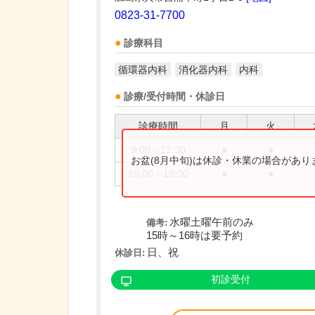
0823-31-7700
診療科目
循環器内科
消化器内科
内科
診療/受付時間・休診日
診療時間
月
火
9:00～12:30
●
●
お盆(8月中旬)は休診・休業の場合があ
15:00～18:00
●
●
水曜土曜午前のみ
備考:
15時～16時は要予約
日、祝
休診日:
初診受付