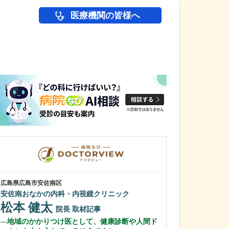
医療機関の皆様へ
医師(ドクター)の
広島県広島市安佐南区
広島県広島市安佐北
安佐南おなかの内科・内視鏡クリニック
おきた内科クリ
松本 健太
沖田 英明
院長
取材記事
地域のかかりつけ医として、健康診断や人間ド
力を入れている