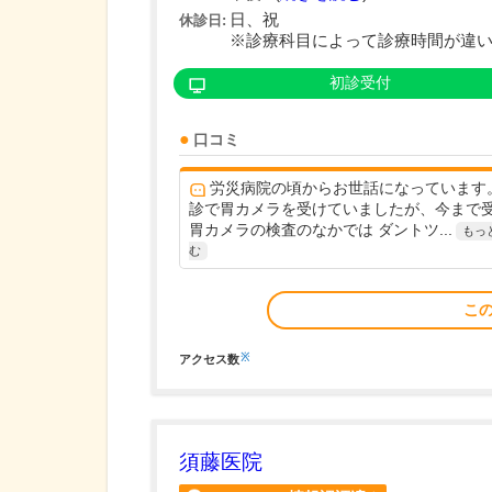
日、祝
休診日:
※診療科目によって診療時間が違
初診受付
口コミ
労災病院の頃からお世話になっています。
診で胃カメラを受けていましたが、今まで
胃カメラの検査のなかでは ダントツ...
もっ
む
こ
※
アクセス数
須藤医院