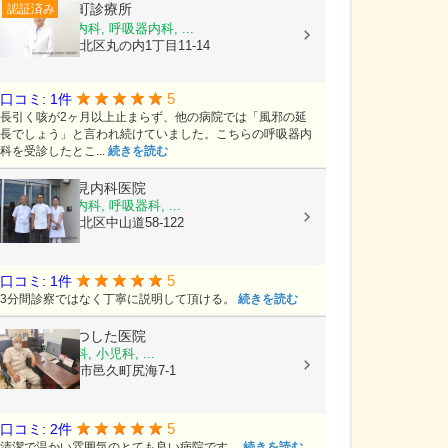
表町診療所
認証済み
内科, 糖尿病内科, 呼吸器内科, ...
岡山県岡山市北区丸の内1丁目11-14
5
口コミ: 1件
長引く咳が2ヶ月以上止まらず、他の病院では「風邪の延
長でしょう」と言われ続けていました。こちらの呼吸器内
科を受診したとこ...
続きを読む
医療法人
寺見内科医院
内科, 糖尿病内科, 呼吸器科, ...
岡山県岡山市北区中山道58-122
5
口コミ: 1件
3分間診察ではなく丁寧に説明して頂ける。
続きを読む
医療法人
まつした医院
内科, 呼吸器科, 小児科, ...
岡山県瀬戸内市邑久町尻海7-1
5
口コミ: 2件
清潔で温かい雰囲気のとても良い病院です。
続きを読む