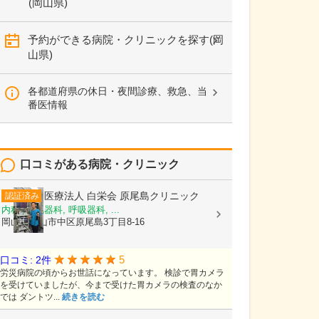
(岡山県)
予約ができる病院・クリニックを探す(岡
山県)
各都道府県の休日・夜間診療、救急、当
番医情報
口コミがある病院・クリニック
医療法人 白栄会
原尾島クリニック
認証済み
内科, 消化器科, 呼吸器科, ...
岡山県岡山市中区原尾島3丁目8-16
5
口コミ: 2件
労災病院の頃からお世話になっています。 検診で胃カメラ
を受けていましたが、今まで受けた胃カメラの検査のなか
では ダントツ...
続きを読む