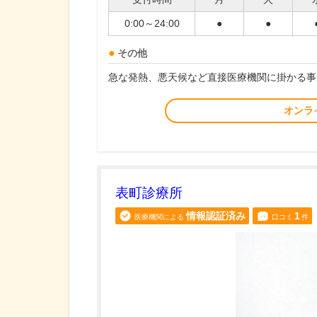
0:00～24:00
●
●
その他
急な発熱、悪天候など直接医療機関に掛かる事
オンラ
表町診療所
情報認証済み
1
医療機関による
口コミ
件