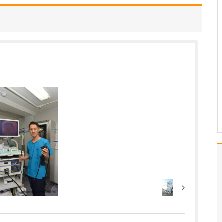
日々の診療で心がけていることを教えてくださ
い。
病気の早期発見・早期治
療は、健康を守るうえで
最も重要です。そのた
め、患者さんに親身にな
って寄り添い、丁寧にお
話を聴いて、症状の背後
に潜む大きな病気を見逃
さないよう慎重に診察を
行いながら、的確な診断
と治…
>>記事全文を読む