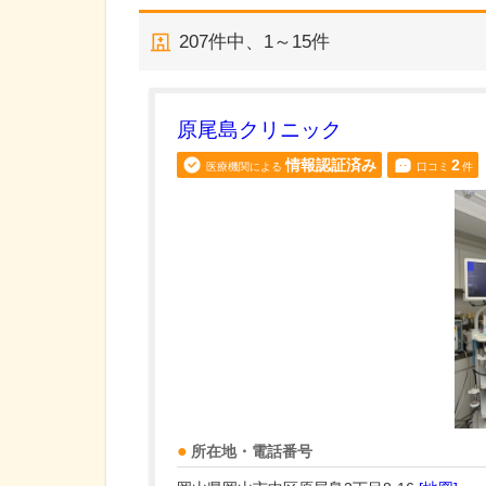
207
件中、
1～15件
原尾島クリニック
情報認証済み
2
医療機関による
口コミ
件
所在地・電話番号