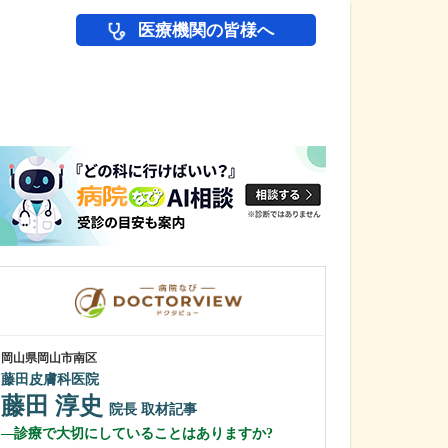
医療機関の皆様へ
医師(ドクター)の
岡山県岡山市南区
岡山県岡山市北区
藤田皮膚科医院
KMR clinic
藤田 淳史
山田 潔
院長
取材記事
院
診療で大切にしていることはありますか?
貴院では「赤ち