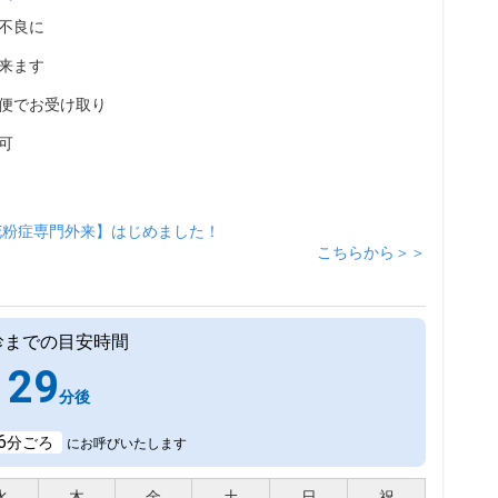
不良に
来ます
便でお受け取り
可
花粉症専門外来】はじめました！
こちらから＞＞
診までの目安時間
29
分後
6
分ごろ
にお呼びいたします
水
木
金
土
日
祝