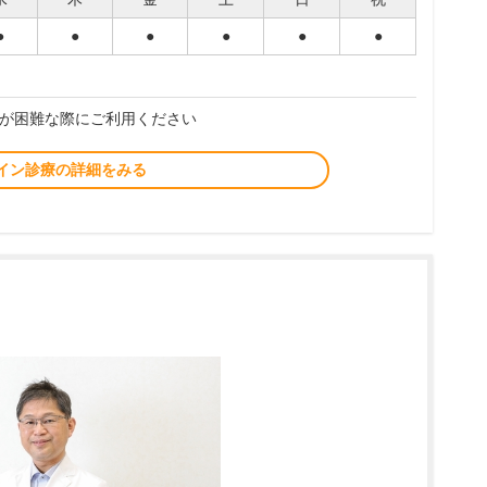
●
●
●
●
●
●
が困難な際にご利用ください
イン診療の詳細をみる