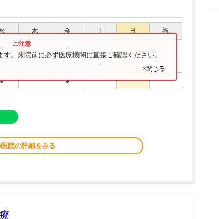
水
木
金
土
日
祝
●
●
ります。来院前に必ず医療機関に直接ご確認ください。
●
×閉じる
●
●
の医院の詳細をみる
療