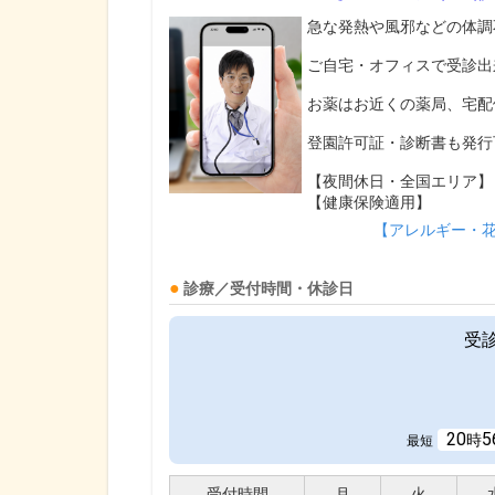
急な発熱や風邪などの体調
ご自宅・オフィスで受診出
お薬はお近くの薬局、宅配
登園許可証・診断書も発行
【夜間休日・全国エリア】
【健康保険適用】
【アレルギー・
診療／受付時間・休診日
受
20
5
時
最短
受付時間
月
火