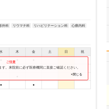
形外科
リウマチ科
リハビリテーション科
心療内科
水
木
金
土
日
祝
●
●
●
ります。来院前に必ず医療機関に直接ご確認ください。
●
×閉じる
●
●
●