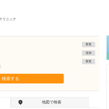
クリニック
変更
追加
変更
院
検索する
岡山県倉敷市
多田クリニック
多田 蘇音
院長
地図で検索
多田 明子
副院長
取材記事