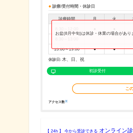
診療/受付時間・休診日
診療時間
月
火
8:30～12:00
●
●
お盆(8月中旬)は休診・休業の場合があ
8:30～13:00
15:00～19:00
●
●
木、日、祝
休診日:
初診受付
こ
※
アクセス数
オンライン診
【 24h 】 今から受診できる