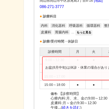
岡山県岡山市中区原尾島3丁目8-16
[地図]
086-271-3777
診療科目
内科
消化器科
呼吸器科
循環器科
整
皮膚科
胃腸内科
...
もっと見る
診療/受付時間・休診日
診療時間
月
火
9:00～12:30
●
●
お盆(8月中旬)は休診・休業の場合があ
9:00～13:00
15:00～17:00
15:00～18:00
●
●
【診察時間】
備考:
心療内科:月、水、金の9:00～12:30
皮膚科:月～金の9:30～12:30
午後...(
続きを読む
)