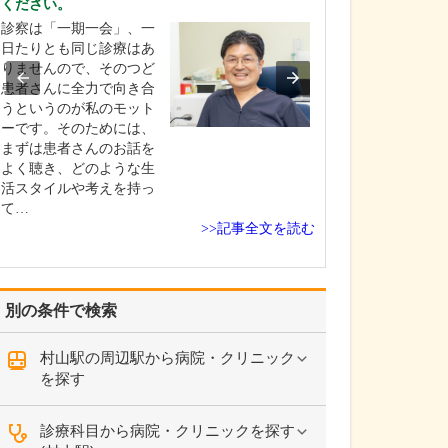
ください。
総合内科専門医
診察は「一期一会」、一
経験を活かし、
日たりとも同じ診療はあ
の生活背景や家
りませんので、そのつど
含めて総合的に
患者さんに全力で向き合
「病気を診る」
うというのが私のモット
く「人を診る」
ーです。そのためには、
践しているのが
まずは患者さんのお話を
特長です。生活
よく聴き、どのような生
感染症、慢性疾
活スタイルや考えを持っ
え、…
て…
>>記事全文を読む
別の条件で検索
村山駅の周辺駅から病院・クリニック
を探す
診療科目から病院・クリニックを探す