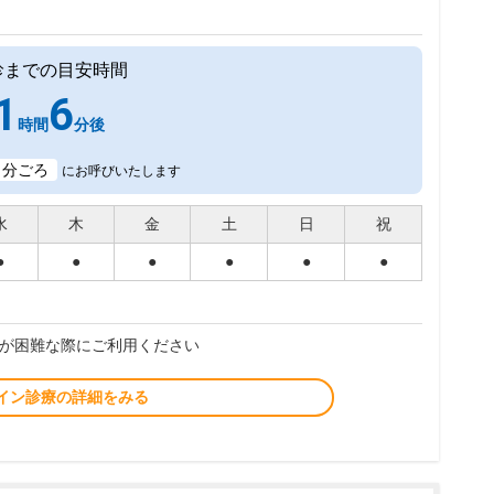
診までの目安時間
1
6
時間
分後
1
分ごろ
にお呼びいたします
水
木
金
土
日
祝
●
●
●
●
●
●
が困難な際にご利用ください
イン診療の詳細をみる