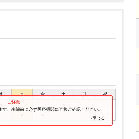
水
木
金
土
日
祝
●
●
ります。来院前に必ず医療機関に直接ご確認ください。
●
●
×閉じる