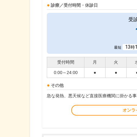
診療／受付時間・休診日
受
13
時
最短
受付時間
月
火
0:00～24:00
●
●
その他
急な発熱、悪天候など直接医療機関に掛かる事
オンラ