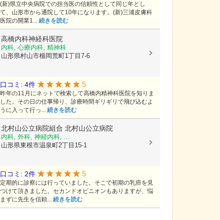
(新)県立中央病院での担当医の信頼性として同じ年とし
て、山形市から通院して10年になります。(新)三浦皮膚科
医院の開業1...
続きを読む
高橋内科神経科医院
内科, 心療内科, 精神科
山形県村山市楯岡荒町1丁目7-6
5
口コミ: 4件
昨年の11月にネットで検索して高橋内精神科医院を知りま
した。その日の仕事帰り、診療時間ギリギリで飛び込むよ
うに入って行っ...
続きを読む
北村山公立病院組合
北村山公立病院
内科, 外科, 神経内科, ...
山形県東根市温泉町2丁目15-1
5
口コミ: 2件
定期的に診察には行っていました。そこで初期の乳癌を見
つけて頂きました。セカンドオピニオンもありますが、悩
まずに先生を信頼...
続きを読む