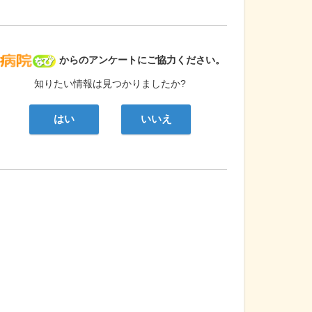
病院なび
からのアンケートにご協力ください。
知りたい情報は見つかりましたか?
はい
いいえ