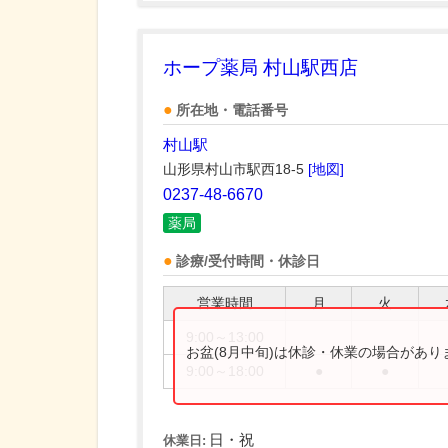
ホープ薬局 村山駅西店
所在地・電話番号
村山駅
山形県村山市駅西18-5
[地図]
0237-48-6670
薬局
診療/受付時間・休診日
営業時間
月
火
9:00～13:00
お盆(8月中旬)は休診・休業の場合があ
9:00～18:00
●
●
日・祝
休業日: