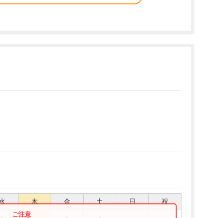
水
木
金
土
日
祝