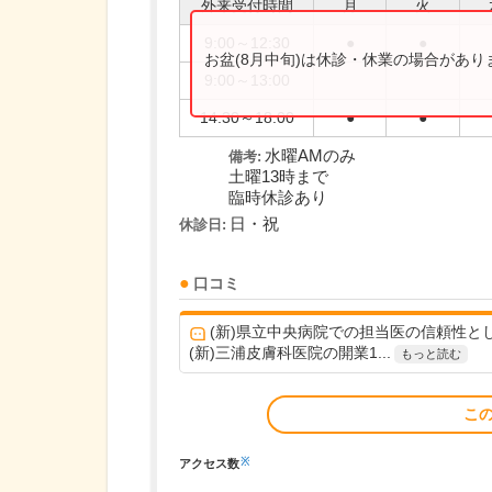
外来受付時間
月
火
9:00～12:30
●
●
お盆(8月中旬)は休診・休業の場合があ
9:00～13:00
14:30～18:00
●
●
水曜AMのみ
備考:
土曜13時まで
臨時休診あり
日・祝
休診日:
口コミ
(新)県立中央病院での担当医の信頼性と
(新)三浦皮膚科医院の開業1...
もっと読む
こ
※
アクセス数