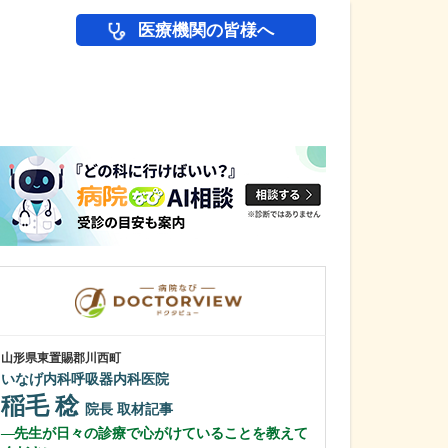
医療機関の皆様へ
医師(ドクター)の
山形県東置賜郡川西町
山形県山形市
いなげ内科呼吸器内科医院
十日町ようへい
稲毛 稔
中本 洋平
院長
取材記事
先生が日々の診療で心がけていることを教えて
貴院の特長や強