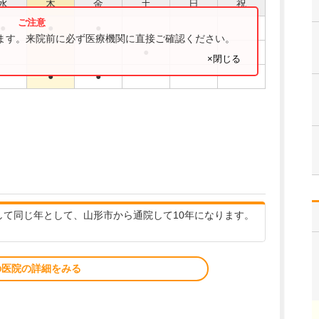
水
木
金
土
日
祝
●
●
●
ります。来院前に必ず医療機関に直接ご確認ください。
●
×閉じる
●
●
して同じ年として、山形市から通院して10年になります。
の医院の詳細をみる