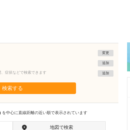
変更
追加
門、症状などで検索できます
追加
検索する
東京都八王子市
おなかクリニック
)
を中心に直線距離の近い順で表示されています
村井 隆三
院長
取材記事
貴院では「おなかクオリティ」という独自の基
地図で検索