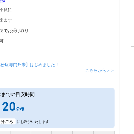
不良に
来ます
便でお受け取り
可
花粉症専門外来】はじめました！
こちらから＞＞
診までの目安時間
20
分後
6
分ごろ
にお呼びいたします