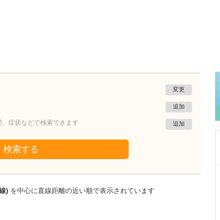
変更
追加
門、症状などで検索できます
追加
検索する
埼玉県東松山市
青山メディカルクリニック
線)
を中心に直線距離の近い順で表示されています
青山 祐次
院長
青山 菜月
副院長
取材記事