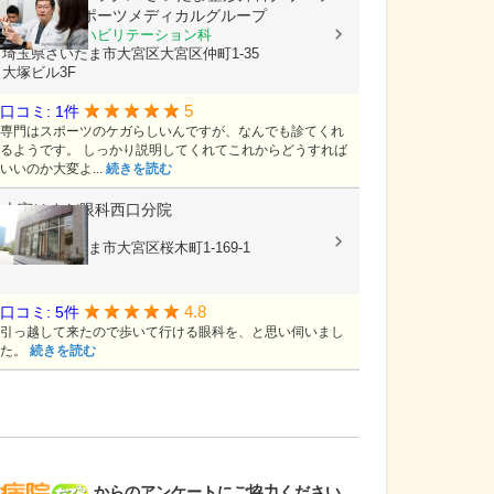
ク AR-Exスポーツメディカルグループ
整形外科, リハビリテーション科
埼玉県さいたま市大宮区大宮区仲町1-35
大塚ビル3F
5
口コミ: 1件
専門はスポーツのケガらしいんですが、なんでも診てくれ
るようです。 しっかり説明してくれてこれからどうすれば
いいのか大変よ...
続きを読む
大宮はまだ眼科西口分院
眼科
埼玉県さいたま市大宮区桜木町1-169-1
4.8
口コミ: 5件
引っ越して来たので歩いて行ける眼科を、と思い伺いまし
た。
続きを読む
病院なび
からのアンケートにご協力ください。