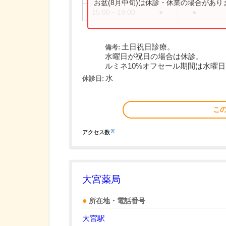
お盆(8月中旬)は休診・休業の場合があ
15:00～19:00
●
●
土日祝日診療。
備考:
水曜日が祝日の場合は休診。
ルミネ10%オフセール期間は水曜
水
休診日:
こ
※
アクセス数
大宮薬局
所在地・電話番号
大宮駅