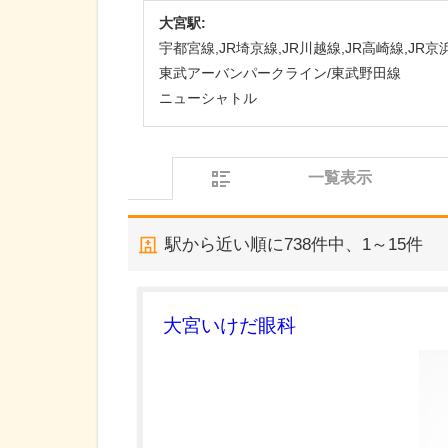
大宮駅:
宇都宮線,JR埼京線,JR川越線,JR高崎線,JR
東武アーバンパークライン/東武野田線
ニューシャトル
一覧表示
駅から近い順に
738
件中、
1～15件
大宮いけだ眼科