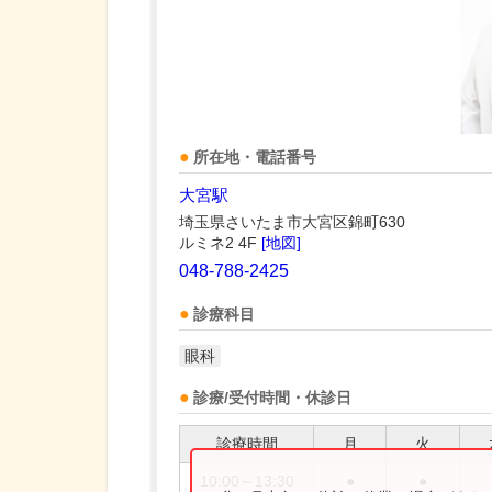
所在地・電話番号
大宮駅
埼玉県さいたま市大宮区錦町630
ルミネ2 4F
[地図]
048-788-2425
診療科目
眼科
診療/受付時間・休診日
診療時間
月
火
10:00～13:30
●
●