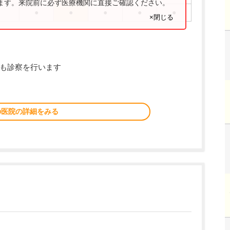
ります。来院前に必ず医療機関に直接ご確認ください。
●
●
●
●
●
×閉じる
日も診察を行います
の医院の詳細をみる