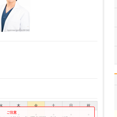
水
木
金
土
日
祝
●
●
●
●
●