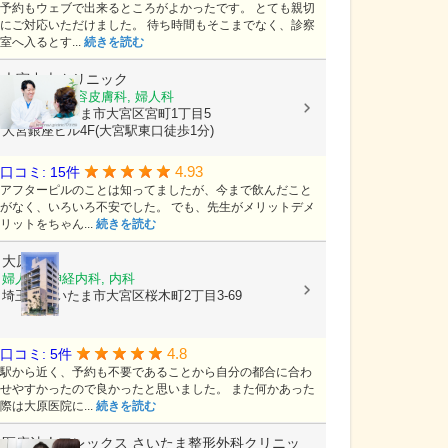
予約もウェブで出来るところがよかったです。 とても親切
にご対応いただけました。 待ち時間もそこまでなく、診察
室へ入るとす...
続きを読む
大宮中央クリニック
美容外科, 美容皮膚科, 婦人科
埼玉県さいたま市大宮区宮町1丁目5
大宮銀座ビル4F(大宮駅東口徒歩1分)
4.93
口コミ: 15件
アフターピルのことは知ってましたが、今まで飲んだこと
がなく、いろいろ不安でした。 でも、先生がメリットデメ
リットをちゃん...
続きを読む
大原医院
婦人科, 神経内科, 内科
埼玉県さいたま市大宮区桜木町2丁目3-69
4.8
口コミ: 5件
駅から近く、予約も不要であることから自分の都合に合わ
せやすかったので良かったと思いました。 また何かあった
際は大原医院に...
続きを読む
医療法人アレックス
さいたま整形外科クリニッ