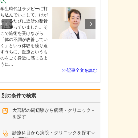
い。
られるのでしょう
学生時代はラグビーに打
頭痛は非常に多
ち込んでいまして、けが
経験する症状で
をするたびに近所の整骨
の原因はさまざ
院に通っていました。そ
片頭痛・緊張型
こで施術を受けながら
発頭痛といった
「体の不調が改善してい
頭痛(慢性頭痛)
く」という体験を繰り返
え、脳出血や脳
すうちに、医療というも
病気や外傷が原
のをごく身近に感じるよ
「二次性頭痛」
うに…
痛…
>>記事全文を読む
別の条件で検索
大宮駅の周辺駅から病院・クリニック
を探す
診療科目から病院・クリニックを探す