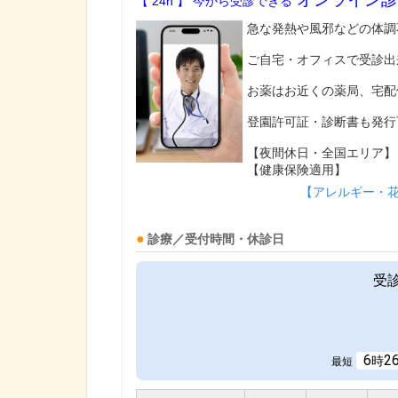
【 24h 】 今から受診できる
急な発熱や風邪などの体調
ご自宅・オフィスで受診出
お薬はお近くの薬局、宅配
登園許可証・診断書も発行
【夜間休日・全国エリア】
【健康保険適用】
【アレルギー・
診療／受付時間・休診日
受
6
2
時
最短