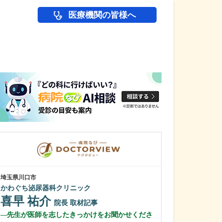
医療機関の皆様へ
医師(ドクター)の
埼玉県川口市
埼玉県川口市
かわぐち泌尿器科クリニック
小川脳神経外科
喜早 祐介
小川 治彦
院長
取材記事
先生が医師を志したきっかけをお聞かせくださ
頭痛の診療は、