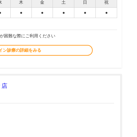
水
木
金
土
日
祝
●
●
●
●
●
●
が困難な際にご利用ください
イン診療の詳細をみる
り店