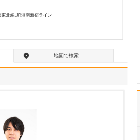
日々の診療で大切にしていることはありますか?
何より大切にしているの
京浜東北線,JR湘南新宿ライン
は、患者さんのお話を丁
寧に聴くことです。整形
外科を受診される多くの
方が、痛みや不安を抱え
ながら来院されていま
す。そのつらさに寄り添
地図で検索
いながら、触診を含めた
細やかな診察を行い、レ
ント…
>>記事全文を読む