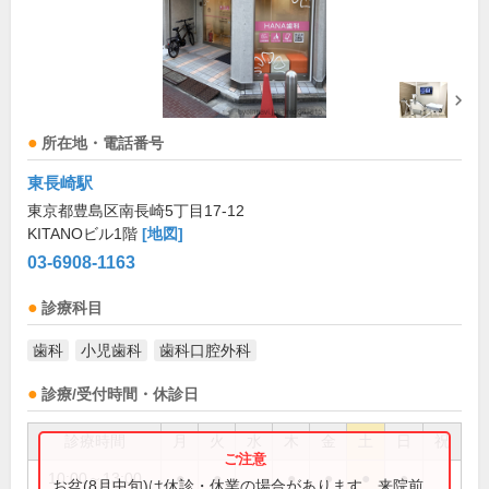
所在地・電話番号
東長崎駅
東京都豊島区南長崎5丁目17-12
KITANOビル1階
[地図]
03-6908-1163
診療科目
歯科
小児歯科
歯科口腔外科
診療/受付時間・休診日
診療時間
月
火
水
木
金
土
日
祝
10:00～13:00
●
●
●
●
●
●
お盆(8月中旬)は休診・休業の場合があります。来院前