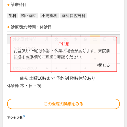
診療科目
歯科
矯正歯科
小児歯科
歯科口腔外科
診療/受付時間・休診日
外来受付時間
月
火
水
木
金
土
日
祝
9:30～13:00
●
●
●
●
お盆(8月中旬)は休診・休業の場合があります。来院前
に必ず医療機関に直接ご確認ください。
9:30～16:00
●
×閉じる
14:30～20:00
●
●
●
●
土曜16時まで 予約制 臨時休診あり
備考:
木・日・祝
休診日:
この医院の詳細をみる
※
アクセス数