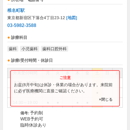
椎名町駅
東京都新宿区下落合4丁目23-12
[地図]
03-5982-3588
診療科目
歯科
小児歯科
歯科口腔外科
診療/受付時間・休診日
外来受付時間
月
火
水
木
金
土
日
祝
9:30～13:00
●
●
●
●
お盆(8月中旬)は休診・休業の場合があります。来院前
に必ず医療機関に直接ご確認ください。
9:30～14:30
●
×閉じる
14:30～19:00
●
●
●
●
予約制
備考:
WEB予約可
臨時休診あり