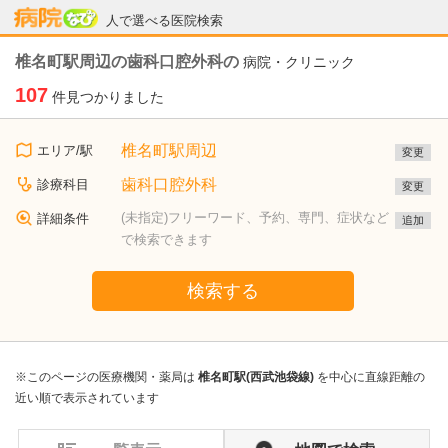
病院なび
人で選べる医院検索
椎名町駅周辺の歯科口腔外科の
病院・クリニック
107
件見つかりました
椎名町駅周辺
エリア/駅
変更
歯科口腔外科
診療科目
変更
(未指定)フリーワード、予約、専門、症状など
詳細条件
追加
で検索できます
検索する
※このページの医療機関・薬局は
椎名町駅(西武池袋線)
を中心に直線距離の
近い順で表示されています