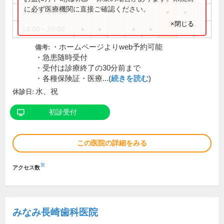
に必ず医療機関に直接ご確認ください。
14:00～18:00
●
●
×閉じる
14:00～20:00
●
●
●
●
・ホームページよりweb予約可能
備考:
・急患随時受付
・受付は診療終了の30分前まで
・各種保険証・医療...(
続きを読む
)
水、祝
休診日:
初診受付
この医院の詳細をみる
※
アクセス数
みなみ長崎歯科医院