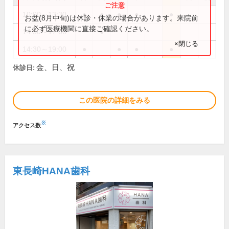
10:00～13:30
●
●
●
●
●
お盆(8月中旬)は休診・休業の場合があります。来院前
に必ず医療機関に直接ご確認ください。
14:30～17:00
●
×閉じる
14:30～19:00
●
●
●
●
金、日、祝
休診日:
この医院の詳細をみる
※
アクセス数
東長崎HANA歯科