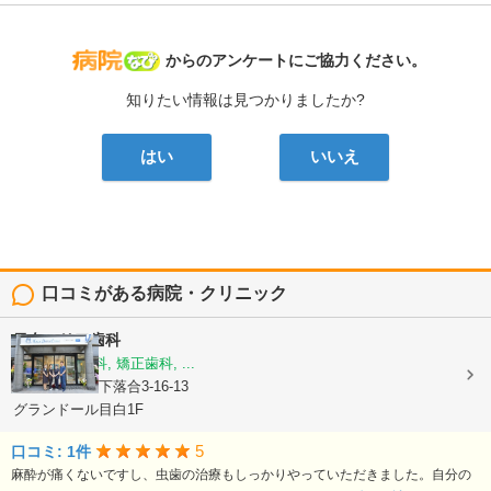
病院なび
からのアンケートにご協力ください。
知りたい情報は見つかりましたか?
はい
いいえ
口コミがある病院・クリニック
目白マリア歯科
歯科, 小児歯科, 矯正歯科, ...
東京都新宿区下落合3-16-13
グランドール目白1F
5
口コミ: 1件
麻酔が痛くないですし、虫歯の治療もしっかりやっていただきました。自分の