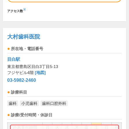
※
アクセス数
大村歯科医院
所在地・電話番号
目白駅
東京都豊島区目白3丁目5-13
フジヤビル4階
[地図]
03-5982-2460
診療科目
歯科
小児歯科
歯科口腔外科
診療/受付時間・休診日
外来受付時間
月
火
水
木
金
土
日
祝