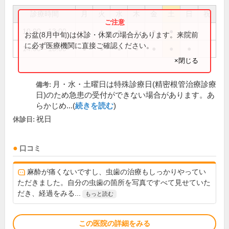
診療時間
月
火
水
木
金
土
日
祝
10:00～13:00
●
●
●
●
●
●
●
お盆(8月中旬)は休診・休業の場合があります。来院前
に必ず医療機関に直接ご確認ください。
14:00～18:00
●
●
●
●
●
●
●
×閉じる
月・水・土曜日は特殊診療日(精密根管治療診療
備考:
日)のため急患の受付ができない場合があります。あ
らかじめ...(
続きを読む
)
祝日
休診日:
口コミ
麻酔が痛くないですし、虫歯の治療もしっかりやってい
ただきました。自分の虫歯の箇所を写真ですべて見せていた
だき、経過をみる...
もっと読む
この医院の詳細をみる