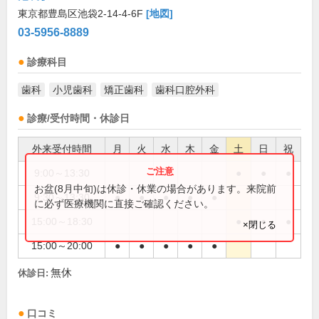
東京都豊島区池袋2-14-4-6F
[地図]
03-5956-8889
診療科目
歯科
小児歯科
矯正歯科
歯科口腔外科
診療/受付時間・休診日
外来受付時間
月
火
水
木
金
土
日
祝
9:00～13:30
●
●
●
お盆(8月中旬)は休診・休業の場合があります。来院前
9:30～13:30
●
●
●
●
●
に必ず医療機関に直接ご確認ください。
15:00～18:30
●
●
●
×閉じる
15:00～20:00
●
●
●
●
●
無休
休診日:
口コミ