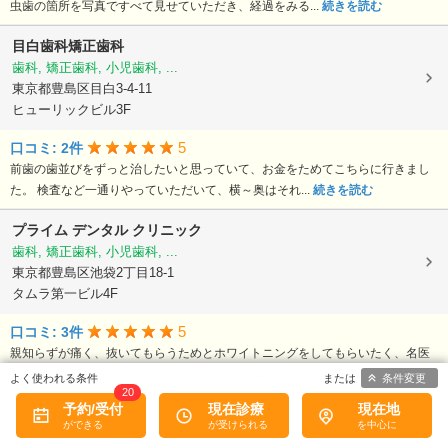
虫歯の箇所を写真ですべて見せていただき、経過をみる...
続きを読む
目白歯科矯正歯科
歯科, 矯正歯科, 小児歯科, ...
東京都豊島区目白3-4-11
ヒューリックビル3F
5
口コミ: 2件
前歯の歯並びをずっと治したいと思っていて、お金をためてこちらに行きまし
た。 検査など一通りやっていただいて、横～奥はそれ...
続きを読む
プライム デンタル クリニック
歯科, 矯正歯科, 小児歯科, ...
東京都豊島区池袋2丁目18-1
タムラ第一ビル4F
5
口コミ: 3件
親知らずが痛く、抜いてもらうためとホワイトニングをしてもらいたく、名医
との評判を見て来院しました。 初めに下の親知らずを...
続きを読む
条件変更
20
予約/受付
現在診療
現在地
D.dental studio
歯科, 小児歯科, 矯正歯科, ...