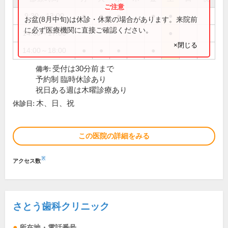
9:30～13:00
●
●
●
●
●
お盆(8月中旬)は休診・休業の場合があります。来院前
に必ず医療機関に直接ご確認ください。
14:00～17:00
●
×閉じる
14:00～18:00
●
●
●
●
受付は30分前まで
備考:
予約制 臨時休診あり
祝日ある週は木曜診療あり
木、日、祝
休診日:
この医院の詳細をみる
※
アクセス数
さとう歯科クリニック
所在地・電話番号