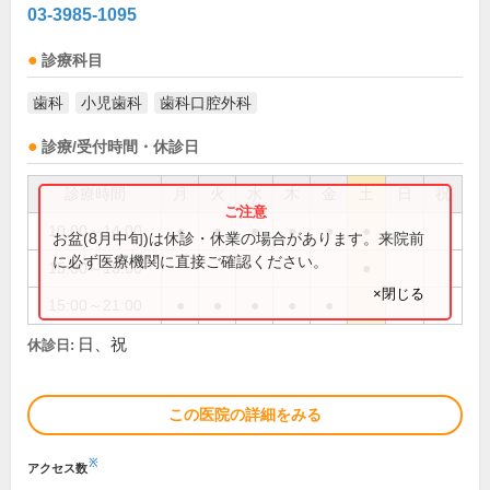
03-3985-1095
診療科目
歯科
小児歯科
歯科口腔外科
診療/受付時間・休診日
診療時間
月
火
水
木
金
土
日
祝
10:00～14:00
●
●
●
●
●
●
お盆(8月中旬)は休診・休業の場合があります。来院前
に必ず医療機関に直接ご確認ください。
15:00～18:00
●
×閉じる
15:00～21:00
●
●
●
●
●
日、祝
休診日:
この医院の詳細をみる
※
アクセス数