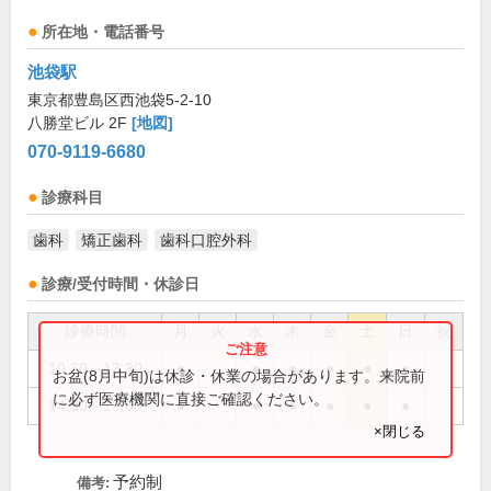
所在地・電話番号
池袋駅
東京都豊島区西池袋5-2-10
八勝堂ビル 2F
[地図]
070-9119-6680
診療科目
歯科
矯正歯科
歯科口腔外科
診療/受付時間・休診日
診療時間
月
火
水
木
金
土
日
祝
10:30～13:30
●
●
●
●
●
●
お盆(8月中旬)は休診・休業の場合があります。来院前
に必ず医療機関に直接ご確認ください。
14:30～19:00
●
●
●
●
●
●
×閉じる
予約制
備考: