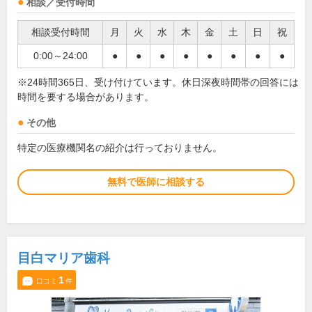
相談／受付時間
相談受付時間
月
火
水
木
金
土
日
祝
0:00～24:00
●
●
●
●
●
●
●
●
※24時間365日、受け付けています。休日深夜時間帯の回答には
時間を要する場合があります。
その他
特定の医療機関名の紹介は行っておりません。
無料で医師に相談する
目白マリア歯科
1
口コミ
件