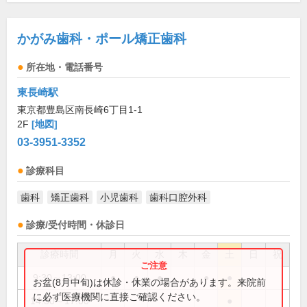
かがみ歯科・ポール矯正歯科
所在地・電話番号
東長崎駅
東京都豊島区南長崎6丁目1-1
2F
[地図]
03-3951-3352
診療科目
歯科
矯正歯科
小児歯科
歯科口腔外科
診療/受付時間・休診日
診療時間
月
火
水
木
金
土
日
祝
9:30～13:00
●
●
●
●
●
お盆(8月中旬)は休診・休業の場合があります。来院前
に必ず医療機関に直接ご確認ください。
14:30～17:00
●