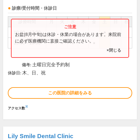
診療/受付時間・休診日
診療時間
月
火
水
木
金
土
日
祝
10:00～17:00
●
お盆(8月中旬)は休診・休業の場合があります。来院前
に必ず医療機関に直接ご確認ください。
10:00～19:00
●
●
●
●
×閉じる
土曜日完全予約制
備考:
木、日、祝
休診日:
この医院の詳細をみる
※
アクセス数
Lily Smile Dental Clinic