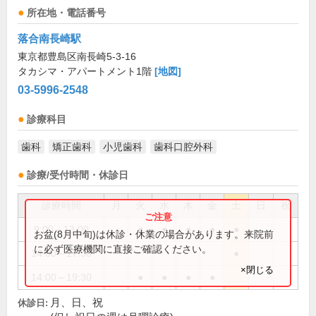
所在地・電話番号
落合南長崎駅
東京都豊島区南長崎5-3-16
タカシマ・アパートメント1階
[地図]
03-5996-2548
診療科目
歯科
矯正歯科
小児歯科
歯科口腔外科
診療/受付時間・休診日
診療時間
月
火
水
木
金
土
日
祝
9:00～13:00
●
●
●
●
●
お盆(8月中旬)は休診・休業の場合があります。来院前
に必ず医療機関に直接ご確認ください。
14:00～17:30
●
×閉じる
14:00～19:30
●
●
●
●
月、日、祝
休診日: