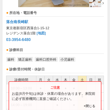
所在地・電話番号
落合南長崎駅
東京都新宿区西落合1-15-12
レジデンス落合1階
[地図]
03-3954-6480
診療科目
歯科
矯正歯科
歯科口腔外科
小児歯科
診療/受付時間・休診日
診療時間
月
火
水
木
金
土
日
祝
10:00～13:00
●
●
●
●
お盆(8月中旬)は休診・休業の場合があります。来院前
10:00～16:00
●
に必ず医療機関に直接ご確認ください。
14:00～19:00
●
●
×閉じる