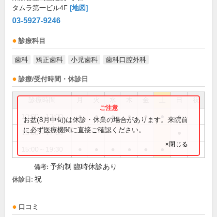
タムラ第一ビル4F
[地図]
03-5927-9246
診療科目
歯科
矯正歯科
小児歯科
歯科口腔外科
診療/受付時間・休診日
診療時間
月
火
水
木
金
土
日
祝
10:00～13:00
●
●
●
●
●
●
●
お盆(8月中旬)は休診・休業の場合があります。来院前
に必ず医療機関に直接ご確認ください。
15:00～17:00
●
×閉じる
15:00～19:30
●
●
●
●
●
●
予約制 臨時休診あり
備考:
祝
休診日:
口コミ