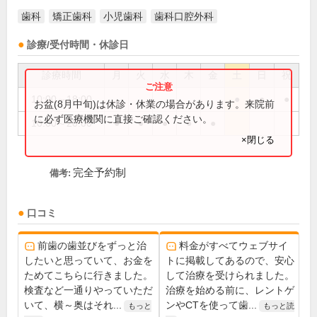
歯科
矯正歯科
小児歯科
歯科口腔外科
診療/受付時間・休診日
診療時間
月
火
水
木
金
土
日
祝
10:00～18:00
●
●
●
お盆(8月中旬)は休診・休業の場合があります。来院前
に必ず医療機関に直接ご確認ください。
10:00～20:00
●
●
●
●
●
×閉じる
完全予約制
備考:
口コミ
前歯の歯並びをずっと治
料金がすべてウェブサイ
したいと思っていて、お金を
トに掲載してあるので、安心
ためてこちらに行きました。
して治療を受けられました。
検査など一通りやっていただ
治療を始める前に、レントゲ
いて、横～奥はそれ...
ンやCTを使って歯...
もっと
もっと読