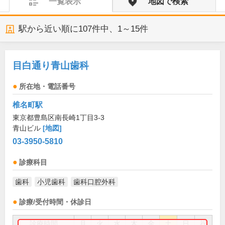
一覧表示
地図で検索
駅から近い順に
107
件中、
1～15件
目白通り青山歯科
所在地・電話番号
椎名町駅
東京都豊島区南長崎1丁目3-3
青山ビル
[地図]
03-3950-5810
診療科目
歯科
小児歯科
歯科口腔外科
診療/受付時間・休診日
診療時間
月
火
水
木
金
土
日
祝