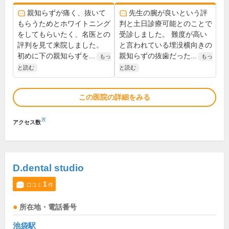
親知らずが痛く、抜いて
先生の腕が良いという評
もらうためとホワイトニング
判と土日診療可能とのことで
をしてもらいたく、名医との
受診しました。 難度が高い
評判を見て来院しました。
と言われている埋没横向きの
初めに下の親知らずを...
親知らずの抜歯だった...
もっ
もっ
と読む
と読む
この医院の詳細をみる
※
アクセス数
D.dental studio
1
口コミ
件
所在地・電話番号
池袋駅