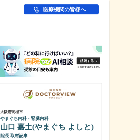
医療機関の皆様へ
医師(ドクター)の
大阪府高槻市
大阪府大阪市北区
やまぐち内科・腎臓内科
鼠径ヘルニア脱
山口 嘉土(やまぐち よしと)
ック
所 為然
院長
院長
取材記事