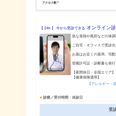
※
アクセス数
オンライン診
【 24h 】 今から受診できる
急な発熱や風邪などの体調
ご自宅・オフィスで受診出
お薬はお近くの薬局、宅配
登園許可証・診断書も発行
【夜間休日・全国エリア】
【健康保険適用】
【アレルギー・
診療／受付時間・休診日
受