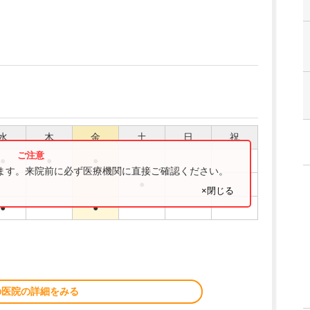
水
木
金
土
日
祝
●
●
●
ります。来院前に必ず医療機関に直接ご確認ください。
●
×閉じる
●
●
の医院の詳細をみる