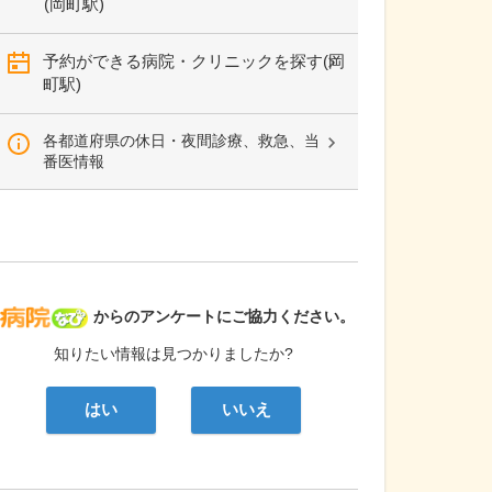
(岡町駅)
予約ができる病院・クリニックを探す(岡
町駅)
各都道府県の休日・夜間診療、救急、当
番医情報
病院なび
からのアンケートにご協力ください。
知りたい情報は見つかりましたか?
はい
いいえ