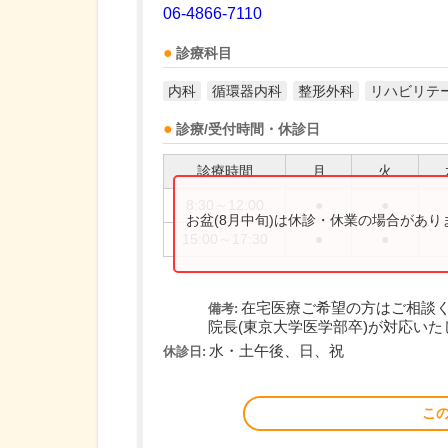
06-4866-7110
診療科目
内科
循環器内科
整形外科
リハビリテ
診療/受付時間・休診日
診療時間
月
火
8:30～12:00
●
●
お盆(8月中旬)は休診・休業の場合があ
15:00～17:30
●
●
在宅医療ご希望の方はご相談
備考:
院長(東京大学医学部卒)が対応いた
水・土午後、日、祝
休診日:
こ