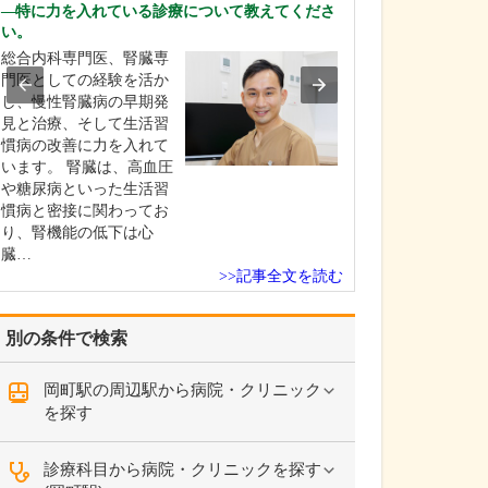
田村 卓也
特に力を入れている診療について教えてくださ
い。
そけいヘルニア
総合内科専門医、腎臓専
れを簡単に教え
門医としての経験を活か
そけいヘルニア
し、慢性腎臓病の早期発
は、当クリニッ
見と治療、そして生活習
査と診断も可能
慣病の改善に力を入れて
症状があって来
います。 腎臓は、高血圧
患者さんと、他
や糖尿病といった生活習
紹介で来られる
慣病と密接に関わってお
ん、どちらにも
り、腎機能の低下は心
術による治療を
臓…
います。必要に
>>記事全文を読む
コー…
別の条件で検索
岡町駅の周辺駅から病院・クリニック
を探す
診療科目から病院・クリニックを探す