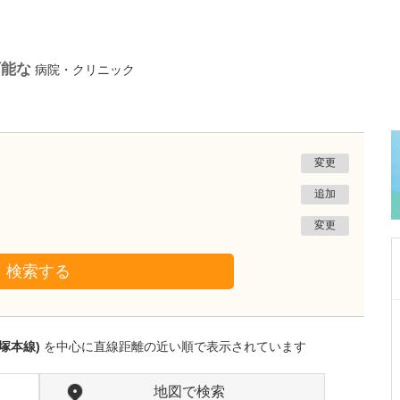
可能な
病院・クリニック
変更
追加
変更
検索する
大阪府大阪市浪速区
大阪なんばJUN耳鼻咽喉科
塚本線)
を中心に直線距離の近い順で表示されています
伊賀 順平
院長
取材記事
鼻の日帰り手術について詳しく教えてくださ
地図で検索