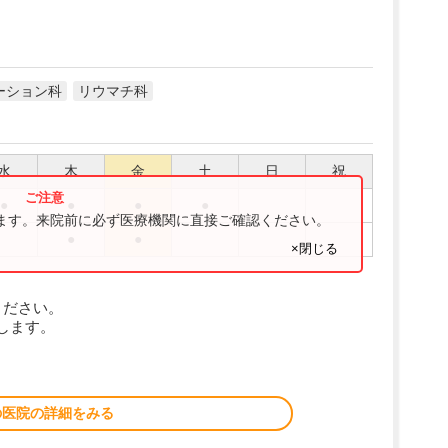
ーション科
リウマチ科
水
木
金
土
日
祝
●
●
●
●
ります。来院前に必ず医療機関に直接ご確認ください。
●
●
×閉じる
ください。
します。
の医院の詳細をみる