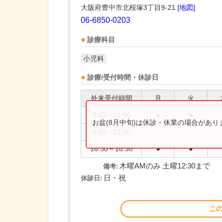
大阪府豊中市北桜塚3丁目9-21
[地図]
06-6850-0203
診療科目
小児科
診療/受付時間・休診日
外来受付時間
月
火
9:00～11:30
●
●
お盆(8月中旬)は休診・休業の場合があ
9:00～12:30
16:30～18:30
●
●
木曜AMのみ 土曜12:30まで
備考:
日・祝
休診日:
こ