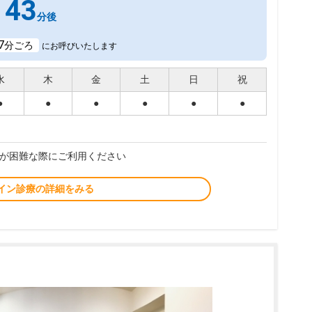
43
分後
7
分ごろ
にお呼びいたします
水
木
金
土
日
祝
●
●
●
●
●
●
が困難な際にご利用ください
イン診療の詳細をみる