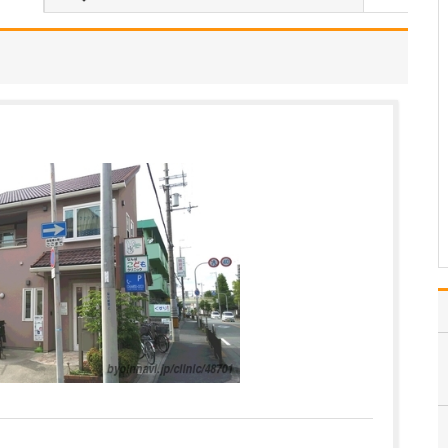
い。
当院では「鼻づまりを改
善するための手術」に注
力しており、主に鼻中隔
湾曲症やアレルギー性鼻
炎、副鼻腔炎の手術治療
を中心に行っています。
具体的には、鼻中隔湾曲
症は左右の鼻腔を隔てて
いる鼻中隔が強く湾曲す
る…
>>記事全文を読む