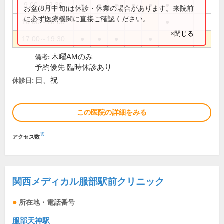
9:00～12:30
●
●
●
●
●
●
お盆(8月中旬)は休診・休業の場合があります。来院前
に必ず医療機関に直接ご確認ください。
16:00～18:00
●
×閉じる
17:00～19:30
●
●
●
●
木曜AMのみ
備考:
予約優先 臨時休診あり
日、祝
休診日:
この医院の詳細をみる
※
アクセス数
関西メディカル服部駅前クリニック
所在地・電話番号
服部天神駅