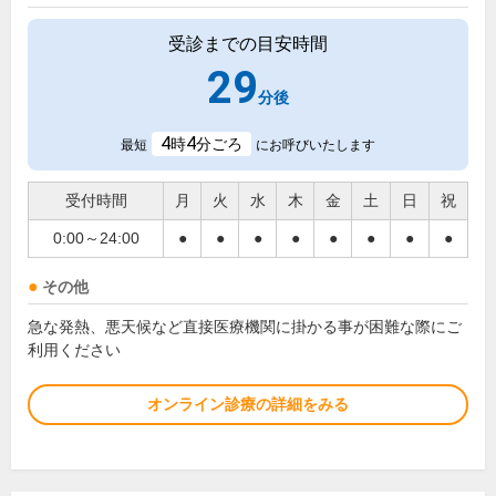
受診までの目安時間
29
分後
4
4
時
分ごろ
最短
にお呼びいたします
受付時間
月
火
水
木
金
土
日
祝
0:00～24:00
●
●
●
●
●
●
●
●
その他
急な発熱、悪天候など直接医療機関に掛かる事が困難な際にご
利用ください
オンライン診療の詳細をみる