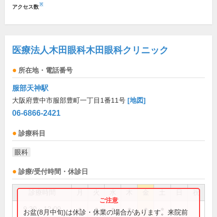
※
アクセス数
医療法人木田眼科木田眼科クリニック
所在地・電話番号
服部天神駅
大阪府豊中市服部豊町一丁目1番11号
[地図]
06-6866-2421
診療科目
眼科
診療/受付時間・休診日
診療時間
月
火
水
木
金
土
日
祝
9:30～12:00
●
●
●
●
●
●
お盆(8月中旬)は休診・休業の場合があります。来院前