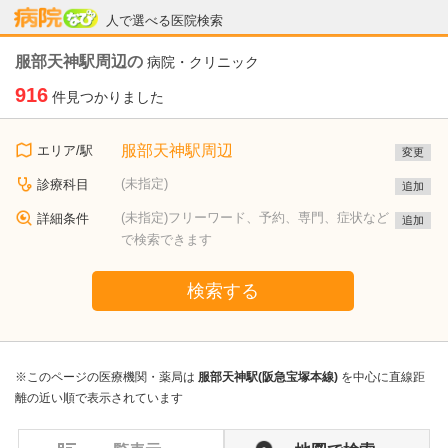
病院なび
人で選べる医院検索
服部天神駅周辺の
病院・クリニック
916
件見つかりました
服部天神駅周辺
エリア/駅
変更
(未指定)
診療科目
追加
(未指定)フリーワード、予約、専門、症状など
詳細条件
追加
で検索できます
検索する
※このページの医療機関・薬局は
服部天神駅(阪急宝塚本線)
を中心に直線距
離の近い順で表示されています