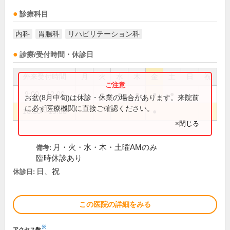
診療科目
内科
胃腸科
リハビリテーション科
診療/受付時間・休診日
外来受付時間
月
火
水
木
金
土
日
祝
9:00～12:00
●
●
●
●
●
●
お盆(8月中旬)は休診・休業の場合があります。来院前
に必ず医療機関に直接ご確認ください。
16:30～19:00
●
×閉じる
月・火・水・木・土曜AMのみ
備考:
臨時休診あり
日、祝
休診日:
この医院の詳細をみる
※
アクセス数