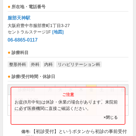
所在地・電話番号
服部天神駅
大阪府豊中市服部豊町1丁目3-27
セントラルステージ1F
[地図]
06-6865-0117
診療科目
整形外科
外科
内科
リハビリテーション科
診療/受付時間・休診日
診療時間
月
火
水
木
金
土
日
祝
9:00～12:30
●
●
●
●
●
●
お盆(8月中旬)は休診・休業の場合があります。来院前
に必ず医療機関に直接ご確認ください。
16:00～19:00
●
●
●
×閉じる
【初診受付】というボタンから初診の事前受付
備考: