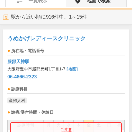
一覧表示
地図で検索
駅から近い順に
916
件中、
1～15件
うめかげレディースクリニック
所在地・電話番号
服部天神駅
大阪府豊中市服部元町1丁目1-7
[地図]
06-4866-2323
診療科目
産婦人科
診療/受付時間・休診日
診療時間
月
火
水
木
金
土
日
祝