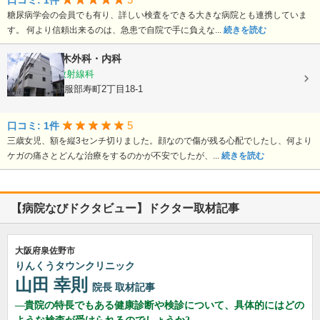
口コミ: 1件
糖尿病学会の会員でも有り、詳しい検査をできる大きな病院とも連携していま
す。 何より信頼出来るのは、急患で自院で手に負えな...
続きを読む
医療法人
三木外科・内科
内科, 外科, 放射線科
大阪府豊中市服部寿町2丁目18-1
5
口コミ: 1件
三歳女児、額を縦3センチ切りました。顔なので傷が残る心配でしたし、何より
ケガの痛さとどんな治療をするのかが不安でしたが、...
続きを読む
【病院なびドクタビュー】ドクター取材記事
大阪府泉佐野市
りんくうタウンクリニック
山田 幸則
院長
取材記事
貴院の特長でもある健康診断や検診について、具体的にはどの