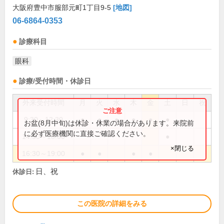
大阪府豊中市服部元町1丁目9-5
[地図]
06-6864-0353
診療科目
眼科
診療/受付時間・休診日
外来受付時間
月
火
水
木
金
土
日
祝
9:30～12:30
●
●
●
●
●
●
お盆(8月中旬)は休診・休業の場合があります。来院前
に必ず医療機関に直接ご確認ください。
14:30～18:00
●
×閉じる
16:30～19:00
●
●
●
●
日、祝
休診日:
この医院の詳細をみる