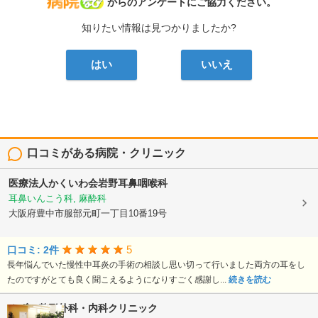
病院なび
からのアンケートにご協力ください。
知りたい情報は見つかりましたか?
はい
いいえ
口コミがある病院・クリニック
医療法人かくいわ会岩野耳鼻咽喉科
耳鼻いんこう科, 麻酔科
大阪府豊中市服部元町一丁目10番19号
5
口コミ: 2件
長年悩んでいた慢性中耳炎の手術の相談し思い切って行いました両方の耳をし
たのですがとても良く聞こえるようになりすごく感謝し...
続きを読む
みずの整形外科・内科クリニック