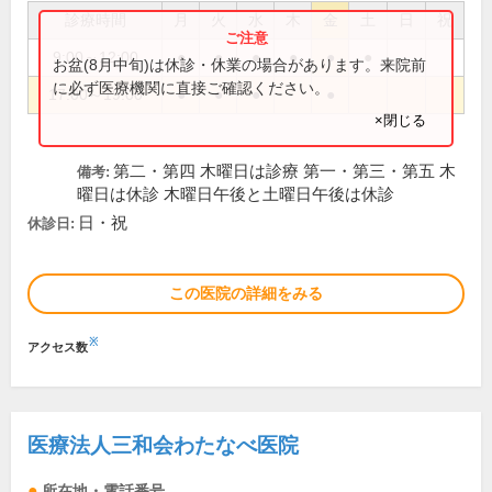
診療時間
月
火
水
木
金
土
日
祝
9:00～12:00
●
●
●
●
●
●
お盆(8月中旬)は休診・休業の場合があります。来院前
に必ず医療機関に直接ご確認ください。
17:00～19:00
●
●
●
●
×閉じる
第二・第四 木曜日は診療 第一・第三・第五 木
備考:
曜日は休診 木曜日午後と土曜日午後は休診
日・祝
休診日:
この医院の詳細をみる
※
アクセス数
医療法人三和会わたなべ医院
所在地・電話番号