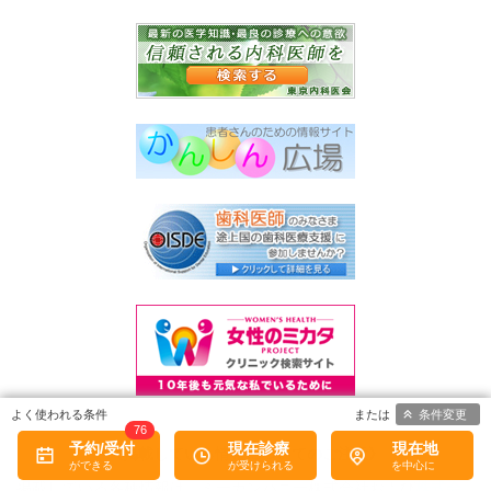
条件変更
76
予約/受付
現在診療
現在地
《掲載している情報についてのご注意》
掲載している各種情報は、ミーカンパニー株式会社および
株式会