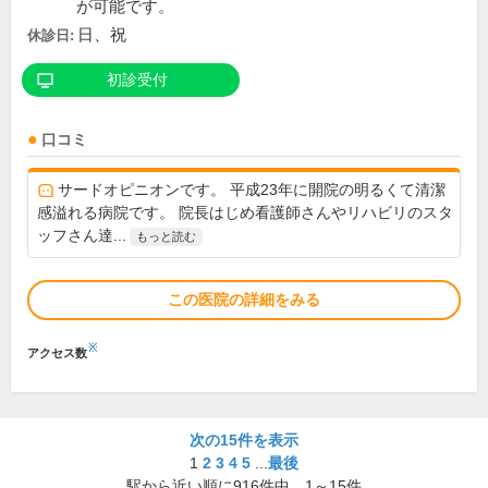
が可能です。
日、祝
休診日:
初診受付
口コミ
サードオピニオンです。 平成23年に開院の明るくて清潔
感溢れる病院です。 院長はじめ看護師さんやリハビリのスタ
ッフさん達...
もっと読む
この医院の詳細をみる
※
アクセス数
次の15件を表示
1
2
3
4
5
...
最後
駅から近い順に
916
件中、
1～15件