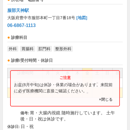
服部天神駅
大阪府豊中市服部本町一丁目7番18号
[地図]
06-6867-1113
診療科目
外科
胃腸科
肛門科
整形外科
診療/受付時間・休診日
診療時間
月
火
水
木
金
土
日
祝
9:00～12:30
●
●
●
●
●
●
お盆(8月中旬)は休診・休業の場合があります。来院前
に必ず医療機関に直接ご確認ください。
16:00～19:30
●
●
●
●
●
×閉じる
胃・大腸内視鏡 随時施行しています。 土午
備考:
後・日・祝は休診です。
日・祝
休診日: