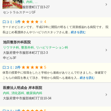
整形外科, 外科, 内科, ...
大阪府豊中市服部豊町1丁目3-27
セントラルステージ1F
4
口コミ: 1件
サードオピニオンです。 平成23年に開院の明るくて清潔感溢れる病院です。 院
長はじめ看護師さんやリハビリのスタッフさん達...
続きを読む
池田整形外科医院
リウマチ科, 整形外科, リハビリテーション科
大阪府豊中市服部本町2丁目2-3
申ビル3F
5
口コミ: 2件
体育の授業中に怪我をしたと学校から連絡がありとんで行きました。保健室で
こちらの病院を教えて頂き、学校から病院へも連絡を入...
続きを読む
医療法人明成会
岸本医院
内科, 消化器科, 糖尿病内科
大阪府豊中市服部南町3丁目10-34
5