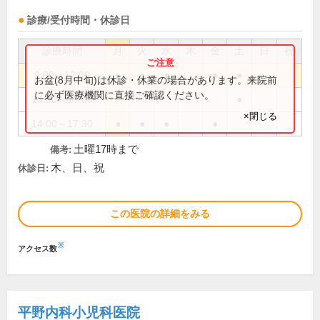
診療/受付時間・休診日
診療時間
月
火
水
木
金
土
日
祝
9:00～12:00
●
●
●
●
●
お盆(8月中旬)は休診・休業の場合があります。来院前
に必ず医療機関に直接ご確認ください。
14:00～17:00
●
×閉じる
14:00～17:30
●
●
●
●
土曜17時まで
備考:
木、日、祝
休診日:
この医院の詳細をみる
※
アクセス数
平野内科小児科医院