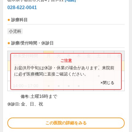
028-622-0041
診療科目
小児科
診療/受付時間・休診日
外来受付時間
月
火
水
木
金
土
日
祝
9:00～12:00
●
●
●
●
●
お盆(8月中旬)は休診・休業の場合があります。来院前
に必ず医療機関に直接ご確認ください。
14:00～16:00
●
×閉じる
14:00～17:00
●
●
●
●
土曜16時まで
備考:
金、日、祝
休診日:
この医院の詳細をみる