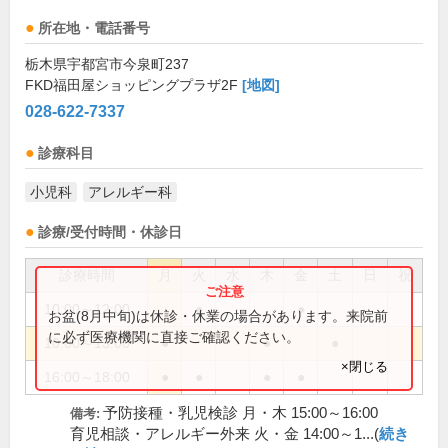
所在地・電話番号
栃木県宇都宮市今泉町237
FKD福田屋ショッピングプラザ2F
[地図]
028-622-7337
診療科目
小児科
アレルギー科
診療/受付時間・休診日
診療時間
月
火
水
木
金
土
日
祝
10:00～12:00
●
●
お盆(8月中旬)は休診・休業の場合があります。来院前
に必ず医療機関に直接ご確認ください。
10:00～13:00
●
●
●
×閉じる
16:00～18:00
●
●
●
●
予防接種・乳児検診 月・木 15:00～16:00
備考:
育児相談・アレルギー外来 火・金 14:00～1...(
続き