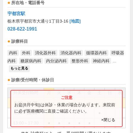
所在地・電話番号
宇都宮駅
栃木県宇都宮市大通り1丁目3-16
[地図]
028-622-1991
診療科目
内科
外科
消化器外科
消化器内科
循環器内科
呼吸器
内科
糖尿病内科
内分泌内科
整形外科
神経内科
...
もっと見る
診療/受付時間・休診日
外来受付時間
月
火
水
木
金
土
日
祝
8:00～11:00
●
●
●
●
●
お盆(8月中旬)は休診・休業の場合があります。来院前
に必ず医療機関に直接ご確認ください。
8:00～12:00
●
×閉じる
13:00～17:30
●
●
●
●
●