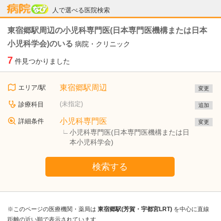
病院なび
人で選べる医院検索
東宿郷駅周辺の小児科専門医(日本専門医機構または日本
小児科学会)のいる
病院・クリニック
7
件見つかりました
東宿郷駅周辺
エリア/駅
変更
(未指定)
診療科目
追加
小児科専門医
詳細条件
変更
小児科専門医(日本専門医機構または日
本小児科学会)
検索する
※このページの医療機関・薬局は
東宿郷駅(芳賀・宇都宮LRT)
を中心に直線
距離の近い順で表示されています