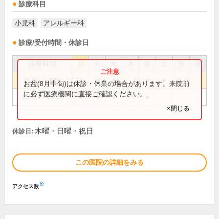
診療科目
小児科
アレルギー科
診療/受付時間・休診日
診療時間
月
火
水
木
金
土
日
祝
9:00～12:00
●
●
●
●
●
お盆(8月中旬)は休診・休業の場合があります。来院前
に必ず医療機関に直接ご確認ください。
15:00～18:00
●
●
●
●
×閉じる
木曜・日曜・祝日
休診日:
この医院の詳細をみる
※
アクセス数