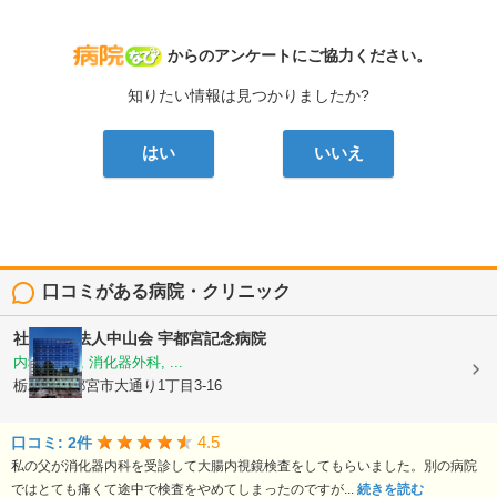
病院なび
からのアンケートにご協力ください。
知りたい情報は見つかりましたか?
はい
いいえ
口コミがある病院・クリニック
社会医療法人中山会
宇都宮記念病院
内科, 外科, 消化器外科, ...
栃木県宇都宮市大通り1丁目3-16
4.5
口コミ: 2件
私の父が消化器内科を受診して大腸内視鏡検査をしてもらいました。別の病院
ではとても痛くて途中で検査をやめてしまったのですが...
続きを読む