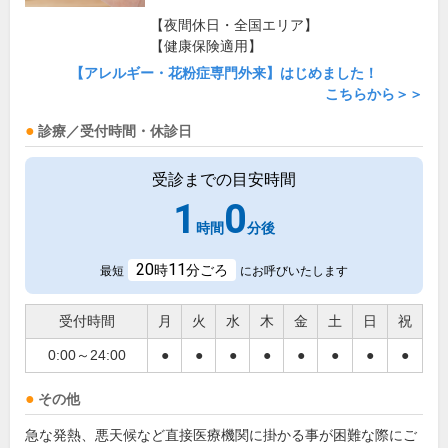
【夜間休日・全国エリア】
【健康保険適用】
【アレルギー・花粉症専門外来】はじめました！
こちらから＞＞
診療／受付時間・休診日
受診までの目安時間
1
0
時間
分後
20
11
時
分ごろ
最短
にお呼びいたします
受付時間
月
火
水
木
金
土
日
祝
0:00～24:00
●
●
●
●
●
●
●
●
その他
急な発熱、悪天候など直接医療機関に掛かる事が困難な際にご