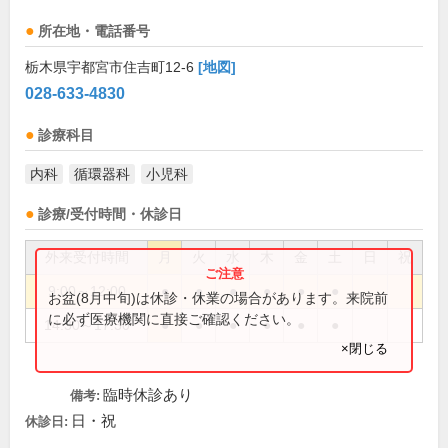
所在地・電話番号
栃木県宇都宮市住吉町12-6
[地図]
028-633-4830
診療科目
内科
循環器科
小児科
診療/受付時間・休診日
外来受付時間
月
火
水
木
金
土
日
祝
9:00～12:00
●
●
●
●
●
●
お盆(8月中旬)は休診・休業の場合があります。来院前
に必ず医療機関に直接ご確認ください。
14:30～17:30
●
●
●
●
●
●
×閉じる
臨時休診あり
備考:
日・祝
休診日: