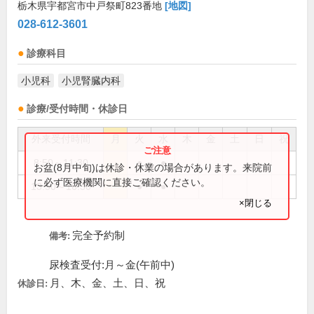
栃木県宇都宮市中戸祭町823番地
[地図]
028-612-3601
診療科目
小児科
小児腎臓内科
診療/受付時間・休診日
外来受付時間
月
火
水
木
金
土
日
祝
8:50～11:30
●
●
お盆(8月中旬)は休診・休業の場合があります。来院前
に必ず医療機関に直接ご確認ください。
13:50～16:30
●
●
×閉じる
完全予約制
備考:
尿検査受付:月～金(午前中)
月、木、金、土、日、祝
休診日: