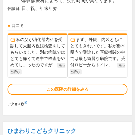
診療科によって、受付時間が異なります。
備考:
日、祝、年末年始
休診日:
口コミ
私の父が消化器内科を受
まず、外観、内装ともに
診して大腸内視鏡検査をして
とてもきれいです。私が栃木
もらいました。別の病院では
県内で受診した医療機関の中
とても痛くて途中で検査をや
では最も綺麗な病院です。受
めてしまったのですが...
付ロビーからトイレ、...
もっ
もっ
と読む
と読む
この医院の詳細をみる
※
アクセス数
ひまわりこどもクリニック