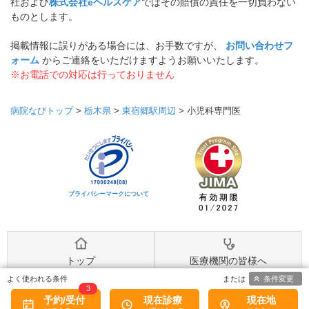
社および
株式会社eヘルスケア
ではその賠償の責任を一切負わない
ものとします。
掲載情報に誤りがある場合には、お手数ですが、
お問い合わせフ
ォーム
からご連絡をいただけますようお願いいたします。
※お電話での対応は行っておりません
病院なびトップ
>
栃木県
>
東宿郷駅周辺
>
小児科専門医
プライバシーマークについて
トップ
医療機関の皆様へ
条件変更
3
予約/受付
現在診療
現在地
MediQA
病院なびについて