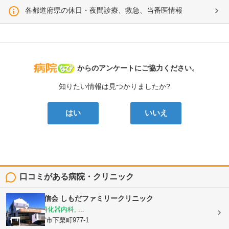
各都道府県の休日・夜間診療、救急、当番医情報
病院なび
からのアンケートにご協力ください。
知りたい情報は見つかりましたか?
はい
いいえ
口コミがある病院・クリニック
医療法人 結信会
しもだファミリークリニック
内科, 外科, 消化器内科, ...
栃木県宇都宮市下栗町977-1