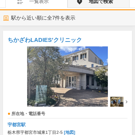
一覧表示
地図で検索
駅から近い順に全
7
件を表示
ちかざわLADIES′クリニック
所在地・電話番号
宇都宮駅
栃木県宇都宮市城東1丁目2-5
[地図]