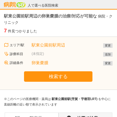
病院なび
人で選べる医院検索
駅東公園前駅周辺の卵巣嚢腫の治療/対応が可能な
病院・ク
リニック
7
件見つかりました
駅東公園前駅周辺
エリア/駅
変更
(未指定)
診療科目
追加
卵巣嚢腫
詳細条件
変更
検索する
※このページの医療機関・薬局は
駅東公園前駅(芳賀・宇都宮LRT)
を中心に
直線距離の近い順で表示されています