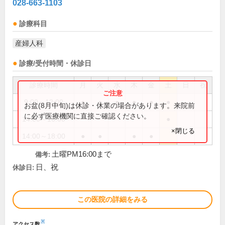
028-663-1103
診療科目
産婦人科
診療/受付時間・休診日
診療時間
月
火
水
木
金
土
日
祝
9:00～12:00
●
●
●
●
●
●
お盆(8月中旬)は休診・休業の場合があります。来院前
に必ず医療機関に直接ご確認ください。
14:00～16:00
●
×閉じる
14:00～18:00
●
●
●
●
土曜PM16:00まで
備考:
日、祝
休診日:
この医院の詳細をみる
※
アクセス数