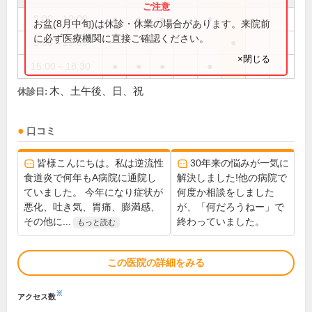
9:00～12:00
●
●
●
●
お盆(8月中旬)は休診・休業の場合があります。来院前
に必ず医療機関に直接ご確認ください。
9:00～13:00
●
×閉じる
15:00～18:30
●
●
●
●
木、土午後、日、祝
休診日:
口コミ
皆様こんにちは。私は逆流性
30年来の悩みが一気に
食道炎で何年もA病院に通院し
解決しました!他の病院で
ていました。 今年になり症状が
何度か相談をしました
悪化、吐き気、胃痛、膨満感、
が、「何だろうねー」で
その他に...
終わっていました。
もっと読む
この医院の詳細をみる
※
アクセス数