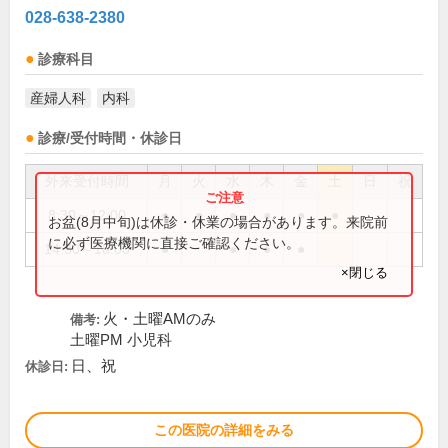
028-638-2380
診療科目
産婦人科
内科
診療/受付時間・休診日
外来受付時間
月
火
水
木
金
土
日
祝
8:30～12:00
●
●
●
●
●
●
お盆(8月中旬)は休診・休業の場合があります。来院前
に必ず医療機関に直接ご確認ください。
14:30～18:00
●
●
●
●
×閉じる
火・土曜AMのみ
備考:
土曜PM 小児科
日、祝
休診日:
この医院の詳細をみる