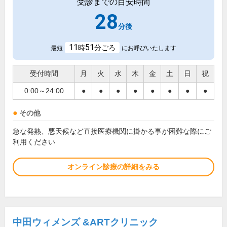
受診までの目安時間
28
分後
11
51
時
分ごろ
最短
にお呼びいたします
受付時間
月
火
水
木
金
土
日
祝
0:00～24:00
●
●
●
●
●
●
●
●
その他
急な発熱、悪天候など直接医療機関に掛かる事が困難な際にご
利用ください
オンライン診療の詳細をみる
中田ウィメンズ &ARTクリニック