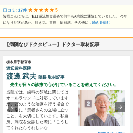
5
口コミ: 17件
皆様こんにちは。私は逆流性食道炎で何年もA病院に通院していました。 今年
になり症状が悪化、吐き気、胃痛、膨満感、その他に...
続きを読む
【病院なびドクタビュー】ドクター取材記事
栃木県宇都宮市
渡辺歯科医院
渡邊 武夫
院長
取材記事
先生が日々の診療で心がけていることを教えてください。
当院では、歯科の領域に関しては
オールラウンドに対応しています
が、どのような治療を行う場合で
も、常に「患者さんの立場に立つ
こと」を大切にしています。私自
身、病院を受診した際に「こうし
てくれたらうれしいな…