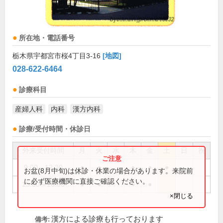
所在地・電話番号
栃木県宇都宮市桜4丁目3-16
[地図]
028-622-6464
診療科目
産婦人科
内科
漢方内科
診療/受付時間・休診日
外来受付時間
月
火
水
木
金
土
日
祝
9:00～12:30
●
●
●
●
●
お盆(8月中旬)は休診・休業の場合があります。来院前
に必ず医療機関に直接ご確認ください。
15:00～18:00
●
●
●
●
×閉じる
漢方による診療も行っております
備考: