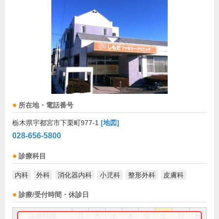
所在地・電話番号
栃木県宇都宮市下栗町977-1
[地図]
028-656-5800
診療科目
内科
外科
消化器内科
小児科
整形外科
皮膚科
診療/受付時間・休診日
診療時間
月
火
水
木
金
土
日
祝