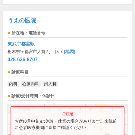
うえの医院
所在地・電話番号
東武宇都宮駅
栃木県宇都宮市大寛2丁目5-7
[地図]
028-636-8707
診療科目
内科
心療内科
婦人科
診療/受付時間・休診日
診療時間
月
火
水
木
金
土
日
祝
9:00～12:30
●
●
●
●
●
お盆(8月中旬)は休診・休業の場合があります。来院前
に必ず医療機関に直接ご確認ください。
14:30～17:30
●