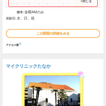
×閉じる
14:30～18:30
●
●
●
金曜AMのみ
備考:
水、日、祝
休診日:
この医院の詳細をみる
※
アクセス数
マイクリニックたなか