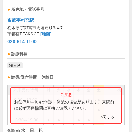
所在地・電話番号
東武宇都宮駅
栃木県宇都宮市馬場通り3-4-7
宇都宮PEAKS 2F
[地図]
028-614-1100
診療科目
婦人科
診療/受付時間・休診日
外来受付時間
月
火
水
木
金
土
日
祝
9:30～13:00
●
●
●
●
●
お盆(8月中旬)は休診・休業の場合があります。来院前
に必ず医療機関に直接ご確認ください。
15:30～17:00
●
×閉じる
15:30～19:00
●
●
●
●
水、日、祝
休診日: