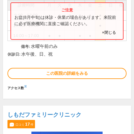
診療時間
月
火
水
木
金
土
日
祝
9:00～12:00
●
●
●
●
●
●
お盆(8月中旬)は休診・休業の場合があります。来院前
に必ず医療機関に直接ご確認ください。
14:00～16:00
●
×閉じる
14:00～17:00
●
●
●
●
水曜午前のみ
備考:
水午後、日、祝
休診日:
この医院の詳細をみる
※
アクセス数
しもだファミリークリニック
17
口コミ
件