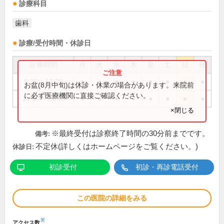
診療科目
歯科
診療/受付時間・休診日
診療時間
月
火
水
木
金
土
日
祝
9:30～13:30
●
●
●
●
●
●
●
●
お盆(8月中旬)は休診・休業の場合があります。来院前
に必ず医療機関に直接ご確認ください。
14:30～19:45
●
●
●
●
●
●
●
●
×閉じる
※最終受付は診察終了時間の30分前までです。
備考:
不定休(詳しくはホームページをご覧ください。)
休診日:
初診受付
初診・再診電話受付
この医院の詳細をみる
※
アクセス数