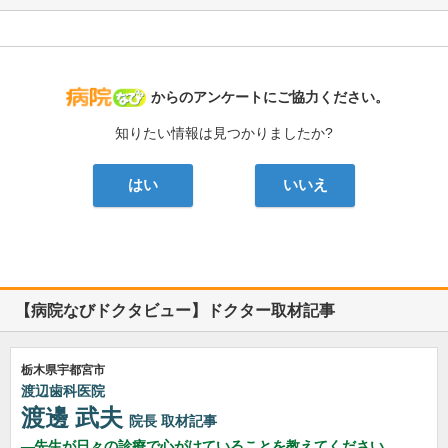
病院なび
からのアンケートにご協力ください。
知りたい情報は見つかりましたか?
はい
いいえ
【病院なびドクタビュー】ドクター取材記事
栃木県宇都宮市
渡辺歯科医院
渡邊 武夫
院長
取材記事
先生が日々の診療で心がけていることを教えてください。