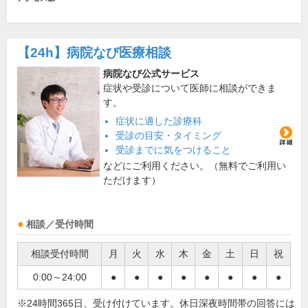
【24h】
病院なび医療相談
病院なび公式サービス
症状や受診について医師に相談ができま
す。
症状に適した診療科
受診の目安・タイミング
受診までに気をつけること
などにご利用ください。（無料でご利用い
ただけます）
相談／受付時間
相談受付時間
月
火
水
木
金
土
日
祝
0:00～24:00
●
●
●
●
●
●
●
●
※24時間365日、受け付けています。休日深夜時間帯の回答には