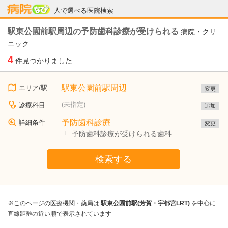
病院なび
人で選べる医院検索
駅東公園前駅周辺の予防歯科診療が受けられる
病院・クリ
ニック
4
件見つかりました
駅東公園前駅周辺
エリア/駅
変更
(未指定)
診療科目
追加
予防歯科診療
詳細条件
変更
予防歯科診療が受けられる歯科
検索する
※このページの医療機関・薬局は
駅東公園前駅(芳賀・宇都宮LRT)
を中心に
直線距離の近い順で表示されています