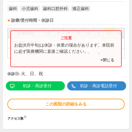
歯科
小児歯科
歯科口腔外科
矯正歯科
診療/受付時間・休診日
診療時間
月
火
水
木
金
土
日
祝
10:00～13:00
●
●
●
●
●
お盆(8月中旬)は休診・休業の場合があります。来院前
に必ず医療機関に直接ご確認ください。
15:00～19:00
●
●
●
●
●
×閉じる
火、日、祝
休診日:
初診・再診受付
初診・再診電話受付
この医院の詳細をみる
※
アクセス数