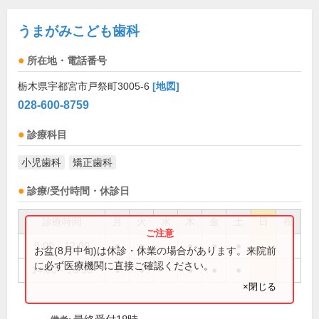
うまがみこども歯科
所在地・電話番号
栃木県宇都宮市戸祭町3005-6
[地図]
028-600-8759
診療科目
小児歯科
矯正歯科
診療/受付時間・休診日
診療時間
月
火
水
木
金
土
日
祝
9:00～12:00
●
●
●
●
●
お盆(8月中旬)は休診・休業の場合があります。来院前
に必ず医療機関に直接ご確認ください。
14:00～18:30
●
●
●
●
●
×閉じる