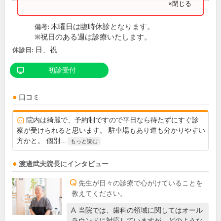
×閉じる
木曜日は臨時休診となります。
備考:
※祝日のある週は診療いたします。
日、祝
休診日:
初診受付
口コミ
院内は綺麗で、予約制ですので平日なら待たずにすぐ診
察が受けられると思います。 駐車場もあり道も分かりやすい
方かと。 個別...
もっと読む
渡邊武夫
院長
にインタビュー
先生が日々の診療で心がけていることを
教えてください。
当院では、歯科の領域に関してはオール
ラウンドに対応していますが、どのような