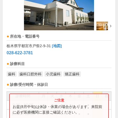
所在地・電話番号
栃木県宇都宮市戸祭2-9-31
[地図]
028-622-3781
診療科目
歯科
歯科口腔外科
小児歯科
矯正歯科
診療/受付時間・休診日
診療時間
月
火
水
木
金
土
日
祝
9:00～12:00
●
●
●
●
●
●
お盆(8月中旬)は休診・休業の場合があります。来院前
に必ず医療機関に直接ご確認ください。
14:00～18:00
●
●
●
●
●
●