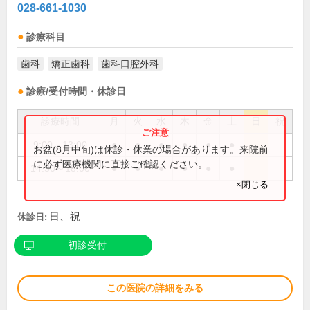
028-661-1030
診療科目
歯科
矯正歯科
歯科口腔外科
診療/受付時間・休診日
診療時間
月
火
水
木
金
土
日
祝
9:00～13:00
●
●
●
●
●
●
お盆(8月中旬)は休診・休業の場合があります。来院前
に必ず医療機関に直接ご確認ください。
14:30～18:00
●
●
●
●
●
●
×閉じる
日、祝
休診日:
初診受付
この医院の詳細をみる