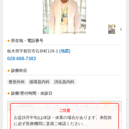
所在地・電話番号
栃木県宇都宮市石井町128-1
[地図]
028-688-7383
診療科目
整形外科
循環器内科
消化器内科
診療/受付時間・休診日
診療時間
月
火
水
木
金
土
日
祝
9:00～12:00
●
●
●
●
お盆(8月中旬)は休診・休業の場合があります。来院前
に必ず医療機関に直接ご確認ください。
15:00～18:30
●
●
●