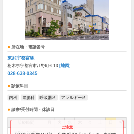
所在地・電話番号
東武宇都宮駅
栃木県宇都宮市江野町6-13
[地図]
028-638-0345
診療科目
内科
胃腸科
呼吸器科
アレルギー科
診療/受付時間・休診日
診療時間
月
火
水
木
金
土
日
祝
9:00～12:00
●
●
●
●
●