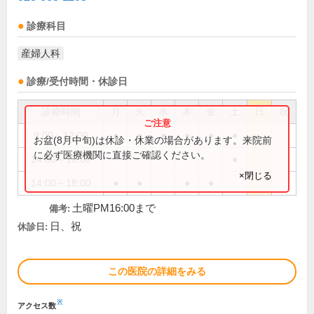
診療科目
産婦人科
診療/受付時間・休診日
診療時間
月
火
水
木
金
土
日
祝
9:00～12:00
●
●
●
●
●
●
お盆(8月中旬)は休診・休業の場合があります。来院前
に必ず医療機関に直接ご確認ください。
14:00～16:00
●
×閉じる
14:00～18:00
●
●
●
●
土曜PM16:00まで
備考:
日、祝
休診日:
この医院の詳細をみる
※
アクセス数