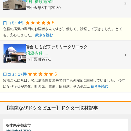
内科, 循環器内科, 糖尿病内科
栃木県宇都宮市中今泉5丁目29-30
5
口コミ: 4件
心臓の病気の専門のお医者さんですが、優しく、診察して頂きました。とて
も、安心しました。
続きを読む
医療法人 結信会
しもだファミリークリニック
内科, 外科, 消化器内科, ...
栃木県宇都宮市下栗町977-1
5
口コミ: 17件
皆様こんにちは。私は逆流性食道炎で何年もA病院に通院していました。 今年
になり症状が悪化、吐き気、胃痛、膨満感、その他に...
続きを読む
【病院なびドクタビュー】ドクター取材記事
栃木県宇都宮市