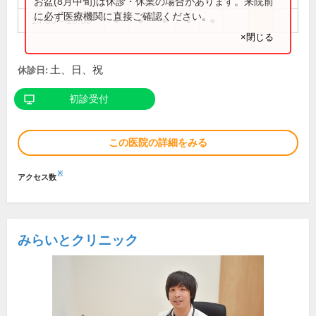
お盆(8月中旬)は休診・休業の場合があります。来院前
に必ず医療機関に直接ご確認ください。
14:00～18:00
●
●
●
●
●
×閉じる
土、日、祝
休診日:
初診受付
この医院の詳細をみる
※
アクセス数
みらいとクリニック