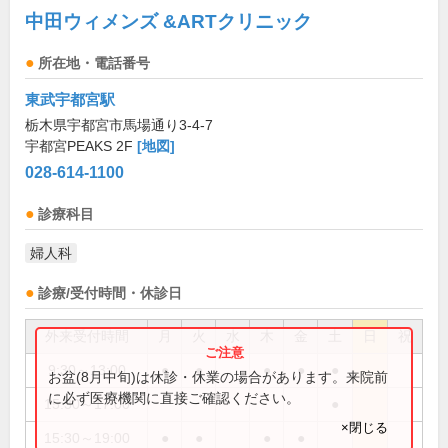
中田ウィメンズ &ARTクリニック
所在地・電話番号
東武宇都宮駅
栃木県宇都宮市馬場通り3-4-7
宇都宮PEAKS 2F
[地図]
028-614-1100
診療科目
婦人科
診療/受付時間・休診日
外来受付時間
月
火
水
木
金
土
日
祝
9:30～13:00
●
●
●
●
●
お盆(8月中旬)は休診・休業の場合があります。来院前
に必ず医療機関に直接ご確認ください。
15:30～17:00
●
×閉じる
15:30～19:00
●
●
●
●