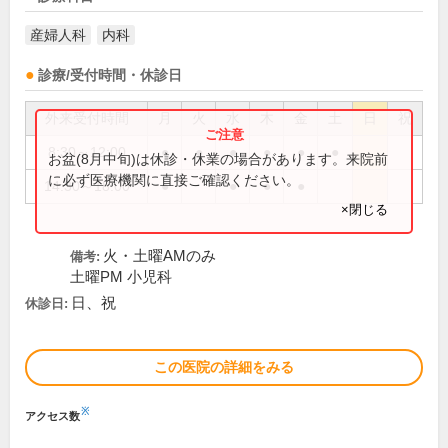
産婦人科
内科
診療/受付時間・休診日
外来受付時間
月
火
水
木
金
土
日
祝
8:30～12:00
●
●
●
●
●
●
お盆(8月中旬)は休診・休業の場合があります。来院前
に必ず医療機関に直接ご確認ください。
14:30～18:00
●
●
●
●
×閉じる
火・土曜AMのみ
備考:
土曜PM 小児科
日、祝
休診日:
この医院の詳細をみる
※
アクセス数