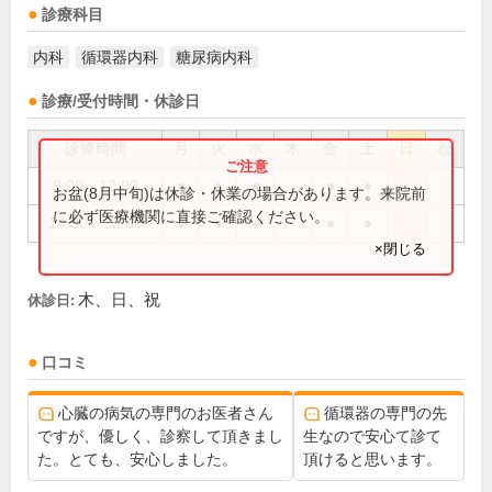
診療科目
内科
循環器内科
糖尿病内科
診療/受付時間・休診日
診療時間
月
火
水
木
金
土
日
祝
9:00～12:00
●
●
●
●
●
お盆(8月中旬)は休診・休業の場合があります。来院前
に必ず医療機関に直接ご確認ください。
14:30～18:00
●
●
●
●
●
×閉じる
木、日、祝
休診日:
口コミ
心臓の病気の専門のお医者さん
循環器の専門の先
ですが、優しく、診察して頂きまし
生なので安心て診て
た。とても、安心しました。
頂けると思います。