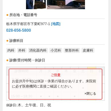
所在地・電話番号
栃木県宇都宮市下栗町977-1
[地図]
028-656-5800
診療科目
内科
外科
消化器内科
小児科
整形外科
皮膚科
診療/受付時間・休診日
診療時間
月
火
水
木
金
土
日
祝
9:00～12:00
●
●
●
●
お盆(8月中旬)は休診・休業の場合があります。来院前
に必ず医療機関に直接ご確認ください。
9:00～13:00
●
×閉じる
15:00～18:30
●
●
●
●
木、土午後、日、祝
休診日: