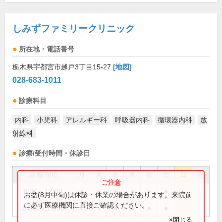
しみずファミリークリニック
所在地・電話番号
栃木県宇都宮市越戸3丁目15-27
[地図]
028-683-1011
診療科目
内科
小児科
アレルギー科
呼吸器内科
循環器内科
放
射線科
診療/受付時間・休診日
診療時間
月
火
水
木
金
土
日
祝
8:30～12:00
●
●
●
●
●
●
お盆(8月中旬)は休診・休業の場合があります。来院前
に必ず医療機関に直接ご確認ください。
14:30～19:00
●
●
●
●
●
●
×閉じる