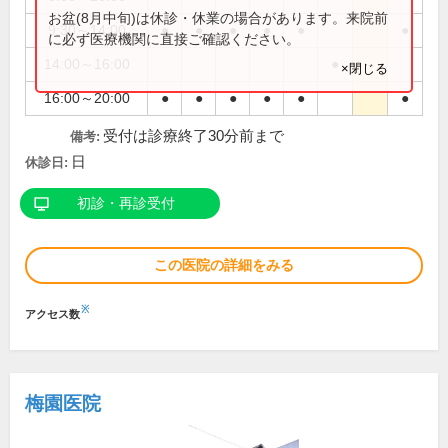
お盆(8月中旬)は休診・休業の場合があります。来院前
9:30～14:00
●
●
●
●
●
●
に必ず医療機関に直接ご確認ください。
14:00～16:00
●
×閉じる
16:00～20:00
●
●
●
●
●
●
受付は診療終了30分前まで
備考:
日
休診日:
初診・再診受付
この医院の詳細をみる
※
アクセス数
梅園医院