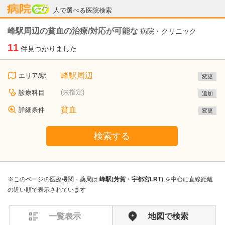
病院なび
人で選べる医院検索
峰駅周辺の貧血の治療/対応が可能な
病院・クリニック
11
件見つかりました
峰駅周辺
エリア/駅
変更
(未指定)
診療科目
追加
貧血
詳細条件
変更
検索する
※このページの医療機関・薬局は
峰駅(芳賀・宇都宮LRT)
を中心に直線距離
の近い順で表示されています
一覧表示
地図で検索