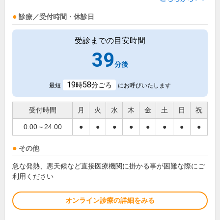
診療／受付時間・休診日
受診までの目安時間
39
分後
19
58
時
分ごろ
最短
にお呼びいたします
受付時間
月
火
水
木
金
土
日
祝
0:00～24:00
●
●
●
●
●
●
●
●
その他
急な発熱、悪天候など直接医療機関に掛かる事が困難な際にご
利用ください
オンライン診療の詳細をみる