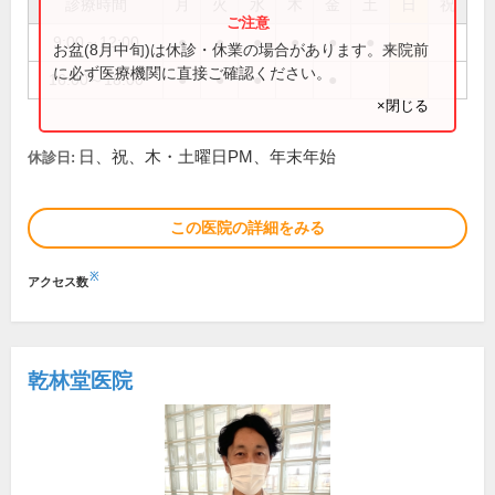
診療時間
月
火
水
木
金
土
日
祝
9:00～12:00
●
●
●
●
●
●
お盆(8月中旬)は休診・休業の場合があります。来院前
に必ず医療機関に直接ご確認ください。
16:00～18:00
●
●
●
●
×閉じる
日、祝、木・土曜日PM、年末年始
休診日:
この医院の詳細をみる
※
アクセス数
乾林堂医院