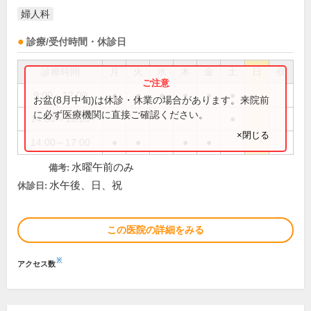
婦人科
診療/受付時間・休診日
診療時間
月
火
水
木
金
土
日
祝
9:00～12:00
●
●
●
●
●
●
お盆(8月中旬)は休診・休業の場合があります。来院前
に必ず医療機関に直接ご確認ください。
14:00～16:00
●
×閉じる
14:00～17:00
●
●
●
●
水曜午前のみ
備考:
水午後、日、祝
休診日:
この医院の詳細をみる
※
アクセス数