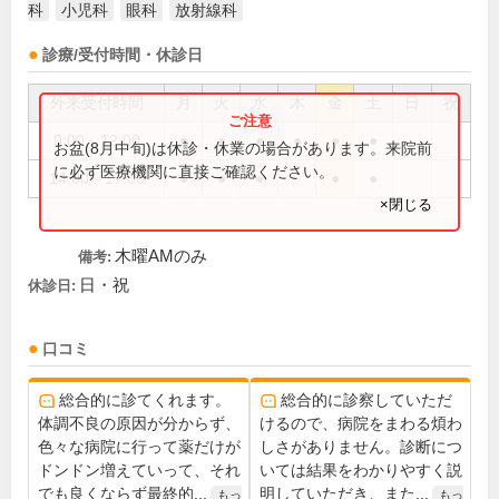
科
小児科
眼科
放射線科
診療/受付時間・休診日
外来受付時間
月
火
水
木
金
土
日
祝
9:00～12:00
●
●
●
●
●
●
お盆(8月中旬)は休診・休業の場合があります。来院前
に必ず医療機関に直接ご確認ください。
14:00～17:00
●
●
●
●
●
×閉じる
木曜AMのみ
備考:
日・祝
休診日:
口コミ
総合的に診てくれます。
総合的に診察していただ
体調不良の原因が分からず、
けるので、病院をまわる煩わ
色々な病院に行って薬だけが
しさがありません。診断につ
ドンドン増えていって、それ
いては結果をわかりやすく説
でも良くならず最終的...
明していただき、また...
もっ
もっ