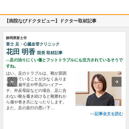
【病院なびドクタビュー】ドクター取材記事
静岡県富士市
富士 足・心臓血管クリニック
花田 明香
院長
取材記事
足の治りにくい傷とフットトラブルにも注力されているそうで
すね。
はい。足のトラブルは、靴が原因
となっていることが少なくありま
せん。扁平足や甲高のハイアー
チ、外反母趾などの場合、足に合
わない靴を履き続けると靴擦れか
ら傷や巻き爪になったりします。
また、足の血行の悪い下…
>>記事全文を読む