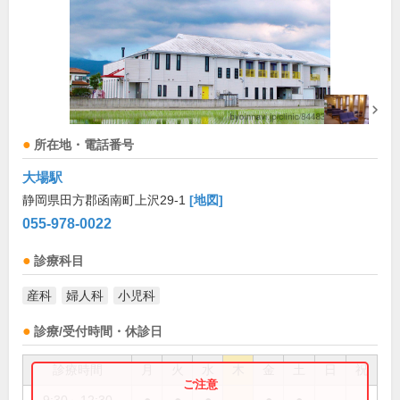
所在地・電話番号
大場駅
静岡県田方郡函南町上沢29-1
[地図]
055-978-0022
診療科目
産科
婦人科
小児科
診療/受付時間・休診日
診療時間
月
火
水
木
金
土
日
祝