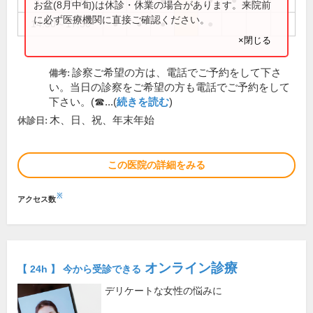
9:30～12:30
●
●
●
●
●
お盆(8月中旬)は休診・休業の場合があります。来院前
に必ず医療機関に直接ご確認ください。
14:30～17:30
●
●
●
●
×閉じる
診察ご希望の方は、電話でご予約をして下さ
備考:
い。当日の診察をご希望の方も電話でご予約をして
下さい。(☎...(
続きを読む
)
木、日、祝、年末年始
休診日:
この医院の詳細をみる
※
アクセス数
オンライン診療
【 24h 】 今から受診できる
デリケートな女性の悩みに