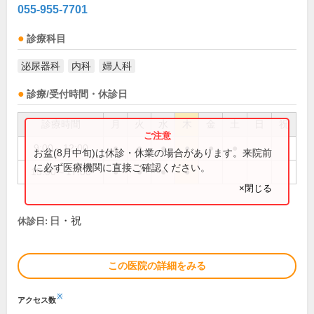
055-955-7701
診療科目
泌尿器科
内科
婦人科
診療/受付時間・休診日
診療時間
月
火
水
木
金
土
日
祝
9:00～12:00
●
●
●
●
●
●
お盆(8月中旬)は休診・休業の場合があります。来院前
に必ず医療機関に直接ご確認ください。
15:00～17:00
●
●
●
●
×閉じる
日・祝
休診日:
この医院の詳細をみる
※
アクセス数