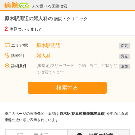
病院なび
人で選べる医院検索
原木駅周辺の婦人科の
病院・クリニック
2
件見つかりました
原木駅周辺
エリア/駅
変更
婦人科
診療科目
変更
(未指定)フリーワード、予約、専門、症状など
詳細条件
追加
で検索できます
検索する
※このページの医療機関・薬局は
原木駅(伊豆箱根鉄道駿豆線)
を中心に直線
距離の近い順で表示されています