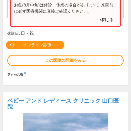
9:00～12:00
●
●
●
●
●
●
お盆(8月中旬)は休診・休業の場合があります。来院前
に必ず医療機関に直接ご確認ください。
14:00～16:30
●
●
●
●
×閉じる
日・祝
休診日:
オンライン診療
この医院の詳細をみる
※
アクセス数
ベビー アンド レディース クリニック 山口医
院