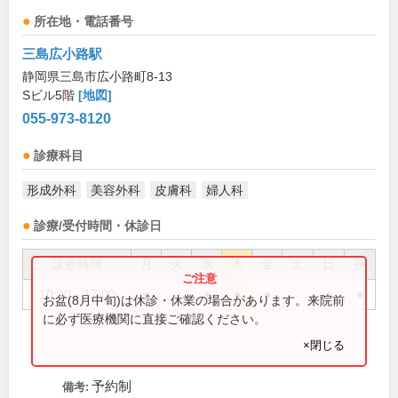
所在地・電話番号
三島広小路駅
静岡県三島市広小路町8-13
Sビル5階
[地図]
055-973-8120
診療科目
形成外科
美容外科
皮膚科
婦人科
診療/受付時間・休診日
診療時間
月
火
水
木
金
土
日
祝
10:00～17:00
●
●
●
●
●
●
お盆(8月中旬)は休診・休業の場合があります。来院前
に必ず医療機関に直接ご確認ください。
×閉じる
予約制
備考: