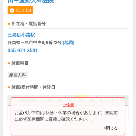
田中産婦人科医院
1
口コミ
件
所在地・電話番号
三島広小路駅
静岡県三島市中央町6番23号
[地図]
055-971-3541
診療科目
産婦人科
診療/受付時間・休診日
診療時間
月
火
水
木
金
土
日
祝
9:00～12:00
●
●
●
●
●
お盆(8月中旬)は休診・休業の場合があります。来院前
に必ず医療機関に直接ご確認ください。
14:00～17:00
●
●
●
×閉じる