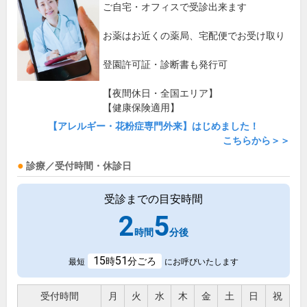
ご自宅・オフィスで受診出来ます
お薬はお近くの薬局、宅配便でお受け取り
登園許可証・診断書も発行可
【夜間休日・全国エリア】
【健康保険適用】
【アレルギー・花粉症専門外来】はじめました！
こちらから＞＞
診療／受付時間・休診日
受診までの目安時間
2
5
時間
分後
15
51
時
分ごろ
最短
にお呼びいたします
受付時間
月
火
水
木
金
土
日
祝