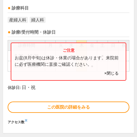
診療科目
産婦人科
婦人科
診療/受付時間・休診日
診療時間
月
火
水
木
金
土
日
祝
8:30～12:30
●
●
お盆(8月中旬)は休診・休業の場合があります。来院前
に必ず医療機関に直接ご確認ください。
8:30～18:00
●
●
●
●
×閉じる
日・祝
休診日:
この医院の詳細をみる
※
アクセス数