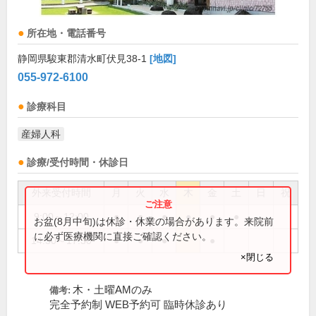
所在地・電話番号
静岡県駿東郡清水町伏見38-1
[地図]
055-972-6100
診療科目
産婦人科
診療/受付時間・休診日
外来受付時間
月
火
水
木
金
土
日
祝
9:00～12:00
●
●
●
●
●
●
お盆(8月中旬)は休診・休業の場合があります。来院前
に必ず医療機関に直接ご確認ください。
14:30～17:30
●
●
●
●
×閉じる
木・土曜AMのみ
備考:
完全予約制 WEB予約可 臨時休診あり