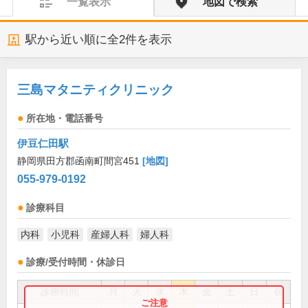
一覧表示
地図で検索
駅から近い順に全
2
件を表示
三島マタニティクリニック
所在地・電話番号
伊豆仁田駅
静岡県田方郡函南町間宮451
[地図]
055-979-0192
診療科目
内科
小児科
産婦人科
婦人科
診療/受付時間・休診日
診療時間
月
火
水
木
金
土
日
祝