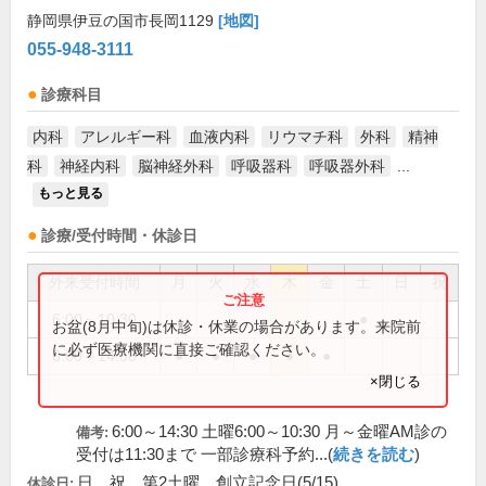
静岡県伊豆の国市長岡1129
[地図]
055-948-3111
診療科目
内科
アレルギー科
血液内科
リウマチ科
外科
精神
科
神経内科
脳神経外科
呼吸器科
呼吸器外科
...
もっと見る
診療/受付時間・休診日
外来受付時間
月
火
水
木
金
土
日
祝
6:00～10:30
●
お盆(8月中旬)は休診・休業の場合があります。来院前
に必ず医療機関に直接ご確認ください。
6:00～14:30
●
●
●
●
●
×閉じる
6:00～14:30 土曜6:00～10:30 月～金曜AM診の
備考:
受付は11:30まで 一部診療科予約...(
続きを読む
)
日、祝、第2土曜、創立記念日(5/15)
休診日: