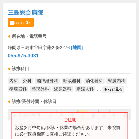
三島総合病院
1
口コミ
件
所在地・電話番号
静岡県三島市谷田字藤久保2276
[地図]
055-975-3031
診療科目
内科
外科
脳神経外科
呼吸器科
消化器科
腎臓内科
循環器科
整形外科
泌尿器科
産婦人科
...
もっと見る
診療/受付時間・休診日
外来受付時間
月
火
水
木
金
土
日
祝
8:30～11:00
●
●
●
●
●
お盆(8月中旬)は休診・休業の場合があります。来院前
に必ず医療機関に直接ご確認ください。