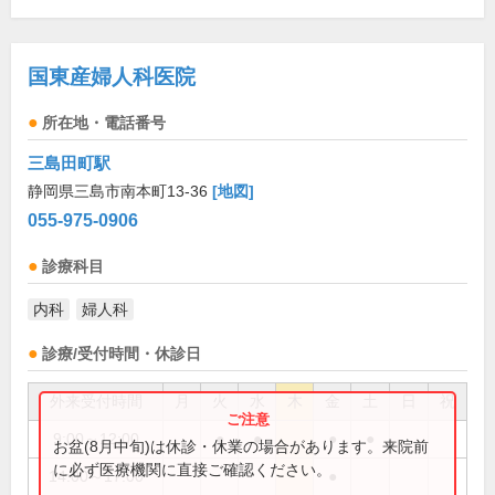
国東産婦人科医院
所在地・電話番号
三島田町駅
静岡県三島市南本町13-36
[地図]
055-975-0906
診療科目
内科
婦人科
診療/受付時間・休診日
外来受付時間
月
火
水
木
金
土
日
祝
9:00～12:00
●
●
●
●
お盆(8月中旬)は休診・休業の場合があります。来院前
に必ず医療機関に直接ご確認ください。
14:00～17:00
●