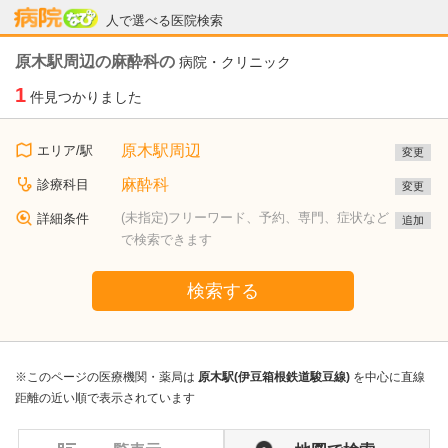
病院なび
人で選べる医院検索
原木駅周辺の麻酔科の
病院・クリニック
1
件見つかりました
原木駅周辺
エリア/駅
変更
麻酔科
診療科目
変更
(未指定)フリーワード、予約、専門、症状など
詳細条件
追加
で検索できます
検索する
※このページの医療機関・薬局は
原木駅(伊豆箱根鉄道駿豆線)
を中心に直線
距離の近い順で表示されています