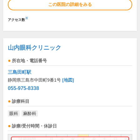
この医院の詳細をみる
※
アクセス数
山内眼科クリニック
所在地・電話番号
三島田町駅
静岡県三島市中田町9番1号
[地図]
055-975-8338
診療科目
眼科
麻酔科
診療/受付時間・休診日
診療時間
月
火
水
木
金
土
日
祝