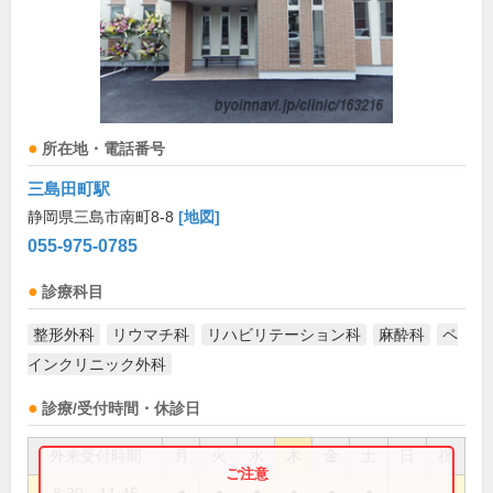
所在地・電話番号
三島田町駅
静岡県三島市南町8-8
[地図]
055-975-0785
診療科目
整形外科
リウマチ科
リハビリテーション科
麻酔科
ペ
インクリニック外科
診療/受付時間・休診日
外来受付時間
月
火
水
木
金
土
日
祝