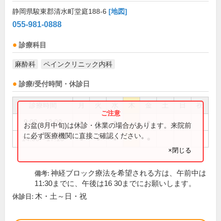
静岡県駿東郡清水町堂庭188-6
[地図]
055-981-0888
診療科目
麻酔科
ペインクリニック内科
診療/受付時間・休診日
診療時間
月
火
水
木
金
土
日
祝
9:00～12:00
●
●
●
●
お盆(8月中旬)は休診・休業の場合があります。来院前
に必ず医療機関に直接ご確認ください。
14:00～17:10
●
●
●
●
×閉じる
神経ブロック療法を希望される方は、午前中は
備考:
11:30までに、午後は16 30までにお願いします。
木・土～日・祝
休診日: