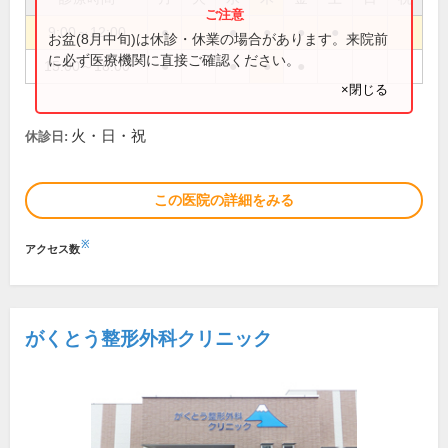
9:00～12:00
●
●
●
●
●
お盆(8月中旬)は休診・休業の場合があります。来院前
に必ず医療機関に直接ご確認ください。
15:00～18:00
●
●
●
●
×閉じる
火・日・祝
休診日:
この医院の詳細をみる
※
アクセス数
がくとう整形外科クリニック