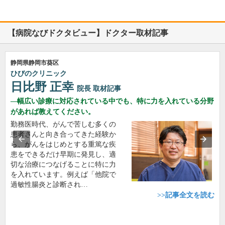
【病院なびドクタビュー】ドクター取材記事
静岡県静岡市葵区
ひびのクリニック
日比野 正幸
院長
取材記事
幅広い診療に対応されている中でも、特に力を入れている分野
があれば教えてください。
勤務医時代、がんで苦しむ多くの
患者さんと向き合ってきた経験か
ら、がんをはじめとする重篤な疾
患をできるだけ早期に発見し、適
切な治療につなげることに特に力
を入れています。例えば「他院で
過敏性腸炎と診断され…
>>記事全文を読む