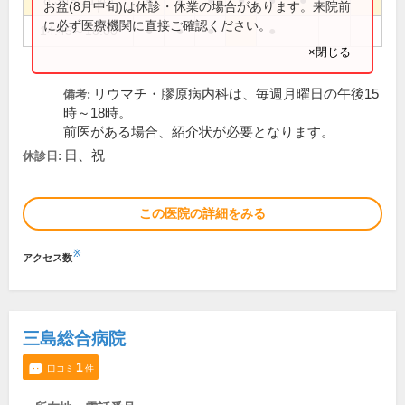
8:30～11:45
●
●
●
●
●
●
お盆(8月中旬)は休診・休業の場合があります。来院前
に必ず医療機関に直接ご確認ください。
14:45～18:00
●
●
●
●
×閉じる
リウマチ・膠原病内科は、毎週月曜日の午後15
備考:
時～18時。
前医がある場合、紹介状が必要となります。
日、祝
休診日:
この医院の詳細をみる
※
アクセス数
三島総合病院
1
口コミ
件