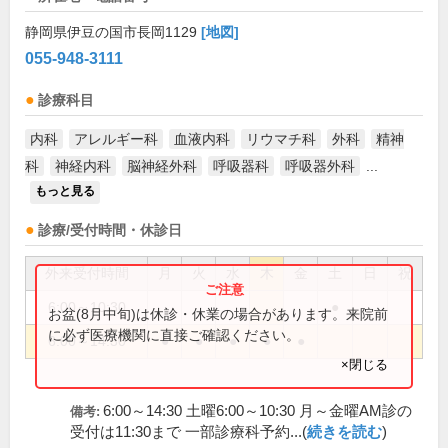
静岡県伊豆の国市長岡1129
[地図]
055-948-3111
診療科目
内科
アレルギー科
血液内科
リウマチ科
外科
精神
科
神経内科
脳神経外科
呼吸器科
呼吸器外科
...
もっと見る
診療/受付時間・休診日
外来受付時間
月
火
水
木
金
土
日
祝
6:00～10:30
●
お盆(8月中旬)は休診・休業の場合があります。来院前
に必ず医療機関に直接ご確認ください。
6:00～14:30
●
●
●
●
●
×閉じる
6:00～14:30 土曜6:00～10:30 月～金曜AM診の
備考:
受付は11:30まで 一部診療科予約...(
続きを読む
)