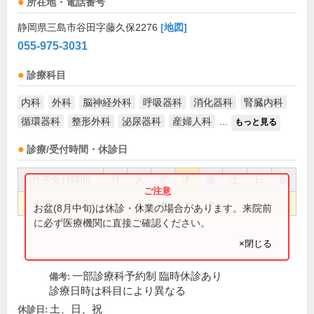
所在地・電話番号
静岡県三島市谷田字藤久保2276
[地図]
055-975-3031
診療科目
内科
外科
脳神経外科
呼吸器科
消化器科
腎臓内科
循環器科
整形外科
泌尿器科
産婦人科
...
もっと見る
診療/受付時間・休診日
外来受付時間
月
火
水
木
金
土
日
祝
8:30～11:00
●
●
●
●
●
お盆(8月中旬)は休診・休業の場合があります。来院前
に必ず医療機関に直接ご確認ください。
×閉じる
一部診療科予約制 臨時休診あり
備考:
診療日時は科目により異なる
土、日、祝
休診日: