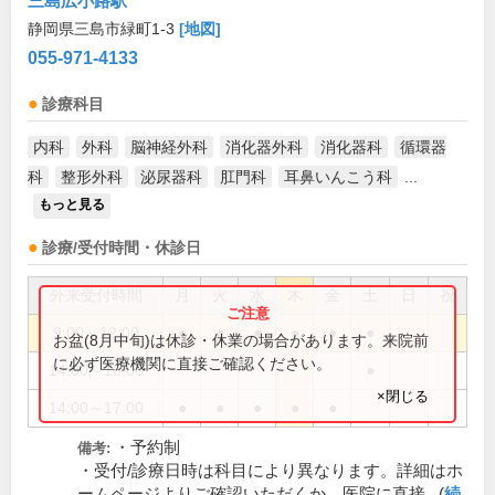
三島広小路駅
静岡県三島市緑町1-3
[地図]
055-971-4133
診療科目
内科
外科
脳神経外科
消化器外科
消化器科
循環器
科
整形外科
泌尿器科
肛門科
耳鼻いんこう科
...
もっと見る
診療/受付時間・休診日
外来受付時間
月
火
水
木
金
土
日
祝
9:00～12:00
●
●
●
●
●
●
お盆(8月中旬)は休診・休業の場合があります。来院前
に必ず医療機関に直接ご確認ください。
14:00～16:00
●
×閉じる
14:00～17:00
●
●
●
●
●
・予約制
備考:
・受付/診療日時は科目により異なります。詳細はホ
ームページよりご確認いただくか、医院に直接...(
続