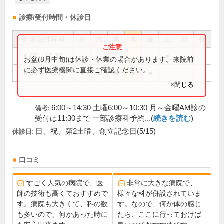
診療/受付時間・休診日
外来受付時間
月
火
水
木
金
土
日
祝
6:00～10:30
●
お盆(8月中旬)は休診・休業の場合があります。来院前
に必ず医療機関に直接ご確認ください。
6:00～14:30
●
●
●
●
●
×閉じる
6:00～14:30 土曜6:00～10:30 月～金曜AM診の
備考:
受付は11:30まで 一部診療科予約...(
続きを読む
)
日、祝、第2土曜、創立記念日(5/15)
休診日:
口コミ
すごく人気の病院で、医
非常に大きな病院で、
師の技術も高くておすすめで
様々な科が併設されていま
す。病院も大きくて、科の数
す。なので、何か体の感じ
も多いので、何かあった時に
たら、ここに行っておけば