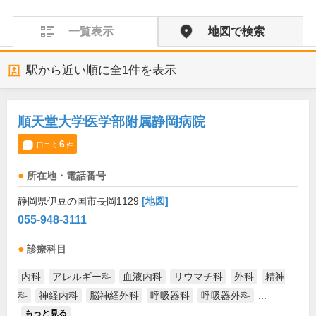
一覧表示
地図で検索
駅から近い順に全
1
件を表示
順天堂大学医学部附属静岡病院
6
口コミ
件
所在地・電話番号
静岡県伊豆の国市長岡1129
[地図]
055-948-3111
診療科目
内科
アレルギー科
血液内科
リウマチ科
外科
精神
科
神経内科
脳神経外科
呼吸器科
呼吸器外科
...
もっと見る