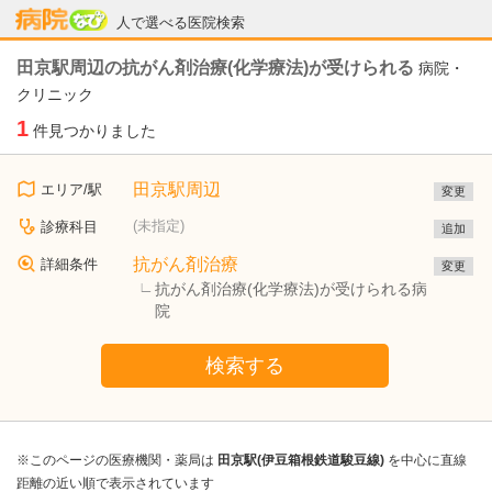
病院なび
人で選べる医院検索
田京駅周辺の抗がん剤治療(化学療法)が受けられる
病院・
クリニック
1
件見つかりました
田京駅周辺
エリア/駅
変更
(未指定)
診療科目
追加
抗がん剤治療
詳細条件
変更
抗がん剤治療(化学療法)が受けられる病
院
検索する
※このページの医療機関・薬局は
田京駅(伊豆箱根鉄道駿豆線)
を中心に直線
距離の近い順で表示されています